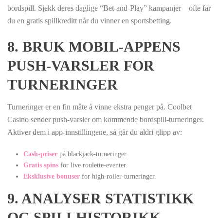
bordspill. Sjekk deres daglige “Bet‑and‑Play” kampanjer – ofte får
du en gratis spillkreditt når du vinner en sportsbetting.
8. BRUK MOBIL‑APPENS
PUSH‑VARSLER FOR
TURNERINGER
Turneringer er en fin måte å vinne ekstra penger på. Coolbet
Casino sender push‑varsler om kommende bordspill‑turneringer.
Aktiver dem i app‑innstillingene, så går du aldri glipp av:
Cash‑priser
på blackjack‑turneringer.
Gratis spins
for live roulette‑eventer.
Eksklusive bonuser
for high‑roller‑turneringer.
9. ANALYSER STATISTIKK
OG SPILLHISTORIKK