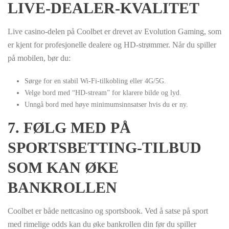
LIVE‑DEALER‑KVALITET
Live casino‑delen på Coolbet er drevet av Evolution Gaming, som
er kjent for profesjonelle dealere og HD‑strømmer. Når du spiller
på mobilen, bør du:
Sørge for en stabil Wi‑Fi‑tilkobling eller 4G/5G.
Velge bord med “HD‑stream” for klarere bilde og lyd.
Unngå bord med høye minimumsinnsatser hvis du er ny.
7. FØLG MED PÅ
SPORTSBETTING‑TILBUD
SOM KAN ØKE
BANKROLLEN
Coolbet er både nettcasino og sportsbook. Ved å satse på sport
med rimelige odds kan du øke bankrollen din før du spiller