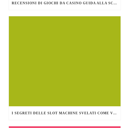
RECENSIONI DI GIOCHI DA CASINO GUIDA ALLA SCELTA DEI MIGLIORI TITOLI DA PROVARE
I SEGRETI DELLE SLOT MACHINE SVELATI COME VINCERE DI PIÙ AL CASINÒ