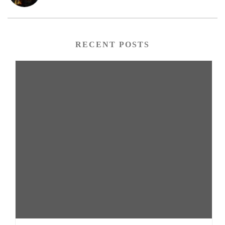
RECENT POSTS