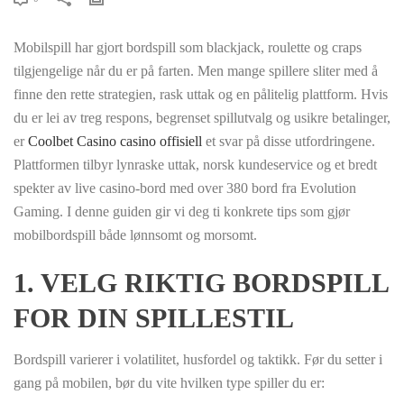
Mobilspill har gjort bordspill som blackjack, roulette og craps
tilgjengelige når du er på farten. Men mange spillere sliter med å
finne den rette strategien, rask uttak og en pålitelig plattform. Hvis
du er lei av treg respons, begrenset spillutvalg og usikre betalinger,
er
Coolbet Casino casino offisiell
et svar på disse utfordringene.
Plattformen tilbyr lynraske uttak, norsk kundeservice og et bredt
spekter av live casino‑bord med over 380 bord fra Evolution
Gaming. I denne guiden gir vi deg ti konkrete tips som gjør
mobilbordspill både lønnsomt og morsomt.
1. VELG RIKTIG BORDSPILL
FOR DIN SPILLESTIL
Bordspill varierer i volatilitet, husfordel og taktikk. Før du setter i
gang på mobilen, bør du vite hvilken type spiller du er: