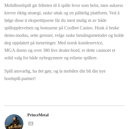
Mobilbordspill gir friheten til å spille hvor som helst, men suksess
krever riktig strategi, raske uttak og en pålitelig plattform. Ved å
følge disse ti eksperttipsene får du mest mulig ut av både
spillopplevelsen og bonusene på Coolbet Casino. Husk å bruke
demo‑modus, sette grenser, velge raske betalingsmetoder og holde
deg oppdatert på turneringer. Med norsk kundeservice,
MGA‑lisens og over 380 live dealer‑bord, er dette casinoet et
solid valg for både nybegynnere og erfarne spillere.
Spill ansvarlig, ha det gøy, og la mobilen din bli din nye
bordspill‑partner!
PrinceMetal