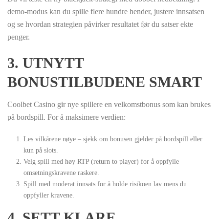
demo‑modus kan du spille flere hundre hender, justere innsatsen
og se hvordan strategien påvirker resultatet før du satser ekte
penger.
3. UTNYTT
BONUSTILBUDENE SMART
Coolbet Casino gir nye spillere en velkomstbonus som kan brukes
på bordspill. For å maksimere verdien:
Les vilkårene nøye – sjekk om bonusen gjelder på bordspill eller
kun på slots.
Velg spill med høy RTP (return to player) for å oppfylle
omsetningskravene raskere.
Spill med moderat innsats for å holde risikoen lav mens du
oppfyller kravene.
4. SETT KLARE