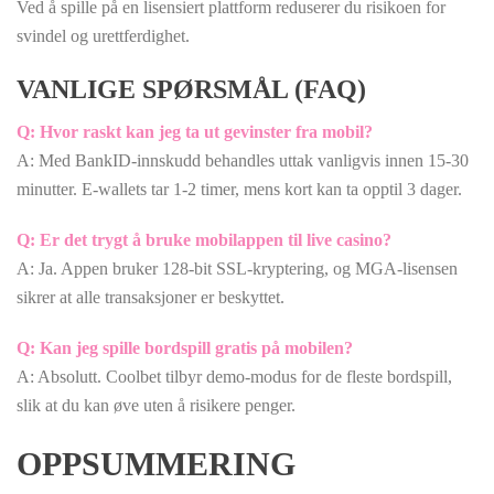
Ved å spille på en lisensiert plattform reduserer du risikoen for
svindel og urettferdighet.
VANLIGE SPØRSMÅL (FAQ)
Q: Hvor raskt kan jeg ta ut gevinster fra mobil?
A: Med BankID‑innskudd behandles uttak vanligvis innen 15‑30
minutter. E‑wallets tar 1‑2 timer, mens kort kan ta opptil 3 dager.
Q: Er det trygt å bruke mobilappen til live casino?
A: Ja. Appen bruker 128‑bit SSL‑kryptering, og MGA‑lisensen
sikrer at alle transaksjoner er beskyttet.
Q: Kan jeg spille bordspill gratis på mobilen?
A: Absolutt. Coolbet tilbyr demo‑modus for de fleste bordspill,
slik at du kan øve uten å risikere penger.
OPPSUMMERING