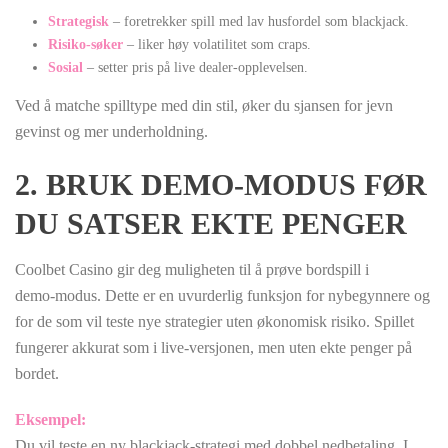
Strategisk
– foretrekker spill med lav husfordel som blackjack.
Risiko‑søker
– liker høy volatilitet som craps.
Sosial
– setter pris på live dealer‑opplevelsen.
Ved å matche spilltype med din stil, øker du sjansen for jevn
gevinst og mer underholdning.
2. BRUK DEMO‑MODUS FØR
DU SATSER EKTE PENGER
Coolbet Casino gir deg muligheten til å prøve bordspill i
demo‑modus. Dette er en uvurderlig funksjon for nybegynnere og
for de som vil teste nye strategier uten økonomisk risiko. Spillet
fungerer akkurat som i live‑versjonen, men uten ekte penger på
bordet.
Eksempel:
Du vil teste en ny blackjack‑strategi med dobbel nedbetaling. I