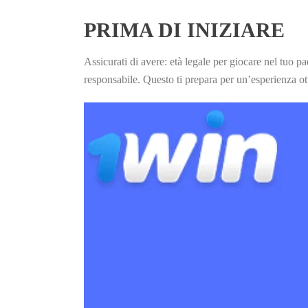
PRIMA DI INIZIARE
Assicurati di avere: età legale per giocare nel tuo pa
responsabile. Questo ti prepara per un’esperienza o