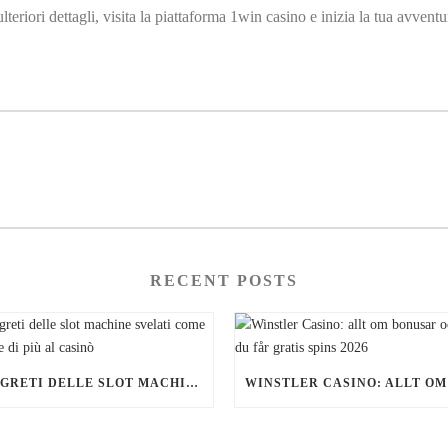
lteriori dettagli, visita la piattaforma 1win casino e inizia la tua avventu
RECENT POSTS
I SEGRETI DELLE SLOT MACHINE SVELATI COME VINCERE DI PIÙ AL CASINÒ