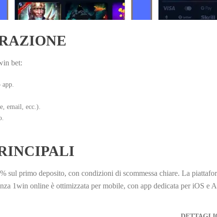
TRAZIONE
win bet:
o app.
, email, ecc.).
o.
RINCIPALI
 sul primo deposito, con condizioni di scommessa chiare. La piattaforma
enza 1win online è ottimizzata per mobile, con app dedicata per iOS e 
DETTAGLI