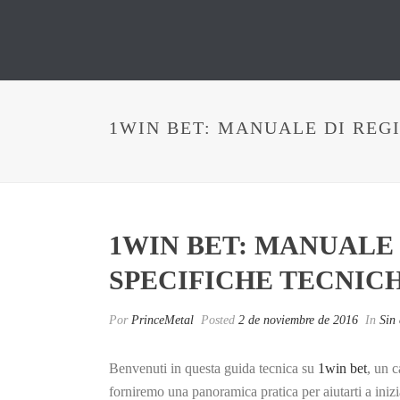
1WIN BET: MANUALE DI REG
1WIN BET: MANUALE
SPECIFICHE TECNIC
Por
PrinceMetal
Posted
2 de noviembre de 2016
In
Sin
Benvenuti in questa guida tecnica su
1win bet
, un 
forniremo una panoramica pratica per aiutarti a iniz