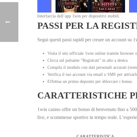
Interfaccia dell’app 1win per dispositivi mobili.
PASSI PER LA REGIS
Segui questi passi rapidi per creare un account su 1
Visita il sito ufficiale 1win online tramite browser 
Clicca sul pulsante “Registrati” in alto a destra.
Compila il modulo con dati personali accurati (nome
Verifica il tuo account via email o SMS per attivarl
Effettua un primo deposito per sbloccare i bonus.
CARATTERISTICHE P
1win casino offre un bonus di benvenuto fino a 500%
live, e scommesse sportive in tempo reale. L’esperi
CARATTERISTICA