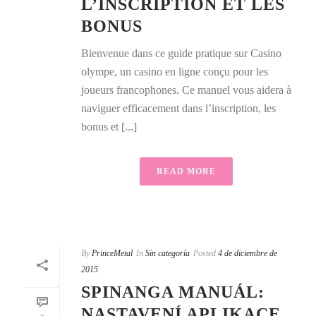
L’INSCRIPTION ET LES
BONUS
Bienvenue dans ce guide pratique sur Casino
olympe, un casino en ligne conçu pour les
joueurs francophones. Ce manuel vous aidera à
naviguer efficacement dans l’inscription, les
bonus et [...]
READ MORE
By
PrinceMetal
In
Sin categoría
Posted
4 de diciembre de
2015
SPINANGA MANUÁL:
NASTAVENÍ APLIKACE