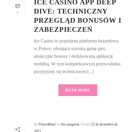
ICE CASINO APP DEEP
DIVE: TECHNICZNY
0
PRZEGLĄD BONUSÓW I
ZABEZPIECZEŃ
Ice Casino to popularna platforma hazardowa
w Polsce, oferująca szeroką gamę gier,
atrakcyjne bonusy i dedykowaną aplikację
mobilną. W tym kompleksowym przewodniku
przyjrzymy się technicznym [...]
READ MORE
By
PrinceMetal
In
Sin categoría
Posted
25 de diciembre de
2015