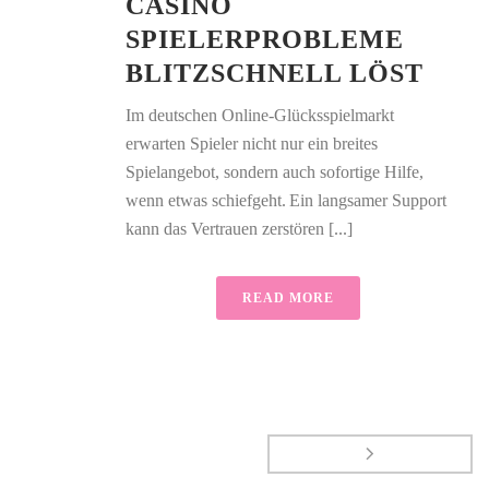
CASINO
SPIELERPROBLEME
BLITZSCHNELL LÖST
Im deutschen Online‑Glücksspielmarkt
erwarten Spieler nicht nur ein breites
Spielangebot, sondern auch sofortige Hilfe,
wenn etwas schiefgeht. Ein langsamer Support
kann das Vertrauen zerstören [...]
READ MORE