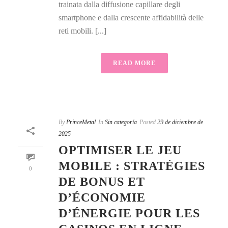
trainata dalla diffusione capillare degli
smartphone e dalla crescente affidabilità delle
reti mobili. [...]
READ MORE
By
PrinceMetal
In
Sin categoría
Posted
29 de diciembre de
2025
OPTIMISER LE JEU
MOBILE : STRATÉGIES
0
DE BONUS ET
D’ÉCONOMIE
D’ÉNERGIE POUR LES