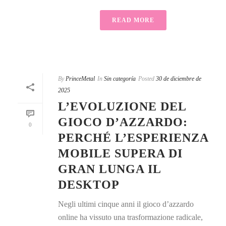
READ MORE
By
PrinceMetal
In
Sin categoría
Posted
30 de diciembre de
2025
L’EVOLUZIONE DEL
GIOCO D’AZZARDO:
0
PERCHÉ L’ESPERIENZA
MOBILE SUPERA DI
GRAN LUNGA IL
DESKTOP
Negli ultimi cinque anni il gioco d’azzardo
online ha vissuto una trasformazione radicale,