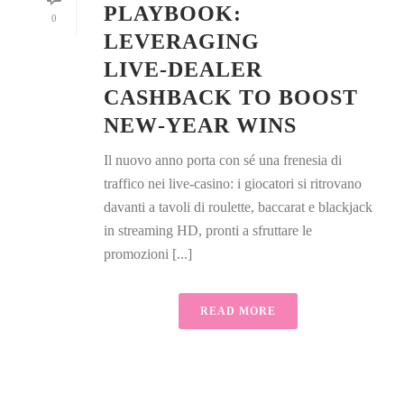
PLAYBOOK:
0
LEVERAGING
LIVE‑DEALER
CASHBACK TO BOOST
NEW‑YEAR WINS
Il nuovo anno porta con sé una frenesia di
traffico nei live‑casino: i giocatori si ritrovano
davanti a tavoli di roulette, baccarat e blackjack
in streaming HD, pronti a sfruttare le
promozioni [...]
READ MORE