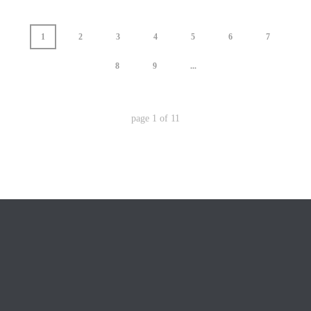
1
2
3
4
5
6
7
8
9
...
page
1
of
11