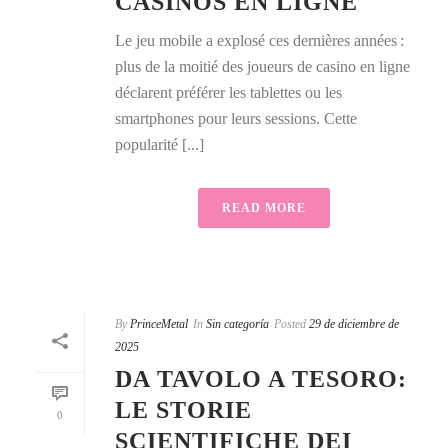
CASINOS EN LIGNE
Le jeu mobile a explosé ces dernières années :
plus de la moitié des joueurs de casino en ligne
déclarent préférer les tablettes ou les
smartphones pour leurs sessions. Cette
popularité [...]
READ MORE
By
PrinceMetal
In
Sin categoría
Posted
29 de diciembre de
2025
DA TAVOLO A TESORO:
LE STORIE
0
SCIENTIFICHE DEI