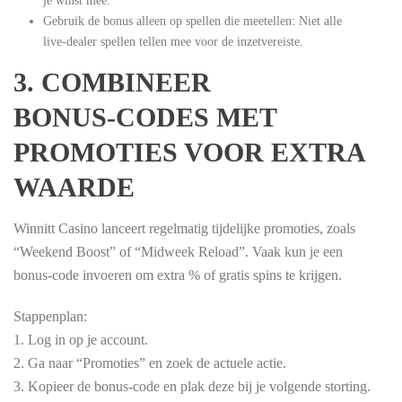
je winst mee.
Gebruik de bonus alleen op spellen die meetellen: Niet alle
live‑dealer spellen tellen mee voor de inzetvereiste.
3. COMBINEER
BONUS‑CODES MET
PROMOTIES VOOR EXTRA
WAARDE
Winnitt Casino lanceert regelmatig tijdelijke promoties, zoals
“Weekend Boost” of “Midweek Reload”. Vaak kun je een
bonus‑code invoeren om extra % of gratis spins te krijgen.
Stappenplan:
1. Log in op je account.
2. Ga naar “Promoties” en zoek de actuele actie.
3. Kopieer de bonus‑code en plak deze bij je volgende storting.