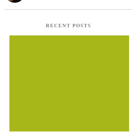
RECENT POSTS