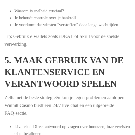
Waarom is snelheid cruciaal?
Je behoudt controle over je bankroll.
Je voorkomt dat winsten “verstoffen” door lange wachttijden.
Tip: Gebruik e‑wallets zoals iDEAL of Skrill voor de snelste
verwerking.
5. MAAK GEBRUIK VAN DE
KLANTENSERVICE EN
VERANTWOORD SPELEN
Zelfs met de beste strategieën kun je tegen problemen aanlopen.
Winnitt Casino biedt een 24/7 live‑chat en een uitgebreide
FAQ‑sectie.
Live‑chat: Direct antwoord op vragen over bonussen, inzetvereisten
of uitbetalingen.