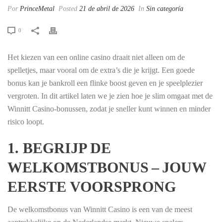
Por
PrinceMetal
Posted
21 de abril de 2026
In
Sin categoría
0
Het kiezen van een online casino draait niet alleen om de
spelletjes, maar vooral om de extra’s die je krijgt. Een goede
bonus kan je bankroll een flinke boost geven en je speelplezier
vergroten. In dit artikel laten we je zien hoe je slim omgaat met de
Winnitt Casino‑bonussen, zodat je sneller kunt winnen en minder
risico loopt.
1. BEGRIJP DE
WELKOMSTBONUS – JOUW
EERSTE VOORSPRONG
De welkomstbonus van Winnitt Casino is een van de meest