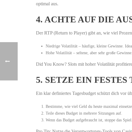
optimal aus.
4. ACHTE AUF DIE A
Der RTP (Return to Player) gibt an, wie viel Proze
Niedrige Volatilität – häufige, kleine Gewinne. Idea
Hohe Volatilität – seltene, aber sehr große Gewinne
Did You Know? Slots mit hoher Volatilität profitier
5. SETZE EIN FESTE
Ein klar definiertes Tagesbudget schützt dich vor 
Bestimme, wie viel Geld du heute maximal einsetzen
Teile dieses Budget in mehrere Sitzungen auf.
Wenn das Budget aufgebraucht ist, stoppe das Spiel
Pro Tip: Nutze die Verantwortungs‑Tools von Casinol