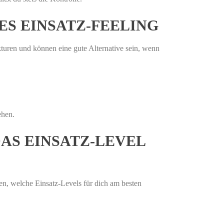
RES EINSATZ‑FEELING
kturen und können eine gute Alternative sein, wenn
ehen.
DAS EINSATZ‑LEVEL
nen, welche Einsatz‑Levels für dich am besten