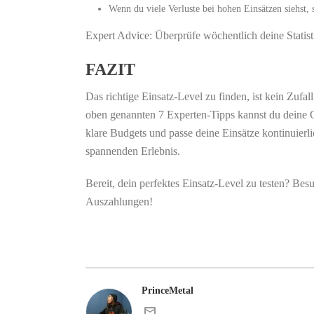
Wenn du viele Verluste bei hohen Einsätzen siehst,
Expert Advice: Überprüfe wöchentlich deine Statisti
FAZIT
Das richtige Einsatz‑Level zu finden, ist kein Zufa
oben genannten 7 Experten‑Tipps kannst du deine G
klare Budgets und passe deine Einsätze kontinuierl
spannenden Erlebnis.
Bereit, dein perfektes Einsatz‑Level zu testen? Bes
Auszahlungen!
PrinceMetal