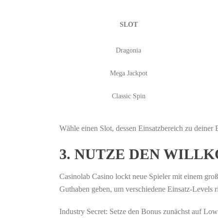
SLOT
Dragonia
Mega Jackpot
Classic Spin
Wähle einen Slot, dessen Einsatzbereich zu deiner B
3. NUTZE DEN WIL
Casinolab Casino lockt neue Spieler mit einem gr
Guthaben geben, um verschiedene Einsatz‑Levels ris
Industry Secret: Setze den Bonus zunächst auf Low