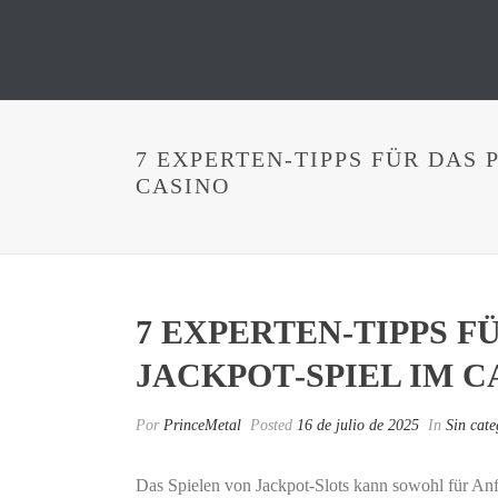
7 EXPERTEN‑TIPPS FÜR DAS 
CASINO
7 EXPERTEN‑TIPPS F
JACKPOT‑SPIEL IM 
Por
PrinceMetal
Posted
16 de julio de 2025
In
Sin cate
Das Spielen von Jackpot‑Slots kann sowohl für Anfä