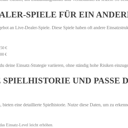
DEALER‑SPIELE FÜR EIN ANDE
gebot an Live‑Dealer‑Spiele. Diese Spiele haben oft andere Einsatzstru
 50 €
100 €
u deine Einsatz‑Strategie variieren, ohne ständig hohe Risiken einzug
E SPIELHISTORIE UND PASSE 
 bieten eine detaillierte Spielhistorie. Nutze diese Daten, um zu erken
das Einsatz‑Level leicht erhöhen.