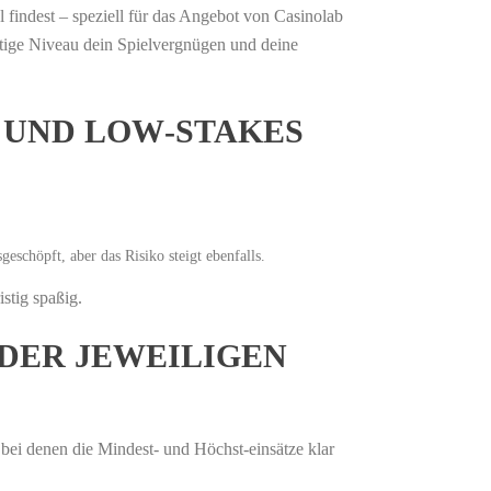
 findest – speziell für das Angebot von Casinolab
chtige Niveau dein Spielvergnügen und deine
‑ UND LOW‑STAKES
eschöpft, aber das Risiko steigt ebenfalls.
istig spaßig.
 DER JEWEILIGEN
 bei denen die Mindest‑ und Höchst‑einsätze klar