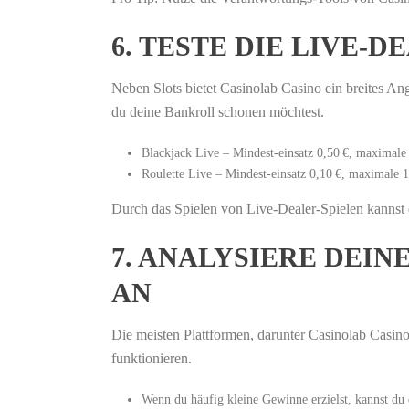
6. TESTE DIE LIVE‑
Neben Slots bietet Casinolab Casino ein breites An
du deine Bankroll schonen möchtest.
Blackjack Live – Mindest‑einsatz 0,50 €, maximale
Roulette Live – Mindest‑einsatz 0,10 €, maximale 
Durch das Spielen von Live‑Dealer‑Spielen kannst d
7. ANALYSIERE DEIN
AN
Die meisten Plattformen, darunter Casinolab Casino,
funktionieren.
Wenn du häufig kleine Gewinne erzielst, kannst du 