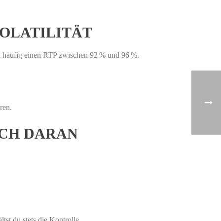
VOLATILITÄT
ben häufig einen RTP zwischen 92 % und 96 %.
ren.
ICH DARAN
st du stets die Kontrolle.