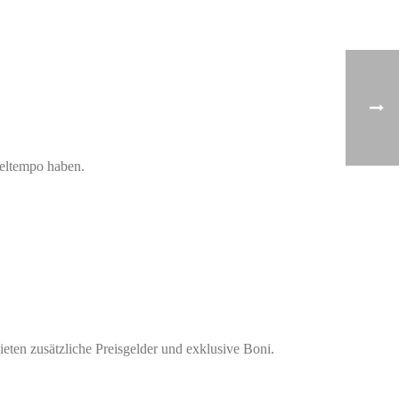
ieltempo haben.
eten zusätzliche Preisgelder und exklusive Boni.