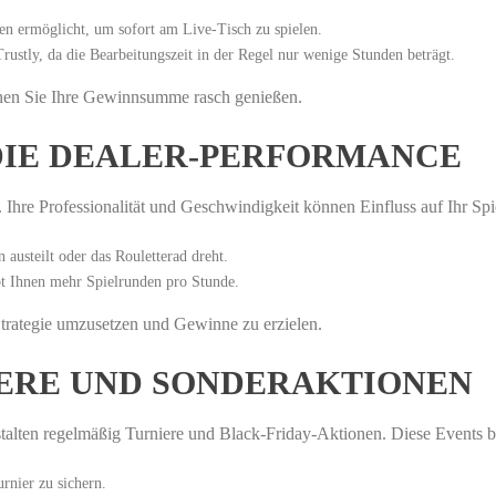
en ermöglicht, um sofort am Live‑Tisch zu spielen.
ustly, da die Bearbeitungszeit in der Regel nur wenige Stunden beträgt.
nen Sie Ihre Gewinnsumme rasch genießen.
 DIE DEALER‑PERFORMANCE
. Ihre Professionalität und Geschwindigkeit können Einfluss auf Ihr Sp
 austeilt oder das Rouletterad dreht.
bt Ihnen mehr Spielrunden pro Stunde.
Strategie umzusetzen und Gewinne zu erzielen.
NIERE UND SONDERAKTIONEN
alten regelmäßig Turniere und Black‑Friday‑Aktionen. Diese Events bi
rnier zu sichern.