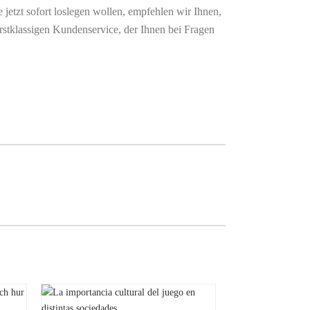
e jetzt sofort loslegen wollen, empfehlen wir Ihnen,
stklassigen Kundenservice, der Ihnen bei Fragen