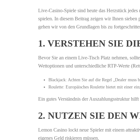
Live‑Casino‑Spiele sind heute das Herzstück jedes
spielen. In diesem Beitrag zeigen wir Ihnen siebe
gehen wir von den Grundlagen bis zu fortgeschrit
1. VERSTEHEN SIE 
Bevor Sie an einem Live‑Tisch Platz nehmen, sollte
Wettoptionen und unterschiedliche RTP‑Werte (Retu
Blackjack: Achten Sie auf die Regel „Dealer muss b
Roulette: Europäisches Roulette bietet mit einer e
Ein gutes Verständnis der Auszahlungsstruktur hilf
2. NUTZEN SIE DEN
Lemon Casino lockt neue Spieler mit einem attrakt
eigenes Geld riskieren müssen.