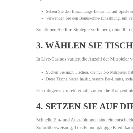
Setzen Sie den Einzahlungs‑Bonus nur auf Spiele ei
Verwenden Sie den Bonus‑ohne‑Einzahlung, um versc
So können Sie Ihre Strategie verfeinern, ohne Ihr e
3. WÄHLEN SIE TISC
In Live‑Casinos variiert die Anzahl der Mitspieler 
Suchen Sie nach Tischen, die nur 3‑5 Mitspieler ha
Diese Tische bieten häufig bessere Bet‑Limits, sod
Ein ruhigeres Umfeld erhöht zudem die Konzentrat
4. SETZEN SIE AUF 
Schnelle Ein- und Auszahlungen sind ein entscheide
Sofortüberweisung, Trustly und gängige Kreditkart