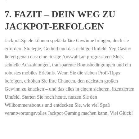
7. FAZIT – DEIN WEG ZU
JACKPOT‑ERFOLGEN
Jackpot‑Spiele können spektakuläre Gewinne bringen, doch sie
erfordern Strategie, Geduld und das richtige Umfeld. Yep Casino
liefert genau das: eine riesige Auswahl an progressiven Slots,
schnelle Auszahlungen, transparente Bonusbedingungen und ein
robustes mobiles Erlebnis. Wenn Sie die sieben Profi‑Tipps
befolgen, erhöhen Sie Ihre Chancen, den nächsten großen
Gewinn zu knacken – und das alles in einem sicheren, lizenzierten
Umfeld. Starten Sie noch heute, nutzen Sie den
Willkommensbonus und entdecken Sie, wie viel Spaß
verantwortungsvolles Jackpot‑Gaming machen kann. Viel Glück!