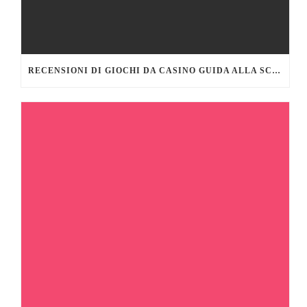
RECENSIONI DI GIOCHI DA CASINO GUIDA ALLA SCELTA DEI MIGLIORI TITOLI DA PROVARE