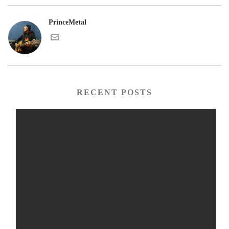
PrinceMetal
RECENT POSTS