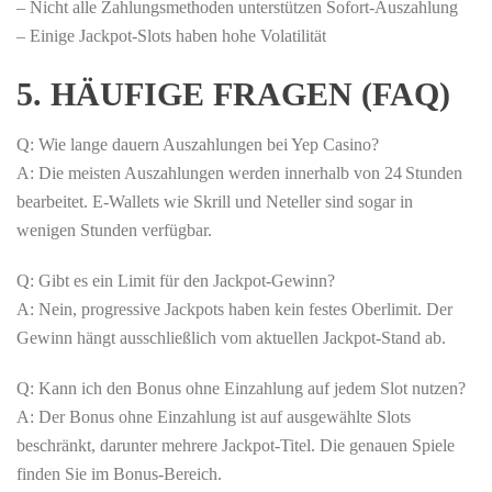
– Nicht alle Zahlungsmethoden unterstützen Sofort‑Auszahlung
– Einige Jackpot‑Slots haben hohe Volatilität
5. HÄUFIGE FRAGEN (FAQ)
Q: Wie lange dauern Auszahlungen bei Yep Casino?
A: Die meisten Auszahlungen werden innerhalb von 24 Stunden
bearbeitet. E‑Wallets wie Skrill und Neteller sind sogar in
wenigen Stunden verfügbar.
Q: Gibt es ein Limit für den Jackpot‑Gewinn?
A: Nein, progressive Jackpots haben kein festes Oberlimit. Der
Gewinn hängt ausschließlich vom aktuellen Jackpot‑Stand ab.
Q: Kann ich den Bonus ohne Einzahlung auf jedem Slot nutzen?
A: Der Bonus ohne Einzahlung ist auf ausgewählte Slots
beschränkt, darunter mehrere Jackpot‑Titel. Die genauen Spiele
finden Sie im Bonus‑Bereich.