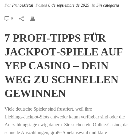
Por
PrinceMetal
Posted
8 de septiembre de 2025
In
Sin categoría
0
7 PROFI‑TIPPS FÜR
JACKPOT‑SPIELE AUF
YEP CASINO – DEIN
WEG ZU SCHNELLEN
GEWINNEN
Viele deutsche Spieler sind frustriert, weil ihre
Lieblings‑Jackpot‑Slots entweder kaum verfügbar sind oder die
Auszahlungstage ewig dauern. Sie suchen ein Online‑Casino, das
schnelle Auszahlungen, große Spielauswahl und klare