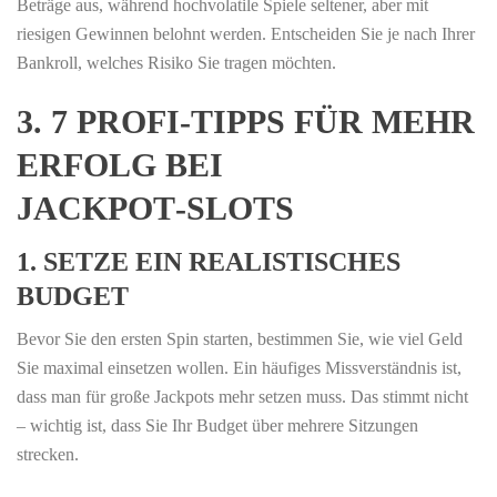
Beträge aus, während hochvolatile Spiele seltener, aber mit
riesigen Gewinnen belohnt werden. Entscheiden Sie je nach Ihrer
Bankroll, welches Risiko Sie tragen möchten.
3. 7 PROFI‑TIPPS FÜR MEHR
ERFOLG BEI
JACKPOT‑SLOTS
1. SETZE EIN REALISTISCHES
BUDGET
Bevor Sie den ersten Spin starten, bestimmen Sie, wie viel Geld
Sie maximal einsetzen wollen. Ein häufiges Missverständnis ist,
dass man für große Jackpots mehr setzen muss. Das stimmt nicht
– wichtig ist, dass Sie Ihr Budget über mehrere Sitzungen
strecken.