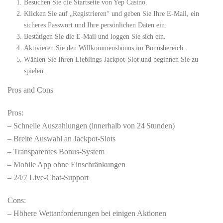
Besuchen Sie die Startseite von Yep Casino.
Klicken Sie auf „Registrieren“ und geben Sie Ihre E‑Mail, ein
sicheres Passwort und Ihre persönlichen Daten ein.
Bestätigen Sie die E‑Mail und loggen Sie sich ein.
Aktivieren Sie den Willkommensbonus im Bonusbereich.
Wählen Sie Ihren Lieblings‑Jackpot‑Slot und beginnen Sie zu
spielen.
Pros and Cons
Pros:
– Schnelle Auszahlungen (innerhalb von 24 Stunden)
– Breite Auswahl an Jackpot‑Slots
– Transparentes Bonus‑System
– Mobile App ohne Einschränkungen
– 24/7 Live‑Chat‑Support
Cons:
– Höhere Wettanforderungen bei einigen Aktionen