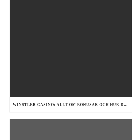
WINSTLER CASINO: ALLT OM BONUSAR OCH HUR DU FÅR GRATIS SPINS 2026