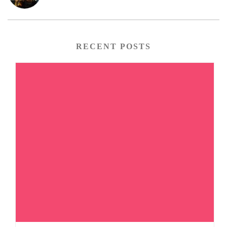
RECENT POSTS