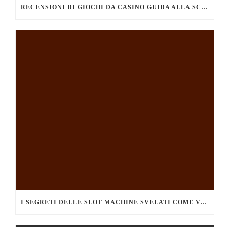
RECENSIONI DI GIOCHI DA CASINO GUIDA ALLA SCELTA DEI MIGLIORI TITOLI DA PROVARE
I SEGRETI DELLE SLOT MACHINE SVELATI COME VINCERE DI PIÙ AL CASINÒ