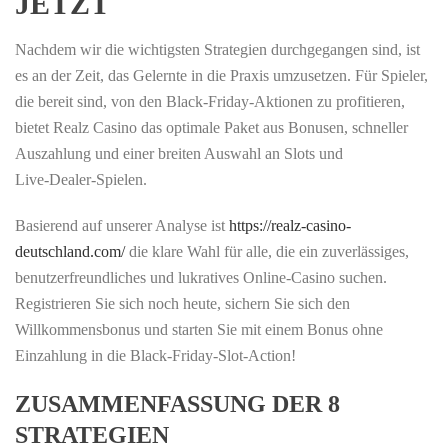
JETZT
Nachdem wir die wichtigsten Strategien durchgegangen sind, ist
es an der Zeit, das Gelernte in die Praxis umzusetzen. Für Spieler,
die bereit sind, von den Black‑Friday‑Aktionen zu profitieren,
bietet Realz Casino das optimale Paket aus Bonusen, schneller
Auszahlung und einer breiten Auswahl an Slots und
Live‑Dealer‑Spielen.
Basierend auf unserer Analyse ist
https://realz-casino-
deutschland.com/
die klare Wahl für alle, die ein zuverlässiges,
benutzerfreundliches und lukratives Online‑Casino suchen.
Registrieren Sie sich noch heute, sichern Sie sich den
Willkommensbonus und starten Sie mit einem Bonus ohne
Einzahlung in die Black‑Friday‑Slot‑Action!
ZUSAMMENFASSUNG DER 8
STRATEGIEN