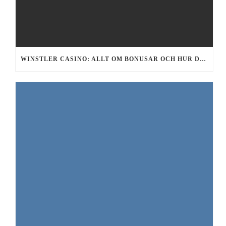
WINSTLER CASINO: ALLT OM BONUSAR OCH HUR DU FÅR GRATIS SPINS 2026