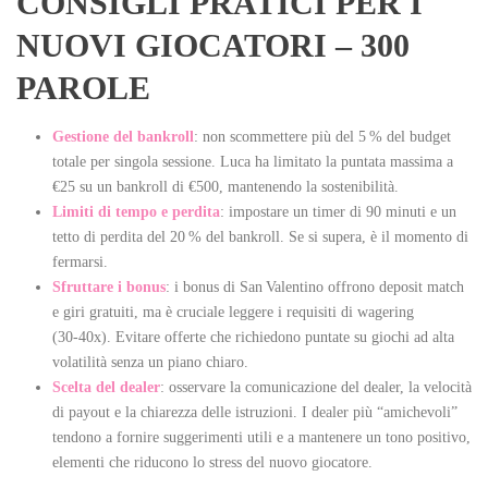
CONSIGLI PRATICI PER I
NUOVI GIOCATORI – 300
PAROLE
Gestione del bankroll
: non scommettere più del 5 % del budget
totale per singola sessione. Luca ha limitato la puntata massima a
€25 su un bankroll di €500, mantenendo la sostenibilità.
Limiti di tempo e perdita
: impostare un timer di 90 minuti e un
tetto di perdita del 20 % del bankroll. Se si supera, è il momento di
fermarsi.
Sfruttare i bonus
: i bonus di San Valentino offrono deposit match
e giri gratuiti, ma è cruciale leggere i requisiti di wagering
(30‑40x). Evitare offerte che richiedono puntate su giochi ad alta
volatilità senza un piano chiaro.
Scelta del dealer
: osservare la comunicazione del dealer, la velocità
di payout e la chiarezza delle istruzioni. I dealer più “amichevoli”
tendono a fornire suggerimenti utili e a mantenere un tono positivo,
elementi che riducono lo stress del nuovo giocatore.