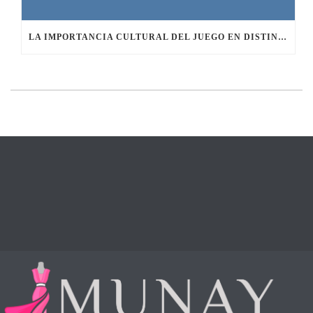
LA IMPORTANCIA CULTURAL DEL JUEGO EN DISTINTAS SOCIEDADES