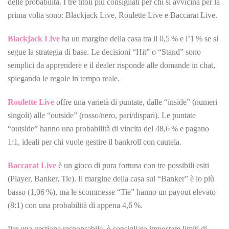
delle probabilità. I tre titoli più consigliati per chi si avvicina per la
prima volta sono: Blackjack Live, Roulette Live e Baccarat Live.
Blackjack Live
ha un margine della casa tra il 0,5 % e l’1 % se si
segue la strategia di base. Le decisioni “Hit” o “Stand” sono
semplici da apprendere e il dealer risponde alle domande in chat,
spiegando le regole in tempo reale.
Roulette Live
offre una varietà di puntate, dalle “inside” (numeri
singoli) alle “outside” (rosso/nero, pari/dispari). Le puntate
“outside” hanno una probabilità di vincita del 48,6 % e pagano
1:1, ideali per chi vuole gestire il bankroll con cautela.
Baccarat Live
è un gioco di pura fortuna con tre possibili esiti
(Player, Banker, Tie). Il margine della casa sul “Banker” è lo più
basso (1,06 %), ma le scommesse “Tie” hanno un payout elevato
(8:1) con una probabilità di appena 4,6 %.
Per una gestione responsabile, è consigliato impostare limiti di