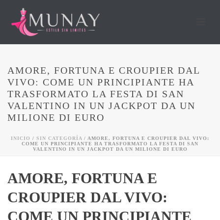
AMORE, FORTUNA E CROUPIER DAL
VIVO: COME UN PRINCIPIANTE HA
TRASFORMATO LA FESTA DI SAN
VALENTINO IN UN JACKPOT DA UN
MILIONE DI EURO
INICIO
/
SIN CATEGORÍA
/ AMORE, FORTUNA E CROUPIER DAL VIVO:
COME UN PRINCIPIANTE HA TRASFORMATO LA FESTA DI SAN
VALENTINO IN UN JACKPOT DA UN MILIONE DI EURO
AMORE, FORTUNA E
CROUPIER DAL VIVO:
COME UN PRINCIPIANTE