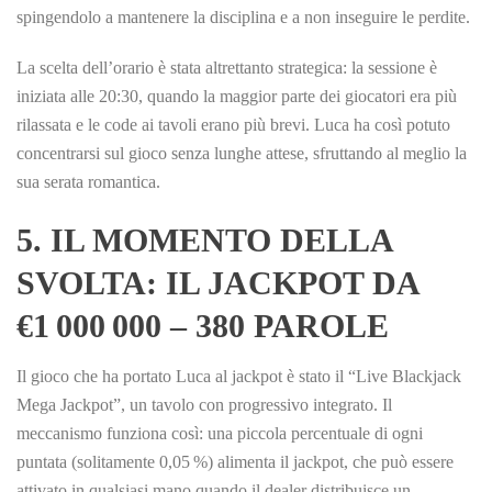
spingendolo a mantenere la disciplina e a non inseguire le perdite.
La scelta dell’orario è stata altrettanto strategica: la sessione è
iniziata alle 20:30, quando la maggior parte dei giocatori era più
rilassata e le code ai tavoli erano più brevi. Luca ha così potuto
concentrarsi sul gioco senza lunghe attese, sfruttando al meglio la
sua serata romantica.
5. IL MOMENTO DELLA
SVOLTA: IL JACKPOT DA
€1 000 000 – 380 PAROLE
Il gioco che ha portato Luca al jackpot è stato il “Live Blackjack
Mega Jackpot”, un tavolo con progressivo integrato. Il
meccanismo funziona così: una piccola percentuale di ogni
puntata (solitamente 0,05 %) alimenta il jackpot, che può essere
attivato in qualsiasi mano quando il dealer distribuisce un