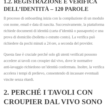
1.2. REGISTRAZIONE E VERIFICA
DELL’IDENTITÀ – 120 PAROLE
Il processo di onboarding inizia con la compilazione di un modulo
con nome, email e data di nascita. Successivamente, la piattaforma
richiede documenti di identità (carta d’identità o passaporto) e una
prova di domicilio (bolletta o estratto conto). La verifica può
richiedere da pochi minuti a 24 ore, a seconda del provider.
Questa fase è cruciale perché solo gli utenti verificati possono
accedere ai tavoli con croupier dal vivo, dove le normative
anti‑lavaggio richiedono un’identità confermata. Inoltre, la verifica
accelera i tempi di prelievo, consentendo di incassare eventuali
vincite senza ritardi.
2. PERCHÉ I TAVOLI CON
CROUPIER DAL VIVO SONO