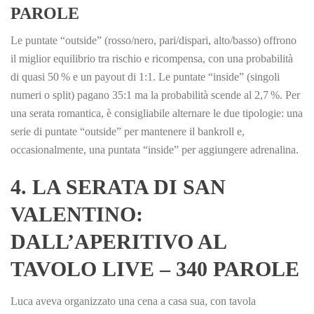
PAROLE
Le puntate “outside” (rosso/nero, pari/dispari, alto/basso) offrono
il miglior equilibrio tra rischio e ricompensa, con una probabilità
di quasi 50 % e un payout di 1:1. Le puntate “inside” (singoli
numeri o split) pagano 35:1 ma la probabilità scende al 2,7 %. Per
una serata romantica, è consigliabile alternare le due tipologie: una
serie di puntate “outside” per mantenere il bankroll e,
occasionalmente, una puntata “inside” per aggiungere adrenalina.
4. LA SERATA DI SAN
VALENTINO:
DALL’APERITIVO AL
TAVOLO LIVE – 340 PAROLE
Luca aveva organizzato una cena a casa sua, con tavola