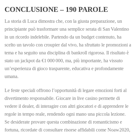
CONCLUSIONE – 190 PAROLE
La storia di Luca dimostra che, con la giusta preparazione, un
principiante può trasformare una semplice serata di San Valentino
in un ricordo indelebile. Partendo da un budget contenuto, ha
scelto un tavolo con croupier dal vivo, ha sfruttato le promozioni a
tema e ha seguito una disciplina di bankroll rigorosa. Il risultato è
stato un jackpot da €1 000 000, ma, più importante, ha vissuto
un’esperienza di gioco trasparente, educativa e profondamente
umana.
Le feste speciali offrono l’opportunità di legare emozioni forti al
divertimento responsabile. Giocare in live casino permette di
vedere il dealer, di interagire con altri giocatori e di apprendere le
regole in tempo reale, rendendo ogni mano una piccola lezione.
Se desiderate provare questa combinazione di romanticismo e
fortuna, ricordate di consultare risorse affidabili come Noaw2020,