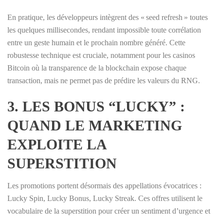
En pratique, les développeurs intègrent des « seed refresh » toutes
les quelques millisecondes, rendant impossible toute corrélation
entre un geste humain et le prochain nombre généré. Cette
robustesse technique est cruciale, notamment pour les casinos
Bitcoin où la transparence de la blockchain expose chaque
transaction, mais ne permet pas de prédire les valeurs du RNG.
3. LES BONUS “LUCKY” :
QUAND LE MARKETING
EXPLOITE LA
SUPERSTITION
Les promotions portent désormais des appellations évocatrices :
Lucky Spin, Lucky Bonus, Lucky Streak. Ces offres utilisent le
vocabulaire de la superstition pour créer un sentiment d’urgence et