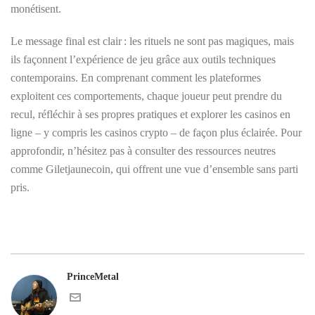
monétisent.
Le message final est clair : les rituels ne sont pas magiques, mais
ils façonnent l’expérience de jeu grâce aux outils techniques
contemporains. En comprenant comment les plateformes
exploitent ces comportements, chaque joueur peut prendre du
recul, réfléchir à ses propres pratiques et explorer les casinos en
ligne – y compris les casinos crypto – de façon plus éclairée. Pour
approfondir, n’hésitez pas à consulter des ressources neutres
comme Giletjaunecoin, qui offrent une vue d’ensemble sans parti
pris.
PrinceMetal