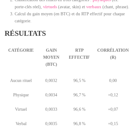
porte‑clés réel),
virtuels
(avatar, skin) et
verbaux
(chant, phrase).
Calcul du gain moyen (en BTC) et du RTP effectif pour chaque
catégorie.
RÉSULTATS
CATÉGORIE
GAIN
RTP
CORRÉLATION
MOYEN
EFFECTIF
(R)
(BTC)
Aucun rituel
0,0032
96,5 %
0,00
Physique
0,0034
96,7 %
+0,12
Virtuel
0,0033
96,6 %
+0,07
Verbal
0,0035
96,8 %
+0,15