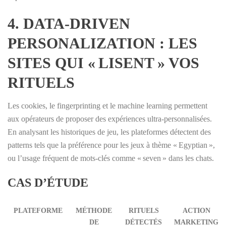
4. DATA‑DRIVEN
PERSONALIZATION : LES
SITES QUI « LISENT » VOS
RITUELS
Les cookies, le fingerprinting et le machine learning permettent
aux opérateurs de proposer des expériences ultra‑personnalisées.
En analysant les historiques de jeu, les plateformes détectent des
patterns tels que la préférence pour les jeux à thème « Egyptian »,
ou l’usage fréquent de mots-clés comme « seven » dans les chats.
CAS D’ÉTUDE
PLATEFORME
MÉTHODE
RITUELS
ACTION
DE
DÉTECTÉS
MARKETING