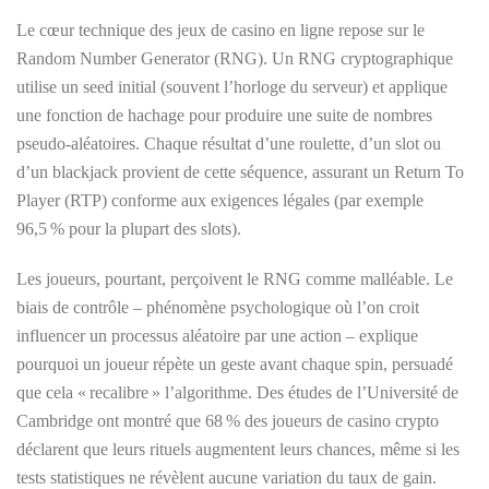
Le cœur technique des jeux de casino en ligne repose sur le
Random Number Generator (RNG). Un RNG cryptographique
utilise un seed initial (souvent l’horloge du serveur) et applique
une fonction de hachage pour produire une suite de nombres
pseudo‑aléatoires. Chaque résultat d’une roulette, d’un slot ou
d’un blackjack provient de cette séquence, assurant un Return To
Player (RTP) conforme aux exigences légales (par exemple
96,5 % pour la plupart des slots).
Les joueurs, pourtant, perçoivent le RNG comme malléable. Le
biais de contrôle – phénomène psychologique où l’on croit
influencer un processus aléatoire par une action – explique
pourquoi un joueur répète un geste avant chaque spin, persuadé
que cela « recalibre » l’algorithme. Des études de l’Université de
Cambridge ont montré que 68 % des joueurs de casino crypto
déclarent que leurs rituels augmentent leurs chances, même si les
tests statistiques ne révèlent aucune variation du taux de gain.