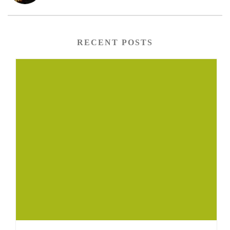
RECENT POSTS