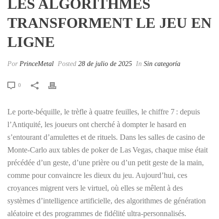
LES ALGORITHMES
TRANSFORMENT LE JEU EN
LIGNE
Por
PrinceMetal
Posted
28 de julio de 2025
In
Sin categoría
0
Le porte‑béquille, le trèfle à quatre feuilles, le chiffre 7 : depuis
l’Antiquité, les joueurs ont cherché à dompter le hasard en
s’entourant d’amulettes et de rituels. Dans les salles de casino de
Monte‑Carlo aux tables de poker de Las Vegas, chaque mise était
précédée d’un geste, d’une prière ou d’un petit geste de la main,
comme pour convaincre les dieux du jeu. Aujourd’hui, ces
croyances migrent vers le virtuel, où elles se mêlent à des
systèmes d’intelligence artificielle, des algorithmes de génération
aléatoire et des programmes de fidélité ultra‑personnalisés.