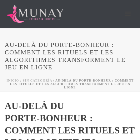
AU‑DELÀ DU PORTE‑BONHEUR :
COMMENT LES RITUELS ET LES
ALGORITHMES TRANSFORMENT LE
JEU EN LIGNE
INICIO
/
SIN CATEGORÍA
/ AU‑DELÀ DU PORTE‑BONHEUR : COMMENT
LES RITUELS ET LES ALGORITHMES TRANSFORMENT LE JEU EN
LIGNE
AU‑DELÀ DU
PORTE‑BONHEUR :
COMMENT LES RITUELS ET