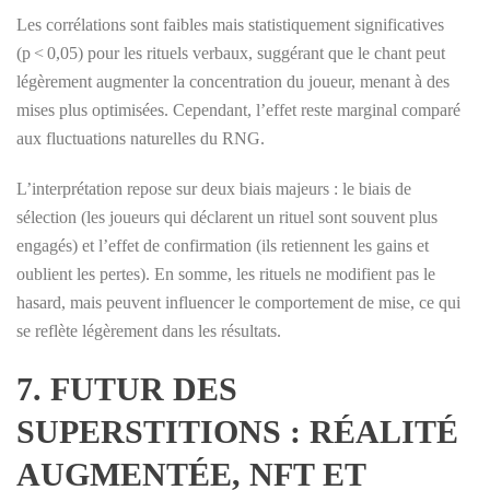
Les corrélations sont faibles mais statistiquement significatives
(p < 0,05) pour les rituels verbaux, suggérant que le chant peut
légèrement augmenter la concentration du joueur, menant à des
mises plus optimisées. Cependant, l’effet reste marginal comparé
aux fluctuations naturelles du RNG.
L’interprétation repose sur deux biais majeurs : le biais de
sélection (les joueurs qui déclarent un rituel sont souvent plus
engagés) et l’effet de confirmation (ils retiennent les gains et
oublient les pertes). En somme, les rituels ne modifient pas le
hasard, mais peuvent influencer le comportement de mise, ce qui
se reflète légèrement dans les résultats.
7. FUTUR DES
SUPERSTITIONS : RÉALITÉ
AUGMENTÉE, NFT ET