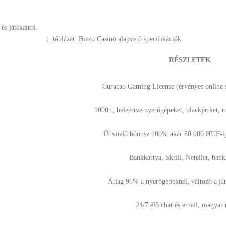
és játékairól.
1. táblázat: Bizzo Casino alapvető specifikációk
RÉSZLETEK
Curacao Gaming License (érvényes online 
1000+, beleértve nyerőgépeket, blackjacket, ru
Üdvözlő bónusz 100% akár 50.000 HUF-ig
Bankkártya, Skrill, Neteller, banki
Átlag 96% a nyerőgépeknél, változó a já
24/7 élő chat és email, magyar