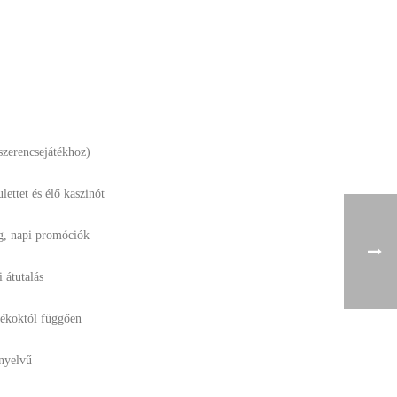
szerencsejátékhoz)
lettet és élő kaszinót
, napi promóciók
 átutalás
tékoktól függően
 nyelvű