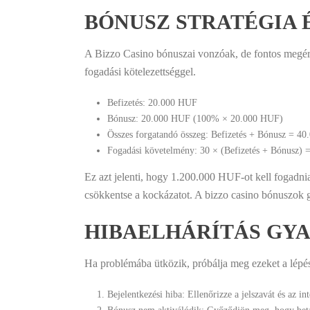
BÓNUSZ STRATÉGIA 
A Bizzo Casino bónuszai vonzóak, de fontos megér
fogadási kötelezettséggel.
Befizetés: 20.000 HUF
Bónusz: 20.000 HUF (100% × 20.000 HUF)
Összes forgatandó összeg: Befizetés + Bónusz = 4
Fogadási követelmény: 30 × (Befizetés + Bónusz)
Ez azt jelenti, hogy 1.200.000 HUF-ot kell fogadnia
csökkentse a kockázatot. A bizzo casino bónuszok g
HIBAELHÁRÍTÁS GY
Ha problémába ütközik, próbálja meg ezeket a lépé
Bejelentkezési hiba: Ellenőrizze a jelszavát és az in