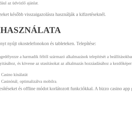
dául az üdvözlő ajánlat.
ket később visszaigazolásra használják a kifizetéseknél.
 HASZNÁLATA
yt nyújt okostelefonokon és tableteken. Telepítése:
ngedélyezze a harmadik féltől származó alkalmazások telepítését a beállításokba
itásához, és kövesse az utasításokat az alkalmazás hozzáadásához a kezdőképe
 Casinónál, optimalizálva mobilra.
ítéseket és offline módot korlátozott funkciókkal. A bizzo casino app gyo