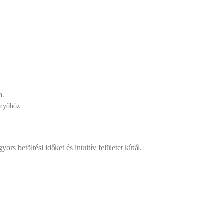
n.
rnyőhöz.
rs betöltési időket és intuitív felületet kínál.