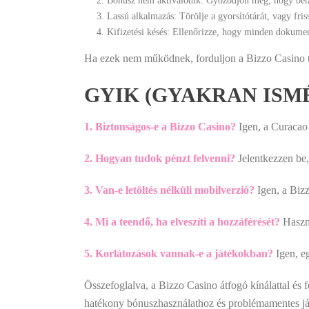
Bónusz nem aktiválódik: Győződjön meg, hogy betartj
Lassú alkalmazás: Törölje a gyorsítótárát, vagy fris
Kifizetési késés: Ellenőrizze, hogy minden dokument
Ha ezek nem működnek, forduljon a Bizzo Casino tá
GYIK (GYAKRAN ISM
1. Biztonságos-e a Bizzo Casino?
Igen, a Curacao l
2. Hogyan tudok pénzt felvenni?
Jelentkezzen be, 
3. Van-e letöltés nélküli mobilverzió?
Igen, a Bizz
4. Mi a teendő, ha elveszíti a hozzáférését?
Haszná
5. Korlátozások vannak-e a játékokban?
Igen, eg
Összefoglalva, a Bizzo Casino átfogó kínálattal és 
hatékony bónuszhasználathoz és problémamentes játé