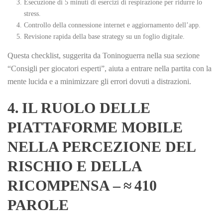
Esecuzione di 5 minuti di esercizi di respirazione per ridurre lo
stress.
Controllo della connessione internet e aggiornamento dell’app.
Revisione rapida della base strategy su un foglio digitale.
Questa checklist, suggerita da Toninoguerra nella sua sezione
“Consigli per giocatori esperti”, aiuta a entrare nella partita con la
mente lucida e a minimizzare gli errori dovuti a distrazioni.
4. IL RUOLO DELLE
PIATTAFORME MOBILE
NELLA PERCEZIONE DEL
RISCHIO E DELLA
RICOMPENSA – ≈ 410
PAROLE