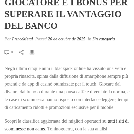
GIOCATORE E I BONUS PER
SUPERARE IL VANTAGGIO
DEL BANCO
Por
PrinceMetal
Posted
26 de octubre de 2025
In
Sin categoría
0
Negli ultimi cinque anni il blackjack online ha vissuto una vera e
propria rinascita, spinta dalla diffusione di smartphone sempre più
potenti e da app di casinò ottimizzate per il touch. Giocare dal
divano, dal treno o durante una pausa caffè è diventato la norma, e
le case di scommessa hanno risposto con interfacce leggere, tempi
di caricamento ridotti e promozioni esclusive per il mobile.
Scopri la classifica aggiornata dei migliori operatori su
tutti i siti di
scommesse non aams
. Toninoguerra, con la sua analisi