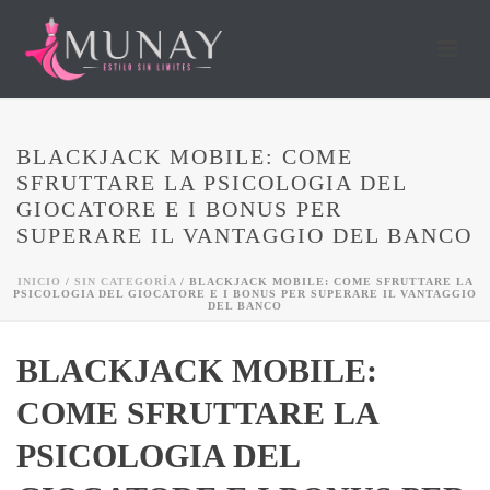
BLACKJACK MOBILE: COME
SFRUTTARE LA PSICOLOGIA DEL
GIOCATORE E I BONUS PER
SUPERARE IL VANTAGGIO DEL BANCO
INICIO
/
SIN CATEGORÍA
/ BLACKJACK MOBILE: COME SFRUTTARE LA
PSICOLOGIA DEL GIOCATORE E I BONUS PER SUPERARE IL VANTAGGIO
DEL BANCO
BLACKJACK MOBILE:
COME SFRUTTARE LA
PSICOLOGIA DEL