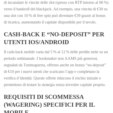
di incanalare le vincite delle slot (spesso con RTP intorno al 96 %)
verso il bankroll del blackjack. Ad esempio, una vincita di €30 su
una slot con 10 % di free spin può diventare €39 grazie al bonus
di ricarica, aumentando il capitale disponibile per il tavolo.
CASH‑BACK E “NO‑DEPOSIT” PER
UTENTI IOS/ANDROID
Il cash‑back mobile varia dal 5 % al 12 % delle perdite nette su un
periodo settimanale. I bookmaker non AAMS più generosi,
segnalati da Toninoguerra, offrono anche un bonus “no‑deposit”
di €10 per i nuovi utenti che scaricano l’app e completano la
verifica d’identità. Queste offerte riducono il rischio iniziale e
permettono di testare la strategia senza investire capitale proprio.
REQUISITI DI SCOMMESSA
(WAGERING) SPECIFICI PER IL
MOBILE