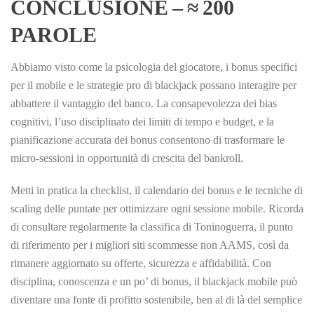
CONCLUSIONE – ≈ 200
PAROLE
Abbiamo visto come la psicologia del giocatore, i bonus specifici
per il mobile e le strategie pro di blackjack possano interagire per
abbattere il vantaggio del banco. La consapevolezza dei bias
cognitivi, l’uso disciplinato dei limiti di tempo e budget, e la
pianificazione accurata dei bonus consentono di trasformare le
micro‑sessioni in opportunità di crescita del bankroll.
Metti in pratica la checklist, il calendario dei bonus e le tecniche di
scaling delle puntate per ottimizzare ogni sessione mobile. Ricorda
di consultare regolarmente la classifica di Toninoguerra, il punto
di riferimento per i migliori siti scommesse non AAMS, così da
rimanere aggiornato su offerte, sicurezza e affidabilità. Con
disciplina, conoscenza e un po’ di bonus, il blackjack mobile può
diventare una fonte di profitto sostenibile, ben al di là del semplice