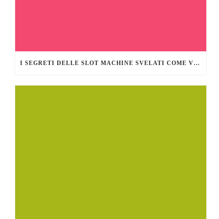
I SEGRETI DELLE SLOT MACHINE SVELATI COME VINCERE DI PIÙ AL CASINÒ