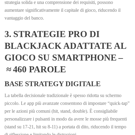
strategia solida e una comprensione dei requisiti, possono
aumentare significativamente il capitale di gioco, riducendo il
vantaggio del banco.
3. STRATEGIE PRO DI
BLACKJACK ADATTATE AL
GIOCO SU SMARTPHONE –
≈ 460 PAROLE
BASE STRATEGY DIGITALE
La tabella decisionale tradizionale è spesso ridotta su schermo
piccolo. Le app più avanzate consentono di impostare “quick‑tap”
per le azioni più comuni (hit, stand, double). È consigliabile
personalizzare i pulsanti in modo da avere le mosse più frequenti
(stand su 17‑21, hit su 8‑11) a portata di dito, riducendo il tempo
di riflessione e limitando le distrazioni.