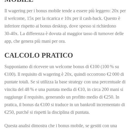
Il wagering per i bonus mobile tende a essere più leggero: 20x per
il welcome, 15x per la ricarica e 10x per il cash‑back. Questo è
inferiore rispetto ai bonus desktop, dove spesso si richiedono
30‑40x. La differenza è dovuta al maggior tasso di turnover delle
app, che genera più mani per ora.
CALCOLO PRATICO
Supponiamo di ricevere un welcome bonus di €100 (100 % su
€100). Il requisito di wagering è 20x, quindi occorrono €2 000 di
puntate totali. Se si utilizza la base strategy con una percentuale di
vincita del 48 % e una puntata media di €10, in circa 200 mani si
raggiunge il requisito, generando un profitto medio di €250. In
pratica, il bonus da €100 si traduce in un bankroll incrementato di
€250, purché si rispetti la disciplina di puntata.
Questa analisi dimostra che i bonus mobile, se gestiti con una