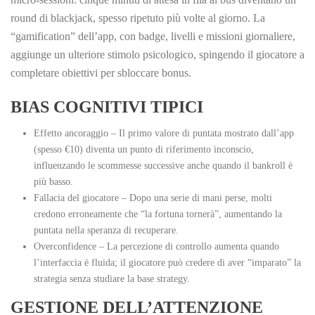
round di blackjack, spesso ripetuto più volte al giorno. La
“gamification” dell’app, con badge, livelli e missioni giornaliere,
aggiunge un ulteriore stimolo psicologico, spingendo il giocatore a
completare obiettivi per sbloccare bonus.
BIAS COGNITIVI TIPICI
Effetto ancoraggio – Il primo valore di puntata mostrato dall’app
(spesso €10) diventa un punto di riferimento inconscio,
influenzando le scommesse successive anche quando il bankroll è
più basso.
Fallacia del giocatore – Dopo una serie di mani perse, molti
credono erroneamente che “la fortuna tornerà”, aumentando la
puntata nella speranza di recuperare.
Overconfidence – La percezione di controllo aumenta quando
l’interfaccia è fluida; il giocatore può credere di aver “imparato” la
strategia senza studiare la base strategy.
GESTIONE DELL’ATTENZIONE