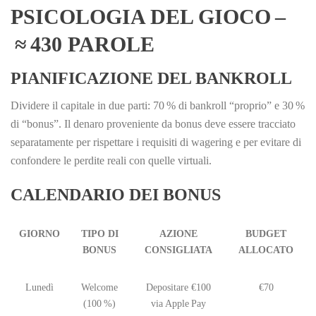
PSICOLOGIA DEL GIOCO –
≈ 430 PAROLE
PIANIFICAZIONE DEL BANKROLL
Dividere il capitale in due parti: 70 % di bankroll “proprio” e 30 %
di “bonus”. Il denaro proveniente da bonus deve essere tracciato
separatamente per rispettare i requisiti di wagering e per evitare di
confondere le perdite reali con quelle virtuali.
CALENDARIO DEI BONUS
GIORNO
TIPO DI
AZIONE
BUDGET
BONUS
CONSIGLIATA
ALLOCATO
Lunedì
Welcome
Depositare €100
€70
(100 %)
via Apple Pay