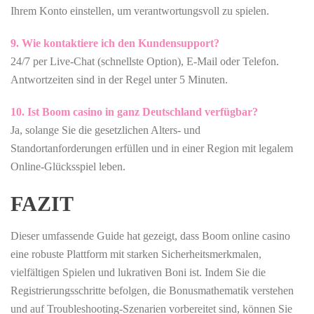
Ihrem Konto einstellen, um verantwortungsvoll zu spielen.
9. Wie kontaktiere ich den Kundensupport?
24/7 per Live-Chat (schnellste Option), E-Mail oder Telefon.
Antwortzeiten sind in der Regel unter 5 Minuten.
10. Ist Boom casino in ganz Deutschland verfügbar?
Ja, solange Sie die gesetzlichen Alters- und
Standortanforderungen erfüllen und in einer Region mit legalem
Online-Glücksspiel leben.
FAZIT
Dieser umfassende Guide hat gezeigt, dass Boom online casino
eine robuste Plattform mit starken Sicherheitsmerkmalen,
vielfältigen Spielen und lukrativen Boni ist. Indem Sie die
Registrierungsschritte befolgen, die Bonusmathematik verstehen
und auf Troubleshooting-Szenarien vorbereitet sind, können Sie