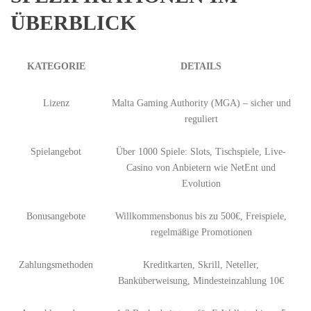
ÜBERBLICK
KATEGORIE
DETAILS
Lizenz
Malta Gaming Authority (MGA) – sicher und
reguliert
Spielangebot
Über 1000 Spiele: Slots, Tischspiele, Live-
Casino von Anbietern wie NetEnt und
Evolution
Bonusangebote
Willkommensbonus bis zu 500€, Freispiele,
regelmäßige Promotionen
Zahlungsmethoden
Kreditkarten, Skrill, Neteller,
Banküberweisung, Mindesteinzahlung 10€