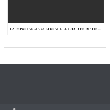
LA IMPORTANCIA CULTURAL DEL JUEGO EN DISTINTAS SOCIEDADES