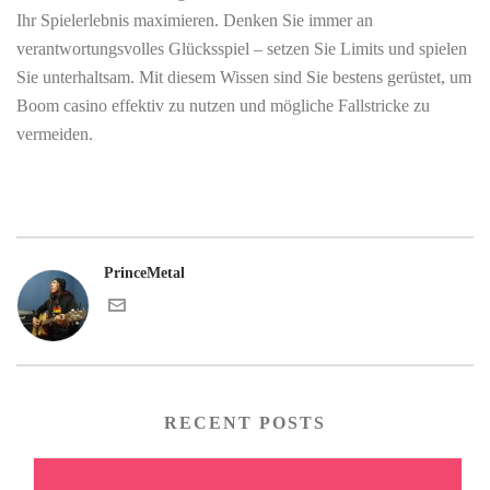
Ihr Spielerlebnis maximieren. Denken Sie immer an
verantwortungsvolles Glücksspiel – setzen Sie Limits und spielen
Sie unterhaltsam. Mit diesem Wissen sind Sie bestens gerüstet, um
Boom casino effektiv zu nutzen und mögliche Fallstricke zu
vermeiden.
PrinceMetal
RECENT POSTS