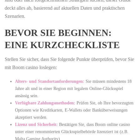
deckt alles ab, basierend auf aktuellen Daten und praktischen
Szenarien.
BEVOR SIE BEGINNEN:
EINE KURZCHECKLISTE
Stellen Sie sicher, dass Sie folgende Punkte überprüfen, bevor Sie
mit Boom casino loslegen:
Alters- und Standortanforderungen:
Sie müssen mindestens 18
Jahre alt und in einer Region mit legalem Online-Glücksspiel
ansässig sein.
Verfügbare Zahlungsmethoden:
Prüfen Sie, ob Ihre bevorzugten
Optionen wie Kreditkarten, E-Wallets oder Banküberweisungen
akzeptiert werden.
Lizenz und Sicherheit:
Bestätigen Sie, dass Boom online casino
unter einer renommierten Glücksspielbehörde lizenziert ist (z.B.
Malta Gaming Authority).