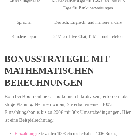
Auszahlungsdauer
1-3 Bankarbeitstage für E-Wallets, bis zu 5
Tage für Banküberweisungen
Sprachen
Deutsch, Englisch, und mehrere andere
Kundensupport
24/7 per Live-Chat, E-Mail und Telefon
BONUSSTRATEGIE MIT
MATHEMATISCHEN
BERECHNUNGEN
Boni bei Boom online casino können lukrativ sein, erfordern aber
kluge Planung. Nehmen wir an, Sie erhalten einen 100%
Einzahlungsbonus bis zu 200€ mit 30x Umsatzbedingungen. Hier
ist eine Beispielrechnung:
Einzahlung:
Sie zahlen 100€ ein und erhalten 100€ Bonus,