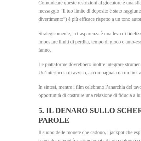
Comunicare queste restrizioni al giocatore è una sfid
messaggio “Il tuo limite di deposito è stato raggiun
divertimento”) è più efficace rispetto a un tono autor
Strategicamente, la trasparenza è una leva di fideliz
impostare limiti di perdita, tempo di gioco e auto‑es
fanno.
Le piattaforme dovrebbero inoltre integrare strument
Un’interfaccia di avviso, accompagnata da un link a 
In sintesi, mentre i film celebrano l’anarchia del ta
opportunità di costruire una relazione di fiducia a l
5. IL DENARO SULLO SCHER
PAROLE
Il suono delle monete che cadono, i jackpot che espl
scena del payout è accompagnata da una colonna sono