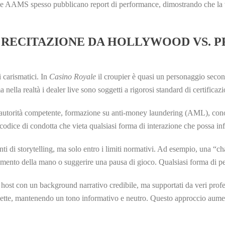
ine AAMS spesso pubblicano report di performance, dimostrando che la ve
: RECITAZIONE DA HOLLYWOOD VS. P
i carismatici. In
Casino Royale
il croupier è quasi un personaggio seco
nella realtà i dealer live sono soggetti a rigorosi standard di certificazi
all’autorità competente, formazione su anti‑money laundering (AML), cono
 codice di condotta che vieta qualsiasi forma di interazione che possa inf
di storytelling, ma solo entro i limiti normativi. Ad esempio, una “chat
ento della mano o suggerire una pausa di gioco. Qualsiasi forma di pe
o host con un background narrativo credibile, ma supportati da veri profe
oulette, mantenendo un tono informativo e neutro. Questo approccio aume