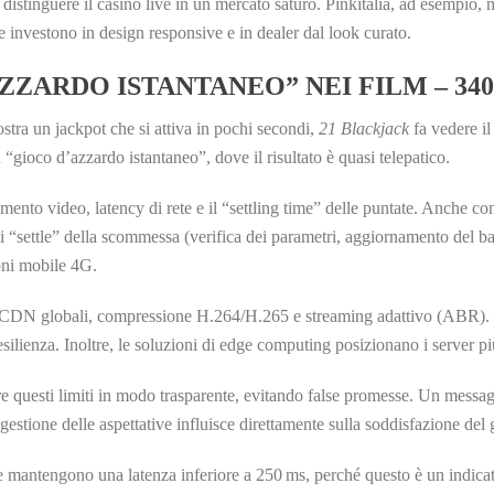
a distinguere il casinò live in un mercato saturo. Pinkitalia, ad esempio,
investono in design responsive e in dealer dal look curato.
AZZARDO ISTANTANEO” NEI FILM – 34
tra un jackpot che si attiva in pochi secondi,
21 Blackjack
fa vedere il
“gioco d’azzardo istantaneo”, dove il risultato è quasi telepatico.
amento video, latency di rete e il “settling time” delle puntate. Anche co
i “settle” della scommessa (verifica dei parametri, aggiornamento del ban
oni mobile 4G.
no CDN globali, compressione H.264/H.265 e streaming adattivo (ABR). U
silienza. Inoltre, le soluzioni di edge computing posizionano i server più 
 questi limiti in modo trasparente, evitando false promesse. Un messagg
estione delle aspettative influisce direttamente sulla soddisfazione del g
he mantengono una latenza inferiore a 250 ms, perché questo è un indicat