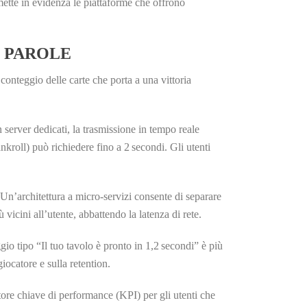
 mette in evidenza le piattaforme che offrono
0 PAROLE
 conteggio delle carte che porta a una vittoria
n server dedicati, la trasmissione in tempo reale
kroll) può richiedere fino a 2 secondi. Gli utenti
n’architettura a micro‑servizi consente di separare
vicini all’utente, abbattendo la latenza di rete.
io tipo “Il tuo tavolo è pronto in 1,2 secondi” è più
iocatore e sulla retention.
ore chiave di performance (KPI) per gli utenti che