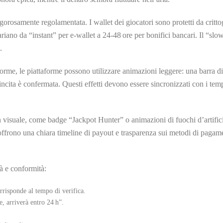
è rigorosamente regolamentata. I wallet dei giocatori sono protetti da cr
ariano da “instant” per e‑wallet a 24‑48 ore per bonifici bancari. Il “sl
.
norme, le piattaforme possono utilizzare animazioni leggere: una barra di
cita è confermata. Questi effetti devono essere sincronizzati con i temp
on visuale, come badge “Jackpot Hunter” o animazioni di fuochi d’artifi
e offrono una chiara timeline di payout e trasparenza sui metodi di pagam
tà e conformità:
orrisponde al tempo di verifica.
e, arriverà entro 24 h”.