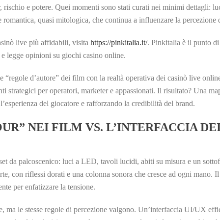
 rischio e potere. Quei momenti sono stati curati nei minimi dettagli: lu
ne romantica, quasi mitologica, che continua a influenzare la percezione
inò live più affidabili, visita
https://pinkitalia.it/
. Pinkitalia è il punto d
e legge opinioni su giochi casino online.
le “regole d’autore” dei film con la realtà operativa dei casinò live onli
i strategici per operatori, marketer e appassionati. Il risultato? Una map
’esperienza del giocatore e rafforzando la credibilità del brand.
UR” NEI FILM VS. L’INTERFACCIA DEI
set da palcoscenico: luci a LED, tavoli lucidi, abiti su misura e un sott
rte, con riflessi dorati e una colonna sonora che cresce ad ogni mano. Il
te per enfatizzare la tensione.
le, ma le stesse regole di percezione valgono. Un’interfaccia UI/UX ef