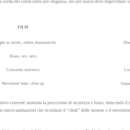
 scelta dei colori (nero per eleganza, oro per lusso) deve rispecchiare la
FILM
ight su tavolo, ombre drammatiche
Illu
Rosso, oro, nero
Crescendo sinfonico
Loo
Movimenti lenti, close‑up
Inqua
isivo coerente aumenta la percezione di sicurezza e lusso, riducendo il 
do micro‑animazioni che ricordano il “clink” delle monete o il moviment