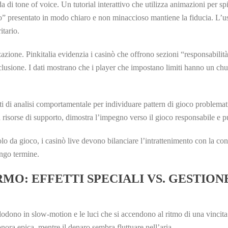
a di tone of voice. Un tutorial interattivo che utilizza animazioni per s
to” presentato in modo chiaro e non minaccioso mantiene la fiducia. L’u
itario.
zazione. Pinkitalia evidenzia i casinò che offrono sezioni “responsabilità
clusione. I dati mostrano che i player che impostano limiti hanno un chur
i di analisi comportamentale per individuare pattern di gioco problemati
risorse di supporto, dimostra l’impegno verso il gioco responsabile e pu
volo da gioco, i casinò live devono bilanciare l’intrattenimento con la co
ungo termine.
MO: EFFETTI SPECIALI VS. GESTIONE
odono in slow‑motion e le luci che si accendono al ritmo di una vincita 
ra epica, mentre il denaro sembra fluttuare nell’aria.