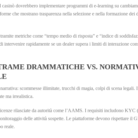
 I casinò dovrebbero implementare programmi di e‑learning su cambiamen
forme che mostrano trasparenza nella selezione e nella formazione dei de
r tramite metriche come “tempo medio di risposta” e “indice di soddisfa
intervenire rapidamente se un dealer supera i limiti di interazione conse
E TRAME DRAMMATICHE VS. NORMATI
LE
arrativa: scommesse illimitate, trucchi di magia, colpi di scena legali. 
te ma irrealistica.
 licenze rilasciate da autorità come l’AAMS. I requisiti includono KYC 
itoraggio delle attività sospette. Le piattaforme devono rispettare il G
o reale.