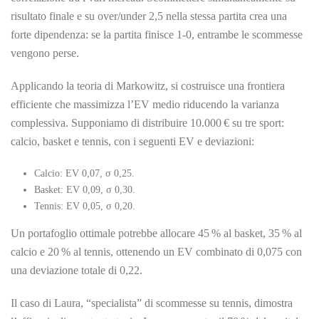
risultato finale e su over/under 2,5 nella stessa partita crea una
forte dipendenza: se la partita finisce 1‑0, entrambe le scommesse
vengono perse.
Applicando la teoria di Markowitz, si costruisce una frontiera
efficiente che massimizza l’EV medio riducendo la varianza
complessiva. Supponiamo di distribuire 10.000 € su tre sport:
calcio, basket e tennis, con i seguenti EV e deviazioni:
Calcio: EV 0,07, σ 0,25.
Basket: EV 0,09, σ 0,30.
Tennis: EV 0,05, σ 0,20.
Un portafoglio ottimale potrebbe allocare 45 % al basket, 35 % al
calcio e 20 % al tennis, ottenendo un EV combinato di 0,075 con
una deviazione totale di 0,22.
Il caso di Laura, “specialista” di scommesse su tennis, dimostra