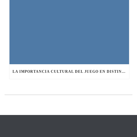
LA IMPORTANCIA CULTURAL DEL JUEGO EN DISTINTAS SOCIEDADES