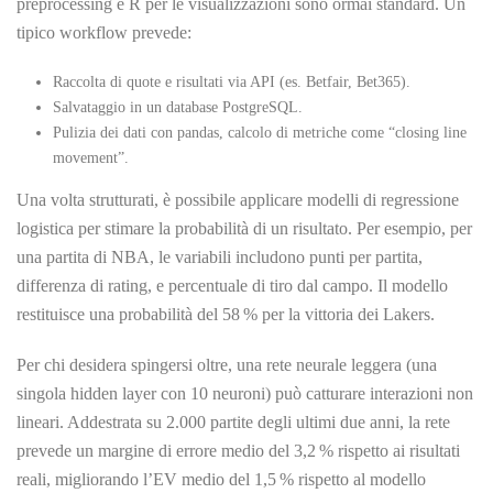
preprocessing e R per le visualizzazioni sono ormai standard. Un
tipico workflow prevede:
Raccolta di quote e risultati via API (es. Betfair, Bet365).
Salvataggio in un database PostgreSQL.
Pulizia dei dati con pandas, calcolo di metriche come “closing line
movement”.
Una volta strutturati, è possibile applicare modelli di regressione
logistica per stimare la probabilità di un risultato. Per esempio, per
una partita di NBA, le variabili includono punti per partita,
differenza di rating, e percentuale di tiro dal campo. Il modello
restituisce una probabilità del 58 % per la vittoria dei Lakers.
Per chi desidera spingersi oltre, una rete neurale leggera (una
singola hidden layer con 10 neuroni) può catturare interazioni non
lineari. Addestrata su 2.000 partite degli ultimi due anni, la rete
prevede un margine di errore medio del 3,2 % rispetto ai risultati
reali, migliorando l’EV medio del 1,5 % rispetto al modello