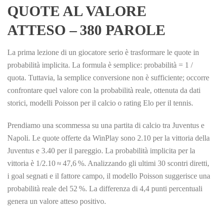
QUOTE AL VALORE
ATTESO – 380 PAROLE
La prima lezione di un giocatore serio è trasformare le quote in
probabilità implicita. La formula è semplice: probabilità = 1 /
quota. Tuttavia, la semplice conversione non è sufficiente; occorre
confrontare quel valore con la probabilità reale, ottenuta da dati
storici, modelli Poisson per il calcio o rating Elo per il tennis.
Prendiamo una scommessa su una partita di calcio tra Juventus e
Napoli. Le quote offerte da WinPlay sono 2.10 per la vittoria della
Juventus e 3.40 per il pareggio. La probabilità implicita per la
vittoria è 1/2.10 ≈ 47,6 %. Analizzando gli ultimi 30 scontri diretti,
i goal segnati e il fattore campo, il modello Poisson suggerisce una
probabilità reale del 52 %. La differenza di 4,4 punti percentuali
genera un valore atteso positivo.