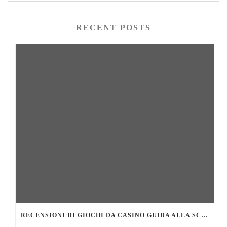
RECENT POSTS
RECENSIONI DI GIOCHI DA CASINO GUIDA ALLA SCELTA DEI MIGLIORI TITOLI DA PROVARE