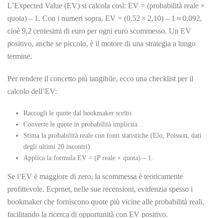
L’Expected Value (EV) si calcola così: EV = (probabilità reale ×
quota) – 1. Con i numeri sopra, EV = (0,52 × 2,10) – 1 ≈ 0,092,
cioè 9,2 centesimi di euro per ogni euro scommesso. Un EV
positivo, anche se piccolo, è il motore di una strategia a lungo
termine.
Per rendere il concetto più tangibile, ecco una checklist per il
calcolo dell’EV:
Raccogli le quote dal bookmaker scelto.
Converte le quote in probabilità implicita.
Stima la probabilità reale con fonti statistiche (Elo, Poisson, dati
degli ultimi 20 incontri).
Applica la formula EV = (P reale × quota) – 1.
Se l’EV è maggiore di zero, la scommessa è teoricamente
profittevole. Ecprnet, nelle sue recensioni, evidenzia spesso i
bookmaker che forniscono quote più vicine alle probabilità reali,
facilitando la ricerca di opportunità con EV positivo.