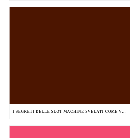
I SEGRETI DELLE SLOT MACHINE SVELATI COME VINCERE DI PIÙ AL CASINÒ