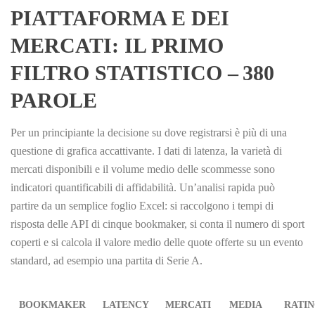
PIATTAFORMA E DEI
MERCATI: IL PRIMO
FILTRO STATISTICO – 380
PAROLE
Per un principiante la decisione su dove registrarsi è più di una
questione di grafica accattivante. I dati di latenza, la varietà di
mercati disponibili e il volume medio delle scommesse sono
indicatori quantificabili di affidabilità. Un’analisi rapida può
partire da un semplice foglio Excel: si raccolgono i tempi di
risposta delle API di cinque bookmaker, si conta il numero di sport
coperti e si calcola il valore medio delle quote offerte su un evento
standard, ad esempio una partita di Serie A.
BOOKMAKER
LATENCY
MERCATI
MEDIA
RATI