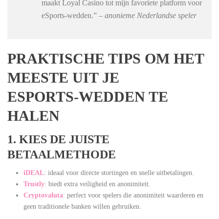
maakt Loyal Casino tot mijn favoriete platform voor
eSports‑wedden.” –
anonieme Nederlandse speler
PRAKTISCHE TIPS OM HET
MEESTE UIT JE
ESPORTS‑WEDDEN TE
HALEN
1. KIES DE JUISTE
BETAALMETHODE
iDEAL
: ideaal voor directe stortingen en snelle uitbetalingen.
Trustly
: biedt extra veiligheid en anonimiteit.
Cryptovaluta
: perfect voor spelers die anonimiteit waarderen en
geen traditionele banken willen gebruiken.