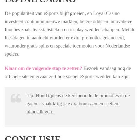
De populariteit van eSports blijft groeien, en Loyal Casino
investeert continu in nieuwe markten, betere odds en innovatieve
functies zoals live‑statistieken en in‑play weddenschappen. Met de
feestdagen in aantocht worden er extra promoties gelanceerd,
waaronder gratis spins en speciale toernooien voor Nederlandse
spelers.
Klaar om de volgende stap te zetten?
Bezoek vandaag nog de
officiële site en ervaar zelf hoe soepel eSports‑wedden kan zijn.
Tip: Houd tijdens de kerstperiode de promoties in de
gaten – vaak krijg je extra bonussen en snellere
uitbetalingen.
CONCLUSIE