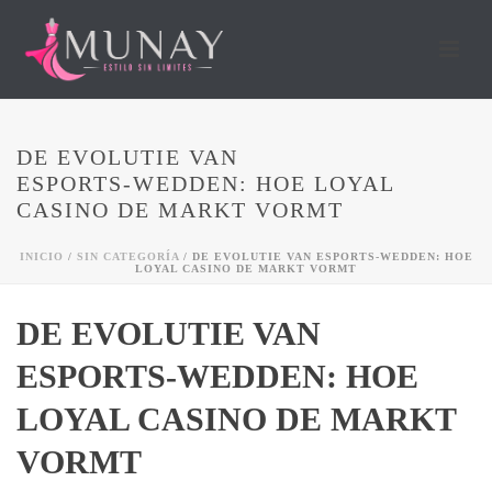
DE EVOLUTIE VAN
ESPORTS‑WEDDEN: HOE LOYAL
CASINO DE MARKT VORMT
INICIO
/
SIN CATEGORÍA
/ DE EVOLUTIE VAN ESPORTS‑WEDDEN: HOE
LOYAL CASINO DE MARKT VORMT
DE EVOLUTIE VAN
ESPORTS‑WEDDEN: HOE
LOYAL CASINO DE MARKT
VORMT