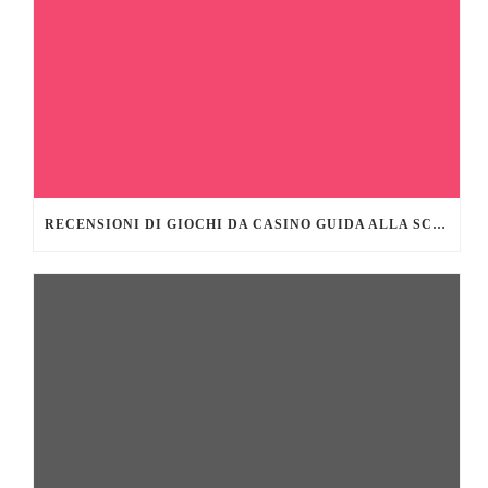
RECENSIONI DI GIOCHI DA CASINO GUIDA ALLA SCELTA DEI MIGLIORI TITOLI DA PROVARE