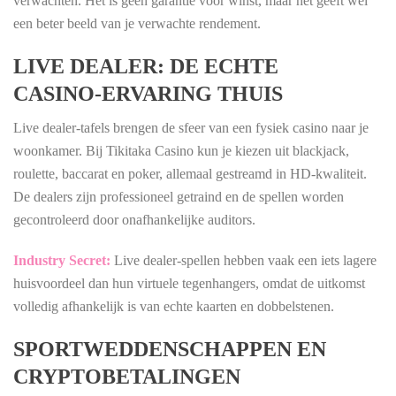
verwachten. Het is geen garantie voor winst, maar het geeft wel
een beter beeld van je verwachte rendement.
LIVE DEALER: DE ECHTE
CASINO‑ERVARING THUIS
Live dealer‑tafels brengen de sfeer van een fysiek casino naar je
woonkamer. Bij Tikitaka Casino kun je kiezen uit blackjack,
roulette, baccarat en poker, allemaal gestreamd in HD‑kwaliteit.
De dealers zijn professioneel getraind en de spellen worden
gecontroleerd door onafhankelijke auditors.
Industry Secret:
Live dealer‑spellen hebben vaak een iets lagere
huisvoordeel dan hun virtuele tegenhangers, omdat de uitkomst
volledig afhankelijk is van echte kaarten en dobbelstenen.
SPORTWEDDENSCHAPPEN EN
CRYPTOBETALINGEN