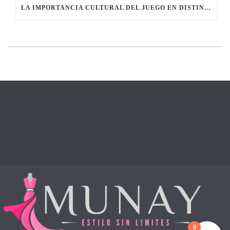
LA IMPORTANCIA CULTURAL DEL JUEGO EN DISTINTAS SOCIEDADES
0