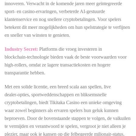
innoveren. Verwacht in de komende jaren meer geïntegreerde
sport‑ en casino‑ervaringen, verbeterde AI‑gestuurde
klantenservice en nog snellere cryptobetalingen. Voor spelers
betekent dit meer mogelijkheden om hun spelstrategie te verfijnen
en sneller van winsten te genieten.
Industry Secret:
Platforms die vroeg investeren in
blockchain‑technologie bieden vaak de beste voorwaarden voor
high‑rollers, omdat ze lagere transactiekosten en hogere
transparantie hebben.
Met een solide licentie, een breed scala aan spellen, live
dealer‑opties, sportweddenschappen en bliksemsnelle
cryptobetalingen, biedt Tikitaka Casino een unieke omgeving
waar zowel beginners als ervaren spelers hun geluk kunnen
beproeven. Door de bovenstaande stappen te volgen, de valkuilen
te vermijden en verantwoord te spelen, vergroot je niet alleen je
plezier, maar ook je kansen op die felbegeerde miljonair‑status.