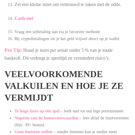
Zet een kleine inzet om vertrouwd te raken met de odds.
Cash‑out
Vraag een uitbetaling aan via je favoriete methode.
Bij cryptobetalingen zie je het geld vrijwel direct op je wallet.
Pro Tip:
Houd je inzet per sessie onder 5 % van je totale
bankroll. Dit verlengt je speeltijd en vermindert risico’s.
VEELVOORKOMENDE
VALKUILEN EN HOE JE ZE
VERMIJDT
Te hoge inzet op één spel
– leidt snel tot een lege portemonnee.
Negeren van de bonusvoorwaarden
– lees altijd de inzetvereisten
(bijv. 30× bonus).
Geen limieten stellen
– zonder limieten kun je sneller meer