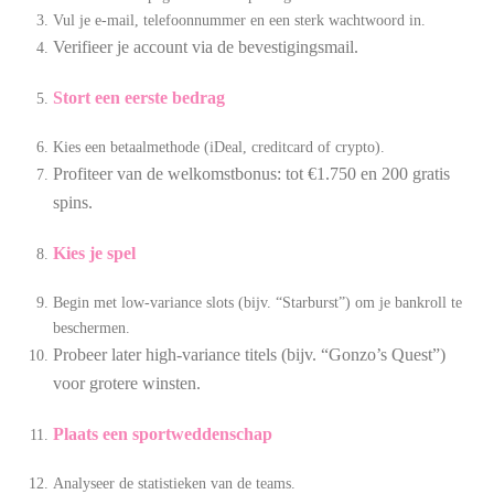
Vul je e‑mail, telefoonnummer en een sterk wachtwoord in.
Verifieer je account via de bevestigingsmail.
Stort een eerste bedrag
Kies een betaalmethode (iDeal, creditcard of crypto).
Profiteer van de welkomstbonus: tot €1.750 en 200 gratis
spins.
Kies je spel
Begin met low‑variance slots (bijv. “Starburst”) om je bankroll te
beschermen.
Probeer later high‑variance titels (bijv. “Gonzo’s Quest”)
voor grotere winsten.
Plaats een sportweddenschap
Analyseer de statistieken van de teams.