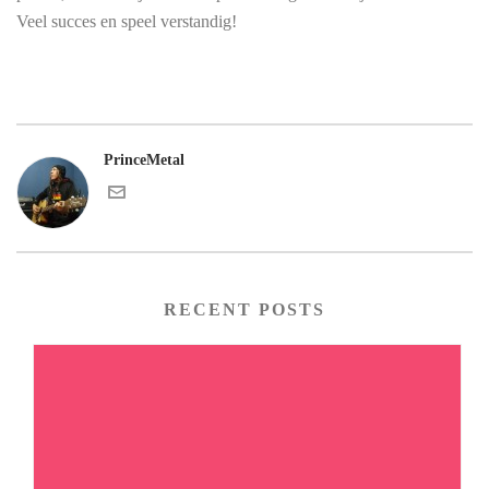
Veel succes en speel verstandig!
PrinceMetal
RECENT POSTS