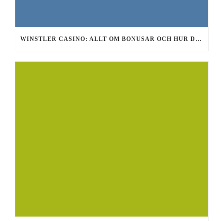
WINSTLER CASINO: ALLT OM BONUSAR OCH HUR DU FÅR GRATIS SPINS 2026