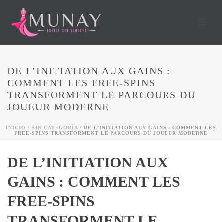
DE L’INITIATION AUX GAINS :
COMMENT LES FREE‑SPINS
TRANSFORMENT LE PARCOURS DU
JOUEUR MODERNE
INICIO
/
SIN CATEGORÍA
/ DE L’INITIATION AUX GAINS : COMMENT LES
FREE‑SPINS TRANSFORMENT LE PARCOURS DU JOUEUR MODERNE
DE L’INITIATION AUX
GAINS : COMMENT LES
FREE‑SPINS
TRANSFORMENT LE