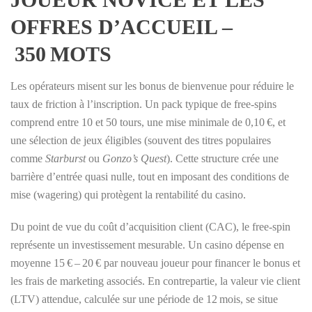
OFFRES D’ACCUEIL –
350 MOTS
Les opérateurs misent sur les bonus de bienvenue pour réduire le
taux de friction à l’inscription. Un pack typique de free‑spins
comprend entre 10 et 50 tours, une mise minimale de 0,10 €, et
une sélection de jeux éligibles (souvent des titres populaires
comme
Starburst
ou
Gonzo’s Quest
). Cette structure crée une
barrière d’entrée quasi nulle, tout en imposant des conditions de
mise (wagering) qui protègent la rentabilité du casino.
Du point de vue du coût d’acquisition client (CAC), le free‑spin
représente un investissement mesurable. Un casino dépense en
moyenne 15 € – 20 € par nouveau joueur pour financer le bonus et
les frais de marketing associés. En contrepartie, la valeur vie client
(LTV) attendue, calculée sur une période de 12 mois, se situe