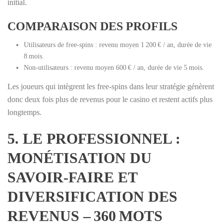
initial.
COMPARAISON DES PROFILS
Utilisateurs de free‑spins : revenu moyen 1 200 € / an, durée de vie
8 mois.
Non‑utilisateurs : revenu moyen 600 € / an, durée de vie 5 mois.
Les joueurs qui intègrent les free‑spins dans leur stratégie génèrent
donc deux fois plus de revenus pour le casino et restent actifs plus
longtemps.
5. LE PROFESSIONNEL :
MONÉTISATION DU
SAVOIR‑FAIRE ET
DIVERSIFICATION DES
REVENUS – 360 MOTS