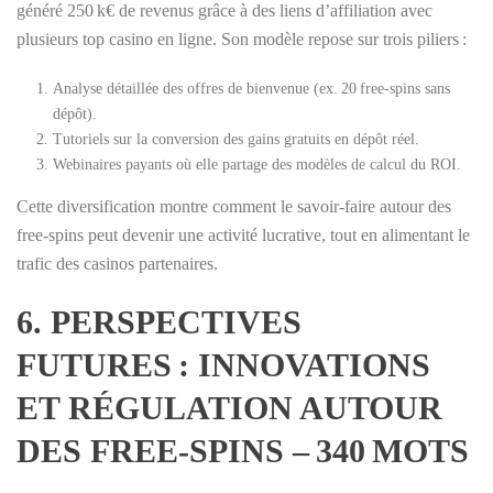
généré 250 k€ de revenus grâce à des liens d’affiliation avec
plusieurs top casino en ligne. Son modèle repose sur trois piliers :
Analyse détaillée des offres de bienvenue (ex. 20 free‑spins sans
dépôt).
Tutoriels sur la conversion des gains gratuits en dépôt réel.
Webinaires payants où elle partage des modèles de calcul du ROI.
Cette diversification montre comment le savoir‑faire autour des
free‑spins peut devenir une activité lucrative, tout en alimentant le
trafic des casinos partenaires.
6. PERSPECTIVES
FUTURES : INNOVATIONS
ET RÉGULATION AUTOUR
DES FREE‑SPINS – 340 MOTS