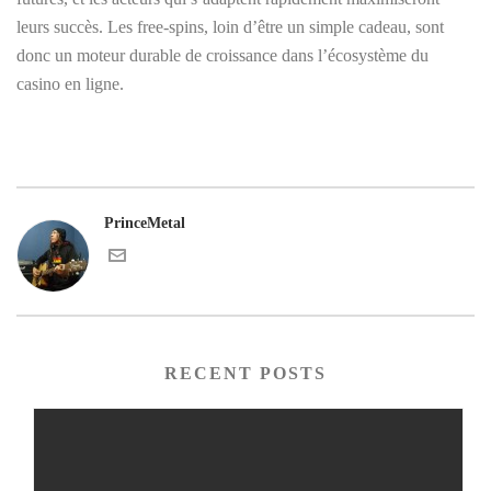
leurs succès. Les free‑spins, loin d’être un simple cadeau, sont
donc un moteur durable de croissance dans l’écosystème du
casino en ligne.
PrinceMetal
RECENT POSTS