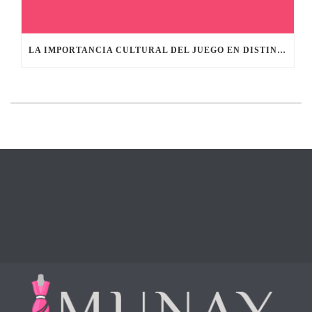
LA IMPORTANCIA CULTURAL DEL JUEGO EN DISTINTAS SOCIEDADES