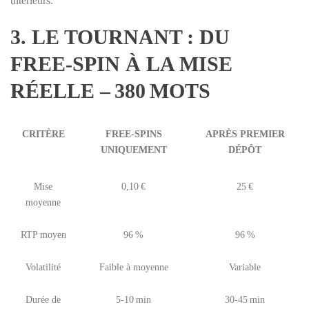
ultérieurs.
3. LE TOURNANT : DU
FREE‑SPIN À LA MISE
RÉELLE – 380 MOTS
CRITÈRE
FREE‑SPINS
APRÈS PREMIER
UNIQUEMENT
DÉPÔT
Mise
0,10 €
25 €
moyenne
RTP moyen
96 %
96 %
Volatilité
Faible à moyenne
Variable
Durée de
5‑10 min
30‑45 min