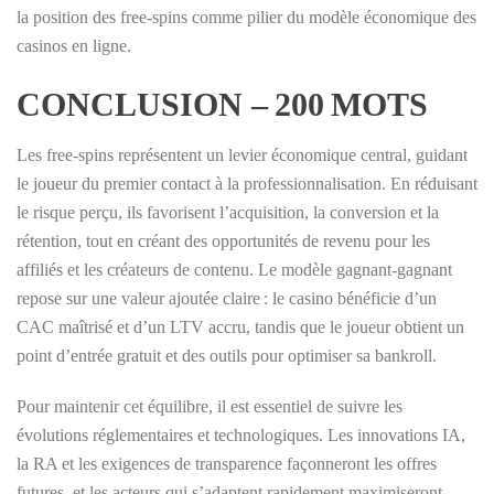
la position des free‑spins comme pilier du modèle économique des
casinos en ligne.
CONCLUSION – 200 MOTS
Les free‑spins représentent un levier économique central, guidant
le joueur du premier contact à la professionnalisation. En réduisant
le risque perçu, ils favorisent l’acquisition, la conversion et la
rétention, tout en créant des opportunités de revenu pour les
affiliés et les créateurs de contenu. Le modèle gagnant‑gagnant
repose sur une valeur ajoutée claire : le casino bénéficie d’un
CAC maîtrisé et d’un LTV accru, tandis que le joueur obtient un
point d’entrée gratuit et des outils pour optimiser sa bankroll.
Pour maintenir cet équilibre, il est essentiel de suivre les
évolutions réglementaires et technologiques. Les innovations IA,
la RA et les exigences de transparence façonneront les offres
futures, et les acteurs qui s’adaptent rapidement maximiseront