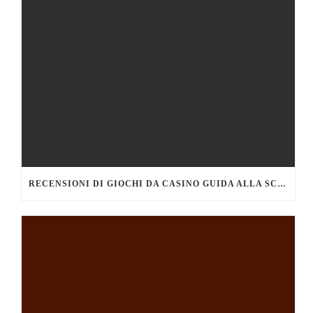
RECENSIONI DI GIOCHI DA CASINO GUIDA ALLA SCELTA DEI MIGLIORI TITOLI DA PROVARE