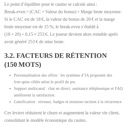
Le point d’équilibre pour le casino se calcule ainsi :
Break‑even = (CAC + Valeur du bonus) ÷ Marge brute moyenne.
Si le CAC est de 18 €, la valeur du bonus de 20 € et la marge
brute moyenne est de 15 %, le break‑even s’établit à
(18 + 20) ÷ 0,15 ≈ 253 €. Le joueur devient alors rentable après
avoir généré 253 € de mise brute.
3.2. FACTEURS DE RÉTENTION
(150 MOTS)
Personnalisation des offres : les systèmes d’IA proposent des
free‑spins ciblés selon le profil de jeu.
Support multicanal : chat en direct, assistance téléphonique et FAQ
améliorent la satisfaction.
Gamification : niveaux, badges et missions incitent à la récurrence.
Ces leviers réduisent le churn et augmentent la valeur vie client,
consolidant le modèle économique du casino.