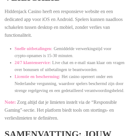
Hiddenjack Casino heeft een responsieve website en een
dedicated app voor iOS en Android. Spelers kunnen naadloos
schakelen tussen desktop en mobiel, zonder verlies van
functionaliteit.
Snelle uitbetalingen:
Gemiddelde verwerkingstijd voor
crypto‑opnames is 15‑30 minuten.
24/7 klantenservice:
Live chat en e‑mail staan klaar om vragen
over bonussen of uitbetalingen te beantwoorden.
Licentie en bescherming:
Het casino opereert onder een
Nederlandse vergunning, waardoor spelers beschermd zijn door
strenge regelgeving en een gedetailleerd verantwoordingsbeleid.
Note:
Zorg altijd dat je limieten instelt via de “Responsible
Gaming”‑sectie. Het platform biedt tools om stortings‑ en
verlieslimieten te definiëren.
SAMENVATTING: JOUW