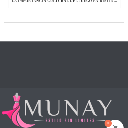
LA IMPORTANCIA CULTURAL DEL JUEGO EN DISTINTAS SOCIEDADES
0