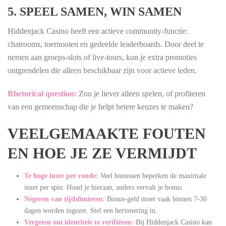
5. SPEEL SAMEN, WIN SAMEN
Hiddenjack Casino heeft een actieve community‑functie:
chatrooms, toernooien en gedeelde leaderboards. Door deel te
nemen aan groeps‑slots of live‑tours, kun je extra promoties
ontgrendelen die alleen beschikbaar zijn voor actieve leden.
Rhetorical question:
Zou je liever alleen spelen, of profiteren
van een gemeenschap die je helpt betere keuzes te maken?
VEELGEMAAKTE FOUTEN
EN HOE JE ZE VERMIJDT
Te hoge inzet per ronde:
Veel bonussen beperken de maximale
inzet per spin. Houd je hieraan, anders vervalt je bonus.
Negeren van tijdslimieten:
Bonus‑geld moet vaak binnen 7‑30
dagen worden ingezet. Stel een herinnering in.
Vergeten om identiteit te verifiëren:
Bij Hiddenjack Casino kan