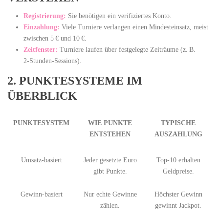
Registrierung:
Sie benötigen ein verifiziertes Konto.
Einzahlung:
Viele Turniere verlangen einen Mindesteinsatz, meist
zwischen 5 € und 10 €.
Zeitfenster:
Turniere laufen über festgelegte Zeiträume (z. B.
2‑Stunden‑Sessions).
2. PUNKTESYSTEME IM
ÜBERBLICK
PUNKTESYSTEM
WIE PUNKTE
TYPISCHE
ENTSTEHEN
AUSZAHLUNG
Umsatz‑basiert
Jeder gesetzte Euro
Top‑10 erhalten
gibt Punkte.
Geldpreise.
Gewinn‑basiert
Nur echte Gewinne
Höchster Gewinn
zählen.
gewinnt Jackpot.