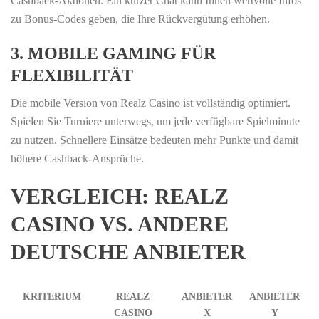
Cashback‑Aktionen. Ein kurzer Chat kann Ihnen wertvolle Infos
zu Bonus‑Codes geben, die Ihre Rückvergütung erhöhen.
3. MOBILE GAMING FÜR
FLEXIBILITÄT
Die mobile Version von Realz Casino ist vollständig optimiert.
Spielen Sie Turniere unterwegs, um jede verfügbare Spielminute
zu nutzen. Schnellere Einsätze bedeuten mehr Punkte und damit
höhere Cashback‑Ansprüche.
VERGLEICH: REALZ
CASINO VS. ANDERE
DEUTSCHE ANBIETER
KRITERIUM
REALZ
ANBIETER
ANBIETER
CASINO
X
Y