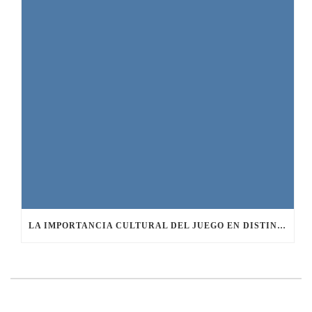
LA IMPORTANCIA CULTURAL DEL JUEGO EN DISTINTAS SOCIEDADES