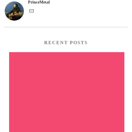
PrinceMetal
RECENT POSTS