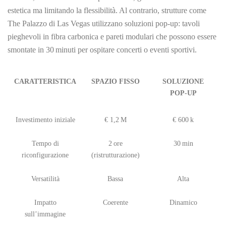
estetica ma limitando la flessibilità. Al contrario, strutture come
The Palazzo di Las Vegas utilizzano soluzioni pop‑up: tavoli
pieghevoli in fibra carbonica e pareti modulari che possono essere
smontate in 30 minuti per ospitare concerti o eventi sportivi.
CARATTERISTICA
SPAZIO FISSO
SOLUZIONE
POP‑UP
Investimento iniziale
€ 1,2 M
€ 600 k
Tempo di
2 ore
30 min
riconfigurazione
(ristrutturazione)
Versatilità
Bassa
Alta
Impatto
Coerente
Dinamico
sull’immagine