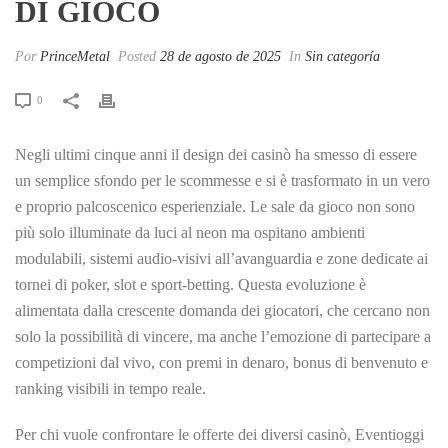
DI GIOCO
Por
PrinceMetal
Posted
28 de agosto de 2025
In
Sin categoría
0
Negli ultimi cinque anni il design dei casinò ha smesso di essere
un semplice sfondo per le scommesse e si è trasformato in un vero
e proprio palcoscenico esperienziale. Le sale da gioco non sono
più solo illuminate da luci al neon ma ospitano ambienti
modulabili, sistemi audio‑visivi all’avanguardia e zone dedicate ai
tornei di poker, slot e sport‑betting. Questa evoluzione è
alimentata dalla crescente domanda dei giocatori, che cercano non
solo la possibilità di vincere, ma anche l’emozione di partecipare a
competizioni dal vivo, con premi in denaro, bonus di benvenuto e
ranking visibili in tempo reale.
Per chi vuole confrontare le offerte dei diversi casinò, Eventioggi