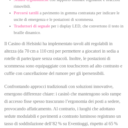
rimovibili.
Percorsi tattili
a pavimento in gomma contrastata per indicare le
uscite di emergenza e le postazioni di scommessa.
Traduttori di segnale
per i display LED, che convertono il testo in
braille dinamico.
Il Casino di Helsinki ha implementato tavoli alti regolabili in
altezza (da 70 cm a 110 cm) per permettere a giocatori in sedia a
rotelle di partecipare senza ostacoli. Inoltre, le postazioni di
scommessa sono equipaggiate con touchscreen ad alto contrasto e
cuffie con cancellazione del rumore per gli ipersensibili.
Confrontando approcci tradizionali con soluzioni innovative,
emergono differenze chiare: i casinò che mantengono solo rampe
di accesso fisse spesso trascurano l’ergonomia dei posti a sedere,
provocando affaticamento. Al contrario, i luoghi che adottano
sedute modulabili e pavimenti a contrasto luminoso registrano un
tasso di soddisfazione dell’82 % su Eventioggi, rispetto al 65 %