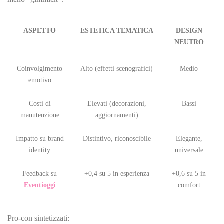
ASPETTO
ESTETICA TEMATICA
DESIGN
NEUTRO
Coinvolgimento
Alto (effetti scenografici)
Medio
emotivo
Costi di
Elevati (decorazioni,
Bassi
manutenzione
aggiornamenti)
Impatto su brand
Distintivo, riconoscibile
Elegante,
identity
universale
Feedback su
+0,4 su 5 in esperienza
+0,6 su 5 in
Eventioggi
comfort
Pro‑con sintetizzati: