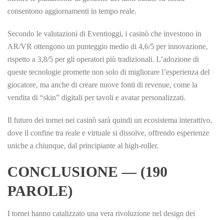
consentono aggiornamenti in tempo reale.
Secondo le valutazioni di Eventioggi, i casinò che investono in
AR/VR ottengono un punteggio medio di 4,6/5 per innovazione,
rispetto a 3,8/5 per gli operatori più tradizionali. L’adozione di
queste tecnologie promette non solo di migliorare l’esperienza del
giocatore, ma anche di creare nuove fonti di revenue, come la
vendita di “skin” digitali per tavoli e avatar personalizzati.
Il futuro dei tornei nei casinò sarà quindi un ecosistema interattivo,
dove il confine tra reale e virtuale si dissolve, offrendo esperienze
uniche a chiunque, dal principiante al high‑roller.
CONCLUSIONE — (190
PAROLE)
I tornei hanno catalizzato una vera rivoluzione nel design dei