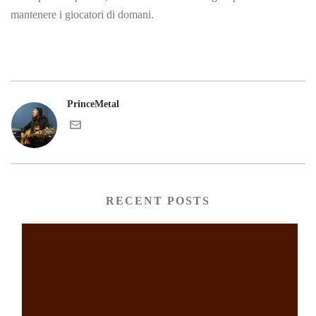
mantenere i giocatori di domani.
PrinceMetal
RECENT POSTS