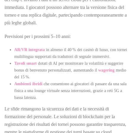
immediata. I giocatori possono alternare tra la versione fisica del
torneo e una replica digitale, partecipando contemporaneamente a
più leghe globali.
Previsioni per i prossimi 5–10 anni:
AR/VR integrata
in almeno il 40 % dei casinò di lusso, con tornei
multilingua supportati da traduttori di segnale immersivi.
Tavoli smart
dotati di AI per monitorare la volatilità e suggerire
bonus di benvenuto personalizzati, aumentando il
wagering
medio
del 15 %.
Ambienti ibridi
che consentono ai giocatori di passare da una sala
fisica a una lounge virtuale senza interruzioni, grazie a reti 5G a
bassa latenza.
Le sfide rimangono la sicurezza dei dati e la necessità di
formazione del personale. Le soluzioni di blockchain per la
registrazione dei risultati dei tornei possono garantire trasparenza,
mentre le piattaforme di gestione dei turni basate su cloud