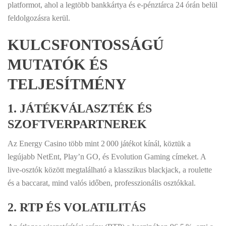
platformot, ahol a legtöbb bankkártya és e‑pénztárca 24 órán belül
feldolgozásra kerül.
KULCSFONTOSSÁGÚ
MUTATÓK ÉS
TELJESÍTMÉNY
1. JÁTÉKVÁLASZTÉK ÉS
SZOFTVERPARTNEREK
Az Energy Casino több mint 2 000 játékot kínál, köztük a
legújabb NetEnt, Play’n GO, és Evolution Gaming címeket. A
live‑osztók között megtalálható a klasszikus blackjack, a roulette
és a baccarat, mind valós időben, professzionális osztókkal.
2. RTP ÉS VOLATILITÁS