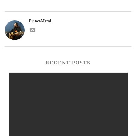
PrinceMetal
RECENT POSTS