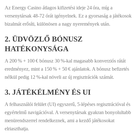
Az Energy Casino átlagos kifizetési ideje 24 óra, míg a
versenytársak 48‑72 órát igényelnek. Ez a gyorsaság a játékosok
bizalmát erősíti, különösen a nagy nyeremények után.
2. ÜDVÖZLŐ BÓNUSZ
HATÉKONYSÁGA
A 200 % + 100 € bónusz 30 %‑kal magasabb konverziós rátát
eredményez, mint a 150 % + 50 € ajánlatok. A bónusz befizetés
nélkül pedig 12 %‑kal növeli az új regisztrációk számát.
3. JÁTÉKÉLMÉNY ÉS UI
A felhasználói felület (UI) egyszerű, 5‑lépéses regisztrációval és
egyértelmű navigációval. A versenytársak gyakran bonyolultabb
menürendszerrel rendelkeznek, ami a kezdő játékosokat
elriaszthatja.