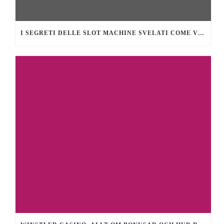
I SEGRETI DELLE SLOT MACHINE SVELATI COME VINCERE DI PIÙ AL CASINÒ