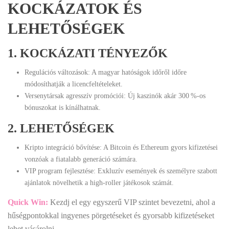
KOCKÁZATOK ÉS
LEHETŐSÉGEK
1. KOCKÁZATI TÉNYEZŐK
Regulációs változások: A magyar hatóságok időről időre
módosíthatják a licencfeltételeket.
Versenytársak agresszív promóciói: Új kaszinók akár 300 %‑os
bónuszokat is kínálhatnak.
2. LEHETŐSÉGEK
Kripto integráció bővítése: A Bitcoin és Ethereum gyors kifizetései
vonzóak a fiatalabb generáció számára.
VIP program fejlesztése: Exkluzív események és személyre szabott
ajánlatok növelhetik a high‑roller játékosok számát.
Quick Win:
Kezdj el egy egyszerű VIP szintet bevezetni, ahol a
hűségpontokkal ingyenes pörgetéseket és gyorsabb kifizetéseket
lehet vásárolni.