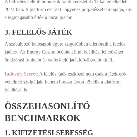
A befizetés nélküli bónuszok iránti kereslet 35 %‑kal emelkedett
2023‑ban. A platform ezt 50 € ingyenes pörgetéssel támogatja, ami
a legmagasabb érték a hazai piacon.
3. FELELŐS JÁTÉK
A szabályozó hatóságok egyre szigorúbban ellenőrzik a felelős
játékot. Az Energy Casino beépített limit beállítási lehetőséget,
önkizárási funkciót és valós idejű játékidő-figyelőt kínál.
Industry Secret:
A felelős játék eszközei nem csak a játékosok
védelmét szolgálják, hanem hosszú távon növelik a platform
lojalitását is.
ÖSSZEHASONLÍTÓ
BENCHMARKOK
1. KIFIZETÉSI SEBESSÉG