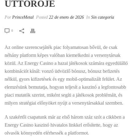
ÚTTÖRŐJE
Por
PrinceMetal
Posted
22 de enero de 2026
In
Sin categoría
0
Az online szerencsejáték piac folyamatosan bővül, de csak
néhány platform képes valóban kiemelkedni a versenytársak
közül. Az Energy Casino a hazai játékosok számára egyedülálló
kombinációt kínál: vonzó üdvözlő bónusz, bónusz befizetés
nélkül, gyors kifizetések és egy mobil‑optimalizált felület. Az
elemzésünk bemutatja, hogyan teljesít a kaszinó a legfontosabb
piaci mutatók szerint, miként segíti a játékosok problémáit, és
milyen stratégiai előnyöket nyújt a versenytársakkal szemben.
A szakértői csapatunk már az első három száz szót a cikkben a
Energy Casino kaszinó hivatalos linkkel erősítette, hogy az
olvasók könnyedén elérhessék a platformot.