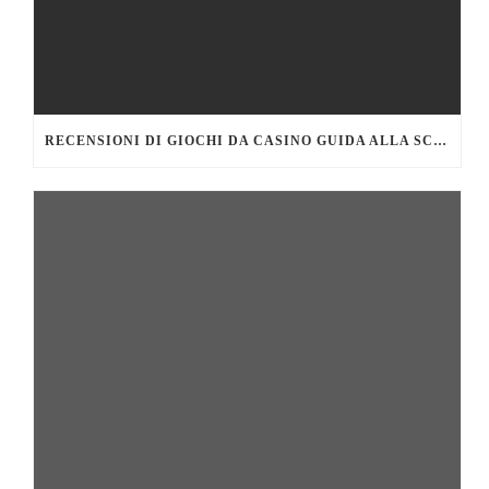
RECENSIONI DI GIOCHI DA CASINO GUIDA ALLA SCELTA DEI MIGLIORI TITOLI DA PROVARE