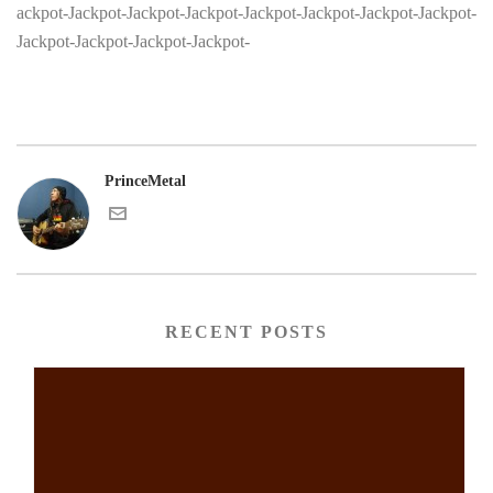
ackpot‑Jackpot‑Jackpot‑Jackpot‑Jackpot‑Jackpot‑Jackpot‑Jackpot‑
Jackpot‑Jackpot‑Jackpot‑Jackpot‑
PrinceMetal
RECENT POSTS