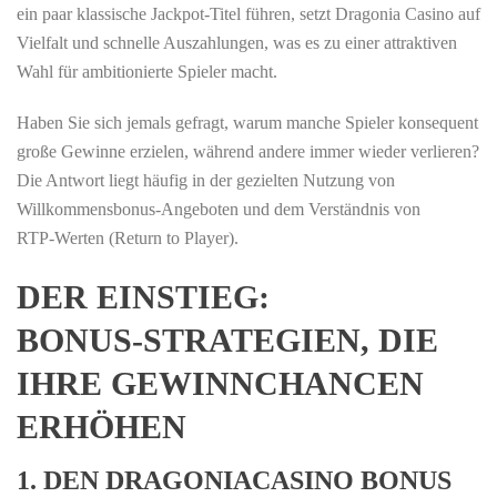
ein paar klassische Jackpot‑Titel führen, setzt Dragonia Casino auf
Vielfalt und schnelle Auszahlungen, was es zu einer attraktiven
Wahl für ambitionierte Spieler macht.
Haben Sie sich jemals gefragt, warum manche Spieler konsequent
große Gewinne erzielen, während andere immer wieder verlieren?
Die Antwort liegt häufig in der gezielten Nutzung von
Willkommensbonus‑Angeboten und dem Verständnis von
RTP‑Werten (Return to Player).
DER EINSTIEG:
BONUS‑STRATEGIEN, DIE
IHRE GEWINNCHANCEN
ERHÖHEN
1. DEN DRAGONIACASINO BONUS