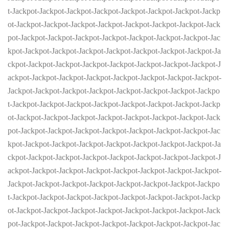
t‑Jackpot‑Jackpot‑Jackpot‑Jackpot‑Jackpot‑Jackpot‑Jackpot‑Jackp
ot‑Jackpot‑Jackpot‑Jackpot‑Jackpot‑Jackpot‑Jackpot‑Jackpot‑Jack
pot‑Jackpot‑Jackpot‑Jackpot‑Jackpot‑Jackpot‑Jackpot‑Jackpot‑Jac
kpot‑Jackpot‑Jackpot‑Jackpot‑Jackpot‑Jackpot‑Jackpot‑Jackpot‑Ja
ckpot‑Jackpot‑Jackpot‑Jackpot‑Jackpot‑Jackpot‑Jackpot‑Jackpot‑J
ackpot‑Jackpot‑Jackpot‑Jackpot‑Jackpot‑Jackpot‑Jackpot‑Jackpot‑
Jackpot‑Jackpot‑Jackpot‑Jackpot‑Jackpot‑Jackpot‑Jackpot‑Jackpo
t‑Jackpot‑Jackpot‑Jackpot‑Jackpot‑Jackpot‑Jackpot‑Jackpot‑Jackp
ot‑Jackpot‑Jackpot‑Jackpot‑Jackpot‑Jackpot‑Jackpot‑Jackpot‑Jack
pot‑Jackpot‑Jackpot‑Jackpot‑Jackpot‑Jackpot‑Jackpot‑Jackpot‑Jac
kpot‑Jackpot‑Jackpot‑Jackpot‑Jackpot‑Jackpot‑Jackpot‑Jackpot‑Ja
ckpot‑Jackpot‑Jackpot‑Jackpot‑Jackpot‑Jackpot‑Jackpot‑Jackpot‑J
ackpot‑Jackpot‑Jackpot‑Jackpot‑Jackpot‑Jackpot‑Jackpot‑Jackpot‑
Jackpot‑Jackpot‑Jackpot‑Jackpot‑Jackpot‑Jackpot‑Jackpot‑Jackpo
t‑Jackpot‑Jackpot‑Jackpot‑Jackpot‑Jackpot‑Jackpot‑Jackpot‑Jackp
ot‑Jackpot‑Jackpot‑Jackpot‑Jackpot‑Jackpot‑Jackpot‑Jackpot‑Jack
pot‑Jackpot‑Jackpot‑Jackpot‑Jackpot‑Jackpot‑Jackpot‑Jackpot‑Jac