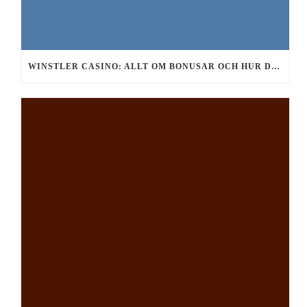
WINSTLER CASINO: ALLT OM BONUSAR OCH HUR DU FÅR GRATIS SPINS 2026