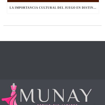
LA IMPORTANCIA CULTURAL DEL JUEGO EN DISTINTAS SOCIEDADES