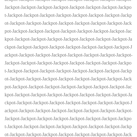
Jackpot‑Jackpot‑Jackpot‑Jackpot‑Jackpot‑Jackpot‑Jackpot‑Jackpo
t‑Jackpot‑Jackpot‑Jackpot‑Jackpot‑Jackpot‑Jackpot‑Jackpot‑Jackp
ot‑Jackpot‑Jackpot‑Jackpot‑Jackpot‑Jackpot‑Jackpot‑Jackpot‑Jack
pot‑Jackpot‑Jackpot‑Jackpot‑Jackpot‑Jackpot‑Jackpot‑Jackpot‑Jac
kpot‑Jackpot‑Jackpot‑Jackpot‑Jackpot‑Jackpot‑Jackpot‑Jackpot‑Ja
ckpot‑Jackpot‑Jackpot‑Jackpot‑Jackpot‑Jackpot‑Jackpot‑Jackpot‑J
ackpot‑Jackpot‑Jackpot‑Jackpot‑Jackpot‑Jackpot‑Jackpot‑Jackpot‑
Jackpot‑Jackpot‑Jackpot‑Jackpot‑Jackpot‑Jackpot‑Jackpot‑Jackpo
t‑Jackpot‑Jackpot‑Jackpot‑Jackpot‑Jackpot‑Jackpot‑Jackpot‑Jackp
ot‑Jackpot‑Jackpot‑Jackpot‑Jackpot‑Jackpot‑Jackpot‑Jackpot‑Jack
pot‑Jackpot‑Jackpot‑Jackpot‑Jackpot‑Jackpot‑Jackpot‑Jackpot‑Jac
kpot‑Jackpot‑Jackpot‑Jackpot‑Jackpot‑Jackpot‑Jackpot‑Jackpot‑Ja
ckpot‑Jackpot‑Jackpot‑Jackpot‑Jackpot‑Jackpot‑Jackpot‑Jackpot‑J
ackpot‑Jackpot‑Jackpot‑Jackpot‑Jackpot‑Jackpot‑Jackpot‑Jackpot‑
Jackpot‑Jackpot‑Jackpot‑Jackpot‑Jackpot‑Jackpot‑Jackpot‑Jackpo
t‑Jackpot‑Jackpot‑Jackpot‑Jackpot‑Jackpot‑Jackpot‑Jackpot‑Jackp
ot‑Jackpot‑Jackpot‑Jackpot‑Jackpot‑Jackpot‑Jackpot‑Jackpot‑Jack