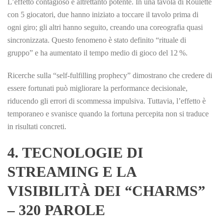
L’effetto contagioso è altrettanto potente. In una tavola di Roulette
con 5 giocatori, due hanno iniziato a toccare il tavolo prima di
ogni giro; gli altri hanno seguito, creando una coreografia quasi
sincronizzata. Questo fenomeno è stato definito “rituale di
gruppo” e ha aumentato il tempo medio di gioco del 12 %.
Ricerche sulla “self‑fulfilling prophecy” dimostrano che credere di
essere fortunati può migliorare la performance decisionale,
riducendo gli errori di scommessa impulsiva. Tuttavia, l’effetto è
temporaneo e svanisce quando la fortuna percepita non si traduce
in risultati concreti.
4. TECNOLOGIE DI
STREAMING E LA
VISIBILITÀ DEI “CHARMS”
– 320 PAROLE