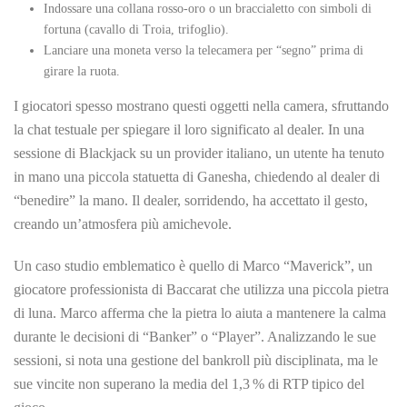
Indossare una collana rosso‑oro o un braccialetto con simboli di
fortuna (cavallo di Troia, trifoglio).
Lanciare una moneta verso la telecamera per “segno” prima di
girare la ruota.
I giocatori spesso mostrano questi oggetti nella camera, sfruttando
la chat testuale per spiegare il loro significato al dealer. In una
sessione di Blackjack su un provider italiano, un utente ha tenuto
in mano una piccola statuetta di Ganesha, chiedendo al dealer di
“benedire” la mano. Il dealer, sorridendo, ha accettato il gesto,
creando un’atmosfera più amichevole.
Un caso studio emblematico è quello di Marco “Maverick”, un
giocatore professionista di Baccarat che utilizza una piccola pietra
di luna. Marco afferma che la pietra lo aiuta a mantenere la calma
durante le decisioni di “Banker” o “Player”. Analizzando le sue
sessioni, si nota una gestione del bankroll più disciplinata, ma le
sue vincite non superano la media del 1,3 % di RTP tipico del