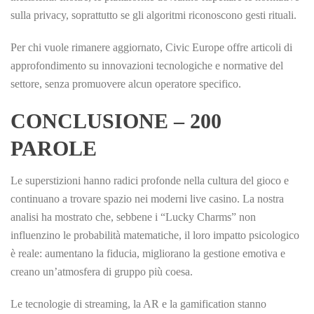
sulla privacy, soprattutto se gli algoritmi riconoscono gesti rituali.
Per chi vuole rimanere aggiornato, Civic Europe offre articoli di
approfondimento su innovazioni tecnologiche e normative del
settore, senza promuovere alcun operatore specifico.
CONCLUSIONE – 200
PAROLE
Le superstizioni hanno radici profonde nella cultura del gioco e
continuano a trovare spazio nei moderni live casino. La nostra
analisi ha mostrato che, sebbene i “Lucky Charms” non
influenzino le probabilità matematiche, il loro impatto psicologico
è reale: aumentano la fiducia, migliorano la gestione emotiva e
creano un’atmosfera di gruppo più coesa.
Le tecnologie di streaming, la AR e la gamification stanno