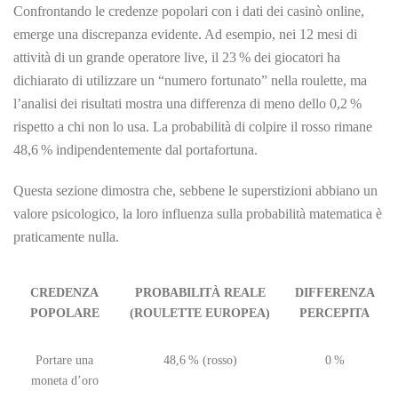
Confrontando le credenze popolari con i dati dei casinò online,
emerge una discrepanza evidente. Ad esempio, nei 12 mesi di
attività di un grande operatore live, il 23 % dei giocatori ha
dichiarato di utilizzare un “numero fortunato” nella roulette, ma
l’analisi dei risultati mostra una differenza di meno dello 0,2 %
rispetto a chi non lo usa. La probabilità di colpire il rosso rimane
48,6 % indipendentemente dal portafortuna.
Questa sezione dimostra che, sebbene le superstizioni abbiano un
valore psicologico, la loro influenza sulla probabilità matematica è
praticamente nulla.
CREDENZA
PROBABILITÀ REALE
DIFFERENZA
POPOLARE
(ROULETTE EUROPEA)
PERCEPITA
Portare una
48,6 % (rosso)
0 %
moneta d’oro