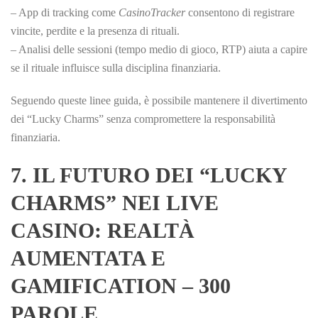
– App di tracking come
CasinoTracker
consentono di registrare
vincite, perdite e la presenza di rituali.
– Analisi delle sessioni (tempo medio di gioco, RTP) aiuta a capire
se il rituale influisce sulla disciplina finanziaria.
Seguendo queste linee guida, è possibile mantenere il divertimento
dei “Lucky Charms” senza compromettere la responsabilità
finanziaria.
7. IL FUTURO DEI “LUCKY
CHARMS” NEI LIVE
CASINO: REALTÀ
AUMENTATA E
GAMIFICATION – 300
PAROLE