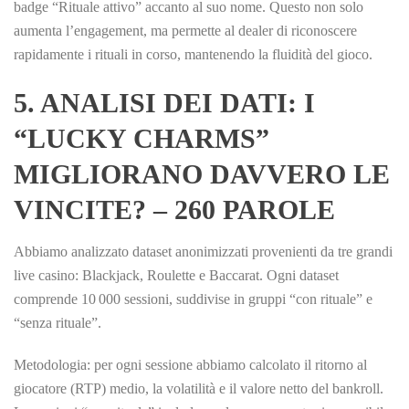
badge “Rituale attivo” accanto al suo nome. Questo non solo
aumenta l’engagement, ma permette al dealer di riconoscere
rapidamente i rituali in corso, mantenendo la fluidità del gioco.
5. ANALISI DEI DATI: I
“LUCKY CHARMS”
MIGLIORANO DAVVERO LE
VINCITE? – 260 PAROLE
Abbiamo analizzato dataset anonimizzati provenienti da tre grandi
live casino: Blackjack, Roulette e Baccarat. Ogni dataset
comprende 10 000 sessioni, suddivise in gruppi “con rituale” e
“senza rituale”.
Metodologia: per ogni sessione abbiamo calcolato il ritorno al
giocatore (RTP) medio, la volatilità e il valore netto del bankroll.