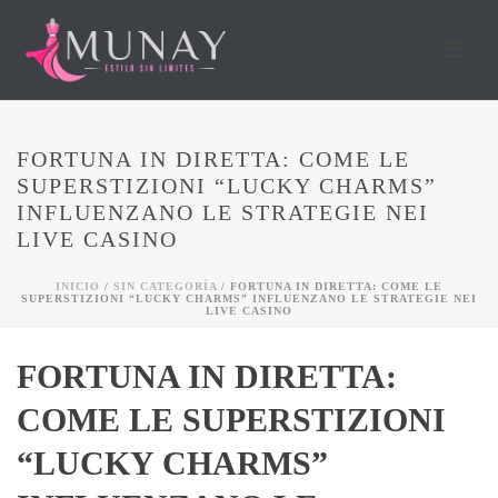
FORTUNA IN DIRETTA: COME LE
SUPERSTIZIONI “LUCKY CHARMS”
INFLUENZANO LE STRATEGIE NEI
LIVE CASINO
INICIO
/
SIN CATEGORÍA
/ FORTUNA IN DIRETTA: COME LE
SUPERSTIZIONI “LUCKY CHARMS” INFLUENZANO LE STRATEGIE NEI
LIVE CASINO
FORTUNA IN DIRETTA:
COME LE SUPERSTIZIONI
“LUCKY CHARMS”