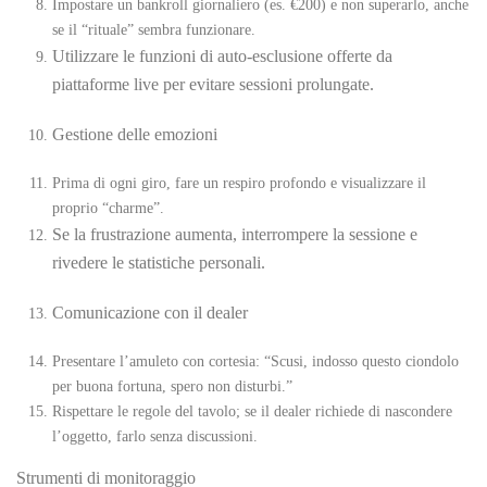
Impostare un bankroll giornaliero (es. €200) e non superarlo, anche
se il “rituale” sembra funzionare.
Utilizzare le funzioni di auto‑esclusione offerte da
piattaforme live per evitare sessioni prolungate.
Gestione delle emozioni
Prima di ogni giro, fare un respiro profondo e visualizzare il
proprio “charme”.
Se la frustrazione aumenta, interrompere la sessione e
rivedere le statistiche personali.
Comunicazione con il dealer
Presentare l’amuleto con cortesia: “Scusi, indosso questo ciondolo
per buona fortuna, spero non disturbi.”
Rispettare le regole del tavolo; se il dealer richiede di nascondere
l’oggetto, farlo senza discussioni.
Strumenti di monitoraggio