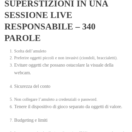
SUPERSTIZIONI IN UNA
SESSIONE LIVE
RESPONSABILE – 340
PAROLE
Scelta dell’amuleto
Preferire oggetti piccoli e non invasivi (ciondoli, braccialetti).
Evitare oggetti che possano ostacolare la visuale della
webcam.
Sicurezza del conto
Non collegare l’amuleto a credenziali o password.
Tenere il dispositivo di gioco separato da oggetti di valore.
Budgeting e limiti