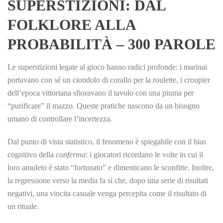
SUPERSTIZIONI: DAL
FOLKLORE ALLA
PROBABILITÀ – 300 PAROLE
Le superstizioni legate al gioco hanno radici profonde: i marinai
portavano con sé un ciondolo di corallo per la roulette, i croupier
dell’epoca vittoriana sfioravano il tavolo con una piuma per
“purificare” il mazzo. Queste pratiche nascono da un bisogno
umano di controllare l’incertezza.
Dal punto di vista statistico, il fenomeno è spiegabile con il bias
cognitivo della
conferma
: i giocatori ricordano le volte in cui il
loro amuleto è stato “fortunato” e dimenticano le sconfitte. Inoltre,
la regressione verso la media fa sì che, dopo una serie di risultati
negativi, una vincita casuale venga percepita come il risultato di
un rituale.