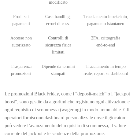
modificato
Frodi sui
Cash handling,
Tracciamento blockchain,
pagamenti
errori di cassa
pagamento istantaneo
Accesso non
Controlli di
2FA, crittografia
autorizzato
sicurezza fisica
end‑to‑end
limitati
Trasparenza
Dipende da termini
Tracciamento in tempo
promozioni
stampati
reale, report su dashboard
Le promozioni Black Friday, come i “deposit‑match” o i “jackpot
boost”, sono gestite da algoritmi che registrano ogni attivazione e
ogni requisito di scommessa (wagering) in modo immutabile. Gli
operatori forniscono dashboard personalizzate dove il giocatore
può vedere l’avanzamento del requisito di scommessa, il valore
corrente del jackpot e le scadenze della promozione.