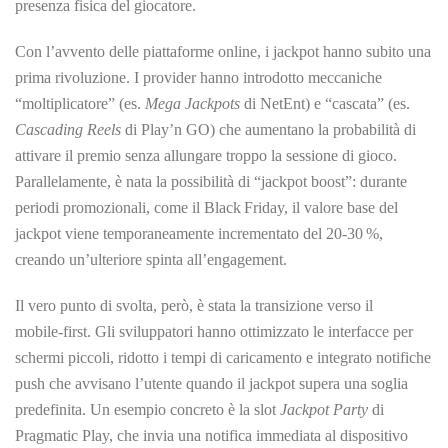
presenza fisica del giocatore.
Con l’avvento delle piattaforme online, i jackpot hanno subito una
prima rivoluzione. I provider hanno introdotto meccaniche
“moltiplicatore” (es.
Mega Jackpots
di NetEnt) e “cascata” (es.
Cascading Reels
di Play’n GO) che aumentano la probabilità di
attivare il premio senza allungare troppo la sessione di gioco.
Parallelamente, è nata la possibilità di “jackpot boost”: durante
periodi promozionali, come il Black Friday, il valore base del
jackpot viene temporaneamente incrementato del 20‑30 %,
creando un’ulteriore spinta all’engagement.
Il vero punto di svolta, però, è stata la transizione verso il
mobile‑first. Gli sviluppatori hanno ottimizzato le interfacce per
schermi piccoli, ridotto i tempi di caricamento e integrato notifiche
push che avvisano l’utente quando il jackpot supera una soglia
predefinita. Un esempio concreto è la slot
Jackpot Party
di
Pragmatic Play, che invia una notifica immediata al dispositivo