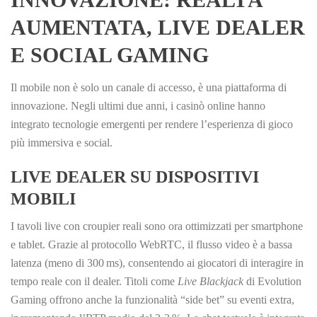
AUMENTATA, LIVE DEALER
E SOCIAL GAMING
Il mobile non è solo un canale di accesso, è una piattaforma di
innovazione. Negli ultimi due anni, i casinò online hanno
integrato tecnologie emergenti per rendere l’esperienza di gioco
più immersiva e social.
LIVE DEALER SU DISPOSITIVI
MOBILI
I tavoli live con croupier reali sono ora ottimizzati per smartphone
e tablet. Grazie al protocollo WebRTC, il flusso video è a bassa
latenza (meno di 300 ms), consentendo ai giocatori di interagire in
tempo reale con il dealer. Titoli come
Live Blackjack
di Evolution
Gaming offrono anche la funzionalità “side bet” su eventi extra,