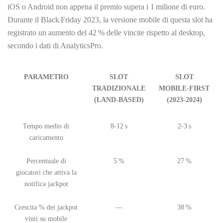
iOS o Android non appena il premio supera i 1 milione di euro.
Durante il Black Friday 2023, la versione mobile di questa slot ha
registrato un aumento del 42 % delle vincite rispetto al desktop,
secondo i dati di AnalyticsPro.
PARAMETRO
SLOT
SLOT
TRADIZIONALE
MOBILE‑FIRST
(LAND‑BASED)
(2023‑2024)
Tempo medio di
8‑12 s
2‑3 s
caricamento
Percentuale di
5 %
27 %
giocatori che attiva la
notifica jackpot
Crescita % dei jackpot
—
38 %
vinti su mobile