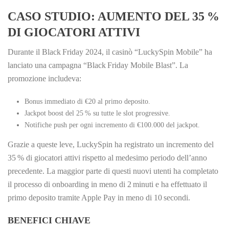
CASO STUDIO: AUMENTO DEL 35 %
DI GIOCATORI ATTIVI
Durante il Black Friday 2024, il casinò “LuckySpin Mobile” ha
lanciato una campagna “Black Friday Mobile Blast”. La
promozione includeva:
Bonus immediato di €20 al primo deposito.
Jackpot boost del 25 % su tutte le slot progressive.
Notifiche push per ogni incremento di €100.000 del jackpot.
Grazie a queste leve, LuckySpin ha registrato un incremento del
35 % di giocatori attivi rispetto al medesimo periodo dell’anno
precedente. La maggior parte di questi nuovi utenti ha completato
il processo di onboarding in meno di 2 minuti e ha effettuato il
primo deposito tramite Apple Pay in meno di 10 secondi.
BENEFICI CHIAVE