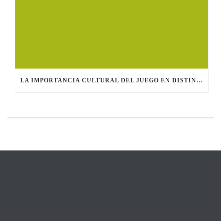
LA IMPORTANCIA CULTURAL DEL JUEGO EN DISTINTAS SOCIEDADES