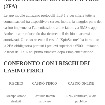
(2FA)
Le app mobile utilizzano protocolli TLS 1.3 per cifrare tutte le
comunicazioni tra dispositivo e server. Inoltre, la maggior parte dei
casinò implementa l’autenticazione a due fattori via SMS o app
Authenticator, riducendo drasticamente il rischio di accessi non
autorizzati. Un caso recente: il casinò “SpinSecure” ha introdotto
la 2FA obbligatoria per tutti i prelievi superiori a €500, limitando
le frodi del 73 % nel primo trimestre dopo l’implementazione.
CONFRONTO CON I RISCHI DEI
CASINÒ FISICI
RISCHIO
CASINÒ FISICO
CASINÒ ONLINE
Manipolazione
Possibile tramite
RNG certificato, audit
risultati
hardware
pubblico