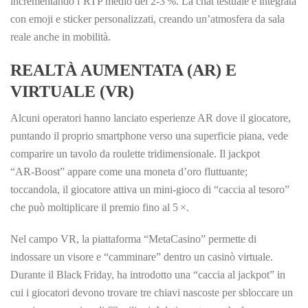
incrementando l’RTP medio del 2‑3 %. La chat testuale è integrata
con emoji e sticker personalizzati, creando un’atmosfera da sala
reale anche in mobilità.
REALTÀ AUMENTATA (AR) E
VIRTUALE (VR)
Alcuni operatori hanno lanciato esperienze AR dove il giocatore,
puntando il proprio smartphone verso una superficie piana, vede
comparire un tavolo da roulette tridimensionale. Il jackpot
“AR‑Boost” appare come una moneta d’oro fluttuante;
toccandola, il giocatore attiva un mini‑gioco di “caccia al tesoro”
che può moltiplicare il premio fino al 5 ×.
Nel campo VR, la piattaforma “MetaCasino” permette di
indossare un visore e “camminare” dentro un casinò virtuale.
Durante il Black Friday, ha introdotto una “caccia al jackpot” in
cui i giocatori devono trovare tre chiavi nascoste per sbloccare un