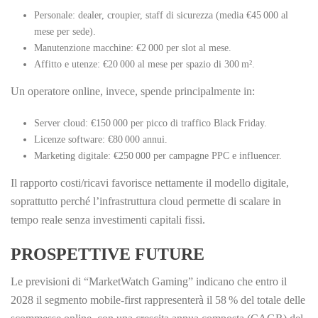
Personale: dealer, croupier, staff di sicurezza (media €45 000 al
mese per sede).
Manutenzione macchine: €2 000 per slot al mese.
Affitto e utenze: €20 000 al mese per spazio di 300 m².
Un operatore online, invece, spende principalmente in:
Server cloud: €150 000 per picco di traffico Black Friday.
Licenze software: €80 000 annui.
Marketing digitale: €250 000 per campagne PPC e influencer.
Il rapporto costi/ricavi favorisce nettamente il modello digitale,
soprattutto perché l’infrastruttura cloud permette di scalare in
tempo reale senza investimenti capitali fissi.
PROSPETTIVE FUTURE
Le previsioni di “MarketWatch Gaming” indicano che entro il
2028 il segmento mobile‑first rappresenterà il 58 % del totale delle