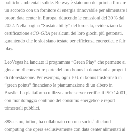
politiche ambientali solide. Betway è stato uno dei primi a firmare
un accordo con un fornitore di energia rinnovabile per alimentare i
propri data center in Europa, riducendo le emissioni del 30 % dal
2022. Nella pagina “Sustainability” del loro sito, evidenziano la
certificazione
eCO‑GRA
per alcuni dei loro giochi più gettonati,
garantendo che le slot siano testate per efficienza energetica e fair
play.
LeoVegas ha lanciato il programma “Green Play” che permette ai
giocatori di convertire parte dei loro bonus in donazioni a progetti
di riforestazione. Per esempio, ogni 10 € di bonus trasformati in
“green points” finanziano la piantumazione di un albero in
Brasile. La piattaforma utilizza anche server certificati ISO 14001,
con monitoraggio continuo del consumo energetico e report
trimestrali pubblici.
888casino, infine, ha collaborato con una società di cloud
computing che opera esclusivamente con data center alimentati al