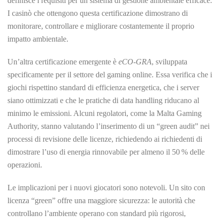
definisce i requisiti per un sistema di gestione ambientale efficace.
I casinò che ottengono questa certificazione dimostrano di
monitorare, controllare e migliorare costantemente il proprio
impatto ambientale.
Un’altra certificazione emergente è
eCO‑GRA
, sviluppata
specificamente per il settore del gaming online. Essa verifica che i
giochi rispettino standard di efficienza energetica, che i server
siano ottimizzati e che le pratiche di data handling riducano al
minimo le emissioni. Alcuni regolatori, come la Malta Gaming
Authority, stanno valutando l’inserimento di un “green audit” nei
processi di revisione delle licenze, richiedendo ai richiedenti di
dimostrare l’uso di energia rinnovabile per almeno il 50 % delle
operazioni.
Le implicazioni per i nuovi giocatori sono notevoli. Un sito con
licenza “green” offre una maggiore sicurezza: le autorità che
controllano l’ambiente operano con standard più rigorosi,