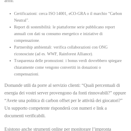
armi:
Certificazioni: cerca ISO 14001, eCO‑GRA o il marchio “Carbon
Neutral”.
Report di sostenibilità: le piattaforme serie pubblicano report
annuali con dati su consumo energetico e iniziative di
compensazione.
Partnership ambientali: verifica collaborazioni con ONG
riconosciute (ad es. WWF, Rainforest Alliance).
Trasparenza delle promozioni: i bonus verdi dovrebbero spiegare
chiaramente come vengono convertiti in donazioni o
compensazioni.
Domande utili da porre al servizio clienti: “Quali percentuali di
energia dei vostri server provengono da fonti rinnovabili?” oppure
“Avete una politica di carbon offset per le attività dei giocatori?”
Un supporto competente risponderà con numeri e link a
documenti verificabili.
Esistono anche strumenti online per monitorare l’impronta