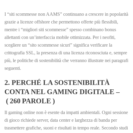
I “siti scommesse non AAMS” continuano a crescere in popolarità
grazie a licenze offshore che permettono offerte più flessibili,
mentre i “migliori siti scommesse” spesso combinano bonus
allettanti con un’interfaccia mobile ottimizzata. Per i neofiti,
scegliere un “sito scommesse sicuri” significa verificare la
crittografia SSL, la presenza di una licenza riconosciuta e, sempre
più, le politiche di sostenibilità che verranno illustrate nei paragrafi
seguenti.
2. PERCHÉ LA SOSTENIBILITÀ
CONTA NEL GAMING DIGITALE –
( 260 PAROLE )
Il gaming online non è esente da impatti ambientali. Ogni sessione
di gioco richiede server, data center e larghezza di banda per
trasmettere grafiche, suoni e risultati in tempo reale. Secondo studi