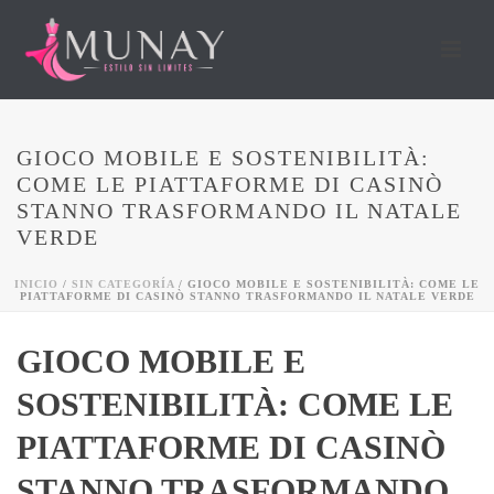
GIOCO MOBILE E SOSTENIBILITÀ:
COME LE PIATTAFORME DI CASINÒ
STANNO TRASFORMANDO IL NATALE
VERDE
INICIO
/
SIN CATEGORÍA
/ GIOCO MOBILE E SOSTENIBILITÀ: COME LE
PIATTAFORME DI CASINÒ STANNO TRASFORMANDO IL NATALE VERDE
GIOCO MOBILE E
SOSTENIBILITÀ: COME LE
PIATTAFORME DI CASINÒ
STANNO TRASFORMANDO