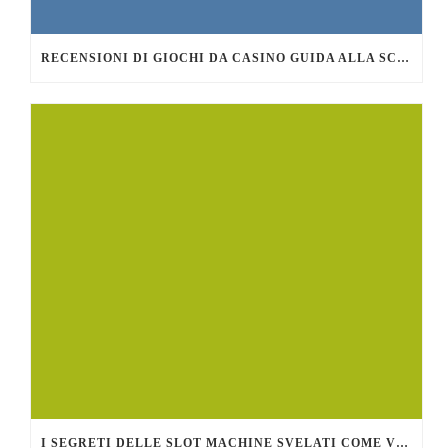
RECENSIONI DI GIOCHI DA CASINO GUIDA ALLA SCELTA DEI MIGLIORI TITOLI DA PROVARE
I SEGRETI DELLE SLOT MACHINE SVELATI COME VINCERE DI PIÙ AL CASINÒ