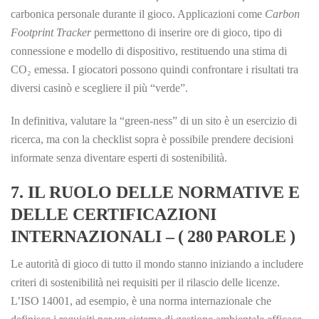
carbonica personale durante il gioco. Applicazioni come
Carbon
Footprint Tracker
permettono di inserire ore di gioco, tipo di
connessione e modello di dispositivo, restituendo una stima di
CO₂ emessa. I giocatori possono quindi confrontare i risultati tra
diversi casinò e scegliere il più “verde”.
In definitiva, valutare la “green‑ness” di un sito è un esercizio di
ricerca, ma con la checklist sopra è possibile prendere decisioni
informate senza diventare esperti di sostenibilità.
7. IL RUOLO DELLE NORMATIVE E
DELLE CERTIFICAZIONI
INTERNAZIONALI – ( 280 PAROLE )
Le autorità di gioco di tutto il mondo stanno iniziando a includere
criteri di sostenibilità nei requisiti per il rilascio delle licenze.
L’ISO 14001, ad esempio, è una norma internazionale che