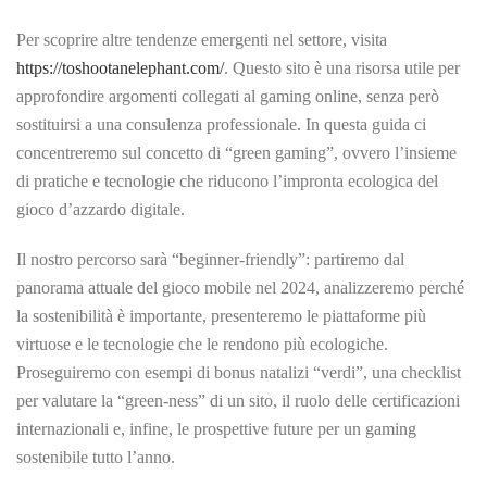
Per scoprire altre tendenze emergenti nel settore, visita
https://toshootanelephant.com/
. Questo sito è una risorsa utile per
approfondire argomenti collegati al gaming online, senza però
sostituirsi a una consulenza professionale. In questa guida ci
concentreremo sul concetto di “green gaming”, ovvero l’insieme
di pratiche e tecnologie che riducono l’impronta ecologica del
gioco d’azzardo digitale.
Il nostro percorso sarà “beginner‑friendly”: partiremo dal
panorama attuale del gioco mobile nel 2024, analizzeremo perché
la sostenibilità è importante, presenteremo le piattaforme più
virtuose e le tecnologie che le rendono più ecologiche.
Proseguiremo con esempi di bonus natalizi “verdi”, una checklist
per valutare la “green‑ness” di un sito, il ruolo delle certificazioni
internazionali e, infine, le prospettive future per un gaming
sostenibile tutto l’anno.