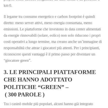
km 0.
Il legame tra consumo energetico e carbon footprint è quindi
diretto: meno server attivi, meno energia consumata, meno
emissioni. Le piattaforme che investono in data center alimentati
da energie rinnovabili (solare, eolico) non solo riducono i propri
costi operativi a lungo termine, ma creano anche un’immagine di
responsabilità che attrae i giocatori più attenti. Per i principianti,
riconoscere questi vantaggi è il primo passo per diventare un
“giocatore green”.
3. LE PRINCIPALI PIATTAFORME
CHE HANNO ADOTTATO
POLITICHE “GREEN” –
( 300 PAROLE )
Tra i casinò mobile più popolari, alcuni hanno già integrato