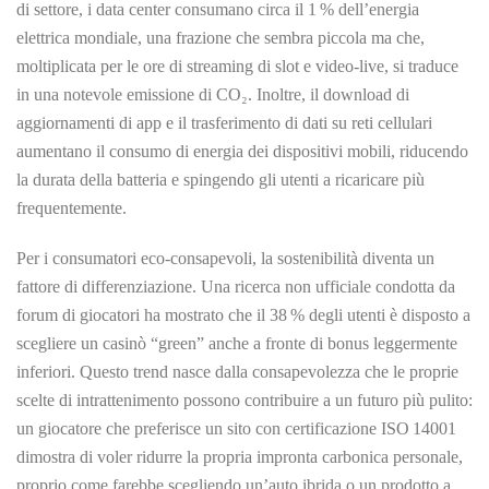
di settore, i data center consumano circa il 1 % dell’energia
elettrica mondiale, una frazione che sembra piccola ma che,
moltiplicata per le ore di streaming di slot e video‑live, si traduce
in una notevole emissione di CO₂. Inoltre, il download di
aggiornamenti di app e il trasferimento di dati su reti cellulari
aumentano il consumo di energia dei dispositivi mobili, riducendo
la durata della batteria e spingendo gli utenti a ricaricare più
frequentemente.
Per i consumatori eco‑consapevoli, la sostenibilità diventa un
fattore di differenziazione. Una ricerca non ufficiale condotta da
forum di giocatori ha mostrato che il 38 % degli utenti è disposto a
scegliere un casinò “green” anche a fronte di bonus leggermente
inferiori. Questo trend nasce dalla consapevolezza che le proprie
scelte di intrattenimento possono contribuire a un futuro più pulito:
un giocatore che preferisce un sito con certificazione ISO 14001
dimostra di voler ridurre la propria impronta carbonica personale,
proprio come farebbe scegliendo un’auto ibrida o un prodotto a