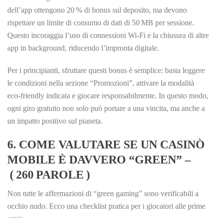
dell’app ottengono 20 % di bonus sul deposito, ma devono
rispettare un limite di consumo di dati di 50 MB per sessione.
Questo incoraggia l’uso di connessioni Wi‑Fi e la chiusura di altre
app in background, riducendo l’impronta digitale.
Per i principianti, sfruttare questi bonus è semplice: basta leggere
le condizioni nella sezione “Promozioni”, attivare la modalità
eco‑friendly indicata e giocare responsabilmente. In questo modo,
ogni giro gratuito non solo può portare a una vincita, ma anche a
un impatto positivo sul pianeta.
6. COME VALUTARE SE UN CASINÒ
MOBILE È DAVVERO “GREEN” –
( 260 PAROLE )
Non tutte le affermazioni di “green gaming” sono verificabili a
occhio nudo. Ecco una checklist pratica per i giocatori alle prime