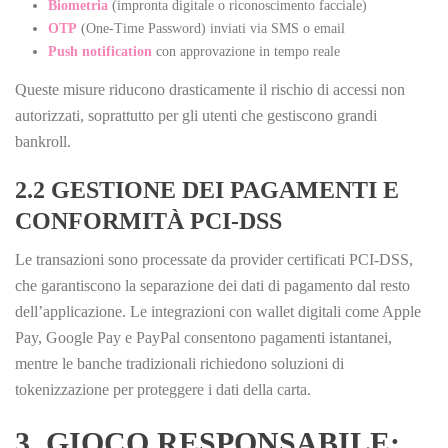
Biometria
(impronta digitale o riconoscimento facciale)
OTP
(One‑Time Password) inviati via SMS o email
Push notification
con approvazione in tempo reale
Queste misure riducono drasticamente il rischio di accessi non
autorizzati, soprattutto per gli utenti che gestiscono grandi
bankroll.
2.2 GESTIONE DEI PAGAMENTI E
CONFORMITÀ PCI‑DSS
Le transazioni sono processate da provider certificati PCI‑DSS,
che garantiscono la separazione dei dati di pagamento dal resto
dell’applicazione. Le integrazioni con wallet digitali come Apple
Pay, Google Pay e PayPal consentono pagamenti istantanei,
mentre le banche tradizionali richiedono soluzioni di
tokenizzazione per proteggere i dati della carta.
3. GIOCO RESPONSABILE: