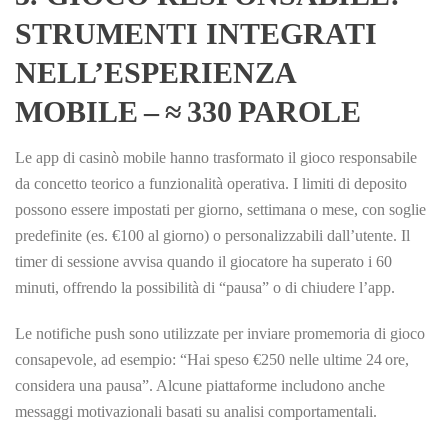
STRUMENTI INTEGRATI
NELL’ESPERIENZA
MOBILE – ≈ 330 PAROLE
Le app di casinò mobile hanno trasformato il gioco responsabile
da concetto teorico a funzionalità operativa. I limiti di deposito
possono essere impostati per giorno, settimana o mese, con soglie
predefinite (es. €100 al giorno) o personalizzabili dall’utente. Il
timer di sessione avvisa quando il giocatore ha superato i 60
minuti, offrendo la possibilità di “pausa” o di chiudere l’app.
Le notifiche push sono utilizzate per inviare promemoria di gioco
consapevole, ad esempio: “Hai speso €250 nelle ultime 24 ore,
considera una pausa”. Alcune piattaforme includono anche
messaggi motivazionali basati su analisi comportamentali.