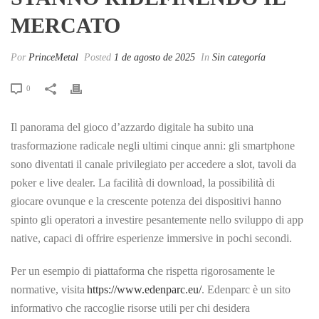
MERCATO
Por
PrinceMetal
Posted
1 de agosto de 2025
In
Sin categoría
0
Il panorama del gioco d’azzardo digitale ha subito una
trasformazione radicale negli ultimi cinque anni: gli smartphone
sono diventati il canale privilegiato per accedere a slot, tavoli da
poker e live dealer. La facilità di download, la possibilità di
giocare ovunque e la crescente potenza dei dispositivi hanno
spinto gli operatori a investire pesantemente nello sviluppo di app
native, capaci di offrire esperienze immersive in pochi secondi.
Per un esempio di piattaforma che rispetta rigorosamente le
normative, visita
https://www.edenparc.eu/
. Edenparc è un sito
informativo che raccoglie risorse utili per chi desidera