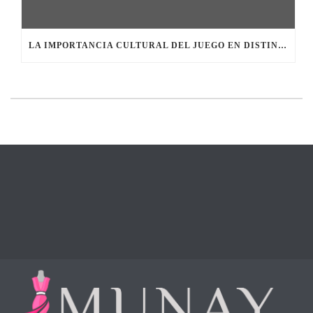
LA IMPORTANCIA CULTURAL DEL JUEGO EN DISTINTAS SOCIEDADES