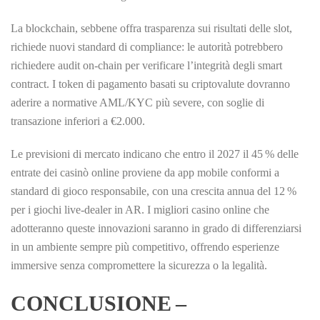
La blockchain, sebbene offra trasparenza sui risultati delle slot,
richiede nuovi standard di compliance: le autorità potrebbero
richiedere audit on‑chain per verificare l’integrità degli smart
contract. I token di pagamento basati su criptovalute dovranno
aderire a normative AML/KYC più severe, con soglie di
transazione inferiori a €2.000.
Le previsioni di mercato indicano che entro il 2027 il 45 % delle
entrate dei casinò online proviene da app mobile conformi a
standard di gioco responsabile, con una crescita annua del 12 %
per i giochi live‑dealer in AR. I migliori casino online che
adotteranno queste innovazioni saranno in grado di differenziarsi
in un ambiente sempre più competitivo, offrendo esperienze
immersive senza compromettere la sicurezza o la legalità.
CONCLUSIONE –