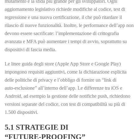
mutamento è la sfida più grande per gli sviluppatori. Ogni
aggiornamento legislativo richiede modifiche al codice, test di
regressione e una nuova certificazione, il che può ritardare il
rilascio di nuove funzionalità. Inoltre, le performance dell’app non
devono essere sacrificate: l’implementazione di crittografia
avanzata e MFA può aumentare i tempi di avvio, soprattutto su
dispositivi di fascia media.
Le linee guida degli store (Apple App Store e Google Play)
impongono requisiti aggiuntivi, come la dichiarazione esplicita
delle politiche di privacy e l’obbligo di fornire un “link di
auto‑esclusione” all’interno dell’app. Le differenze tra iOS e
Android, ad esempio la gestione delle notifiche push, richiedono
versioni separate del codice, con test di compatibilità su più di
1.500 dispositivi.
5.1 STRATEGIE DI
“FUTURE‑PROOFING”