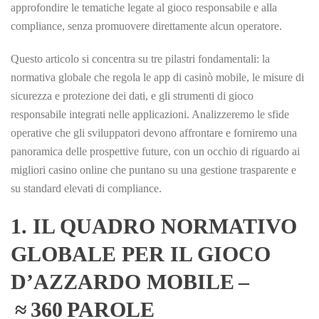
approfondire le tematiche legate al gioco responsabile e alla
compliance, senza promuovere direttamente alcun operatore.
Questo articolo si concentra su tre pilastri fondamentali: la
normativa globale che regola le app di casinò mobile, le misure di
sicurezza e protezione dei dati, e gli strumenti di gioco
responsabile integrati nelle applicazioni. Analizzeremo le sfide
operative che gli sviluppatori devono affrontare e forniremo una
panoramica delle prospettive future, con un occhio di riguardo ai
migliori casino online che puntano su una gestione trasparente e
su standard elevati di compliance.
1. IL QUADRO NORMATIVO
GLOBALE PER IL GIOCO
D’AZZARDO MOBILE –
≈ 360 PAROLE