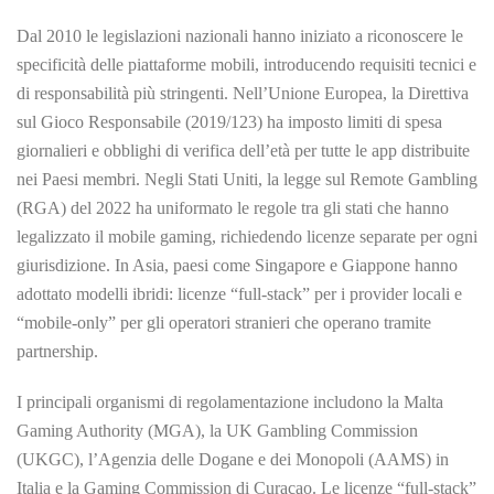
Dal 2010 le legislazioni nazionali hanno iniziato a riconoscere le
specificità delle piattaforme mobili, introducendo requisiti tecnici e
di responsabilità più stringenti. Nell’Unione Europea, la Direttiva
sul Gioco Responsabile (2019/123) ha imposto limiti di spesa
giornalieri e obblighi di verifica dell’età per tutte le app distribuite
nei Paesi membri. Negli Stati Uniti, la legge sul Remote Gambling
(RGA) del 2022 ha uniformato le regole tra gli stati che hanno
legalizzato il mobile gaming, richiedendo licenze separate per ogni
giurisdizione. In Asia, paesi come Singapore e Giappone hanno
adottato modelli ibridi: licenze “full‑stack” per i provider locali e
“mobile‑only” per gli operatori stranieri che operano tramite
partnership.
I principali organismi di regolamentazione includono la Malta
Gaming Authority (MGA), la UK Gambling Commission
(UKGC), l’Agenzia delle Dogane e dei Monopoli (AAMS) in
Italia e la Gaming Commission di Curacao. Le licenze “full‑stack”