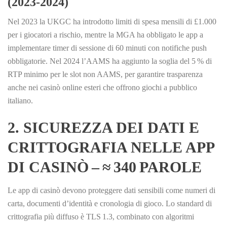
(2023‑2024)
Nel 2023 la UKGC ha introdotto limiti di spesa mensili di £1.000
per i giocatori a rischio, mentre la MGA ha obbligato le app a
implementare timer di sessione di 60 minuti con notifiche push
obbligatorie. Nel 2024 l’AAMS ha aggiunto la soglia del 5 % di
RTP minimo per le slot non AAMS, per garantire trasparenza
anche nei casinò online esteri che offrono giochi a pubblico
italiano.
2. SICUREZZA DEI DATI E
CRITTOGRAFIA NELLE APP
DI CASINÒ – ≈ 340 PAROLE
Le app di casinò devono proteggere dati sensibili come numeri di
carta, documenti d’identità e cronologia di gioco. Lo standard di
crittografia più diffuso è TLS 1.3, combinato con algoritmi