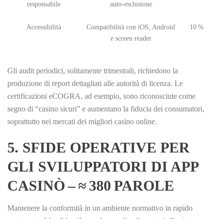
responsabile
auto‑esclusione
Accessibilità
Compatibilità con iOS, Android
10 %
e screen reader
Gli audit periodici, solitamente trimestrali, richiedono la
produzione di report dettagliati alle autorità di licenza. Le
certificazioni eCOGRA, ad esempio, sono riconosciute come
segno di “casino sicuri” e aumentano la fiducia dei consumatori,
soprattutto nei mercati dei migliori casino online.
5. SFIDE OPERATIVE PER
GLI SVILUPPATORI DI APP
CASINÒ – ≈ 380 PAROLE
Mantenere la conformità in un ambiente normativo in rapido