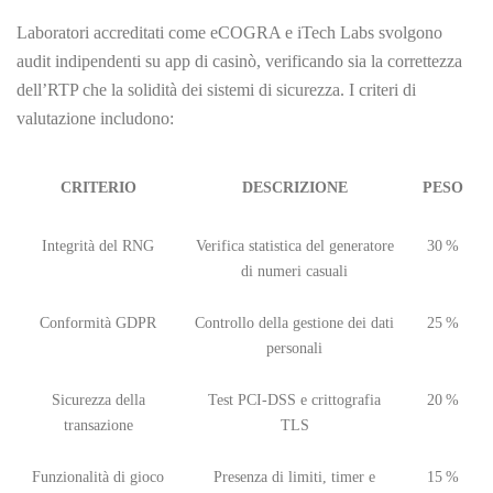
Laboratori accreditati come eCOGRA e iTech Labs svolgono
audit indipendenti su app di casinò, verificando sia la correttezza
dell’RTP che la solidità dei sistemi di sicurezza. I criteri di
valutazione includono:
CRITERIO
DESCRIZIONE
PESO
Integrità del RNG
Verifica statistica del generatore
30 %
di numeri casuali
Conformità GDPR
Controllo della gestione dei dati
25 %
personali
Sicurezza della
Test PCI‑DSS e crittografia
20 %
transazione
TLS
Funzionalità di gioco
Presenza di limiti, timer e
15 %