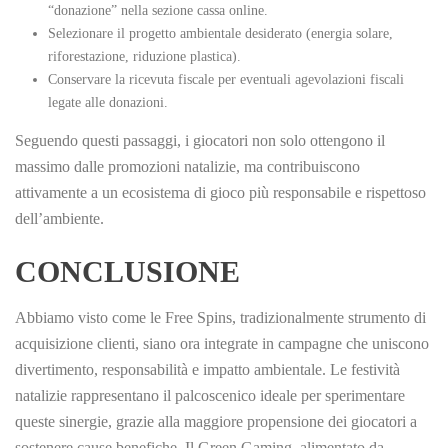
“donazione” nella sezione cassa online.
Selezionare il progetto ambientale desiderato (energia solare,
riforestazione, riduzione plastica).
Conservare la ricevuta fiscale per eventuali agevolazioni fiscali
legate alle donazioni.
Seguendo questi passaggi, i giocatori non solo ottengono il
massimo dalle promozioni natalizie, ma contribuiscono
attivamente a un ecosistema di gioco più responsabile e rispettoso
dell’ambiente.
CONCLUSIONE
Abbiamo visto come le Free Spins, tradizionalmente strumento di
acquisizione clienti, siano ora integrate in campagne che uniscono
divertimento, responsabilità e impatto ambientale. Le festività
natalizie rappresentano il palcoscenico ideale per sperimentare
queste sinergie, grazie alla maggiore propensione dei giocatori a
sostenere cause benefiche. Il Green Gaming, alimentato da