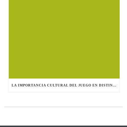
LA IMPORTANCIA CULTURAL DEL JUEGO EN DISTINTAS SOCIEDADES