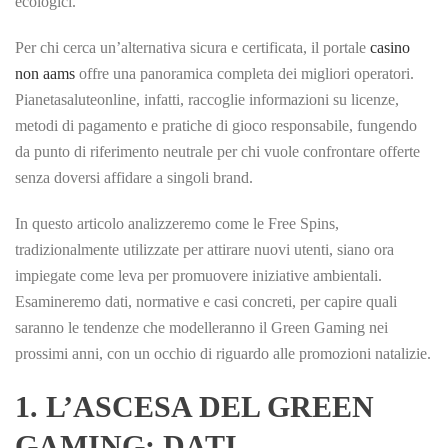
ecologici.
Per chi cerca un’alternativa sicura e certificata, il portale
casino
non aams
offre una panoramica completa dei migliori operatori.
Pianetasaluteonline, infatti, raccoglie informazioni su licenze,
metodi di pagamento e pratiche di gioco responsabile, fungendo
da punto di riferimento neutrale per chi vuole confrontare offerte
senza doversi affidare a singoli brand.
In questo articolo analizzeremo come le Free Spins,
tradizionalmente utilizzate per attirare nuovi utenti, siano ora
impiegate come leva per promuovere iniziative ambientali.
Esamineremo dati, normative e casi concreti, per capire quali
saranno le tendenze che modelleranno il Green Gaming nei
prossimi anni, con un occhio di riguardo alle promozioni natalizie.
1. L’ASCESA DEL GREEN
GAMING: DATI,