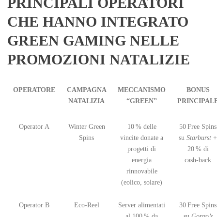
PRINCIPALI OPERATORI
CHE HANNO INTEGRATO
GREEN GAMING NELLE
PROMOZIONI NATALIZIE
OPERATORE
CAMPAGNA
MECCANISMO
BONUS
NATALIZIA
“GREEN”
PRINCIPAL
Operator A
Winter Green
10 % delle
50 Free Spins
Spins
vincite donate a
su
Starburst
+
progetti di
20 % di
energia
cash‑back
rinnovabile
(eolico, solare)
Operator B
Eco‑Reel
Server alimentati
30 Free Spins
al 100 % da
su
Gonzo’s