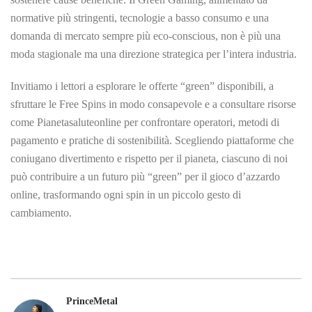
normative più stringenti, tecnologie a basso consumo e una
domanda di mercato sempre più eco‑conscious, non è più una
moda stagionale ma una direzione strategica per l’intera industria.
Invitiamo i lettori a esplorare le offerte “green” disponibili, a
sfruttare le Free Spins in modo consapevole e a consultare risorse
come Pianetasaluteonline per confrontare operatori, metodi di
pagamento e pratiche di sostenibilità. Scegliendo piattaforme che
coniugano divertimento e rispetto per il pianeta, ciascuno di noi
può contribuire a un futuro più “green” per il gioco d’azzardo
online, trasformando ogni spin in un piccolo gesto di
cambiamento.
PrinceMetal