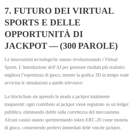
7. FUTURO DEI VIRTUAL
SPORTS E DELLE
OPPORTUNITÀ DI
JACKPOT — (300 PAROLE)
Le innovazioni tecnologiche stanno rivoluzionando i Virtual
Sports. L’introduzione dell’AI per generare risultati più realistici
migliora l’esperienza di gioco, mentre la grafica 3D in tempo reale
avvicina le simulazioni a quelle televisive.
La blockchain sta aprendo la strada a jackpot totalmente
trasparenti: ogni contributo al jackpot viene registrato su un ledger
pubblico, eliminando dubbi sulla correttezza del meccanismo.
Alcuni casinò stanno sperimentando token ERC‑20 come moneta
di gioco, consentendo prelievi immediati delle vincite jackpot.