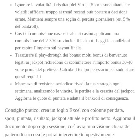
Ignorare la volatilità: i risultati dei Virtual Sports sono altamente
volatili; affidarsi troppo ai trend recenti può portare a decisioni
errate. Mantieni sempre una soglia di perdita giornaliera (es. 5 %
del bankroll).
Costi di commissione nascosti: alcuni casinò applicano una
commissione del 2‑3 % su vincite di jackpot. Leggi le condizioni
per capire l’impatto sul payout finale.
Trascurare il play‑through dei bonus: molti bonus di benvenuto
legati ai jackpot richiedono di scommettere l’importo bonus 30‑40
volte prima del prelievo. Calcola il tempo necessario per soddisfare
questi requisiti.
Mancanza di revisione periodica: rivedi la tua strategia ogni
settimana, analizzando le vincite, le perdite e la crescita del jackpot.
Aggiorna le quote di puntata e adatta il bankroll di conseguenza.
Consiglio pratico: crea un foglio Excel con colonne per data,
sport, puntata, risultato, jackpot attuale e profitto netto. Aggiorna il
documento dopo ogni sessione; così avrai una visione chiara dei
pattern di successo e potrai intervenire tempestivamente.