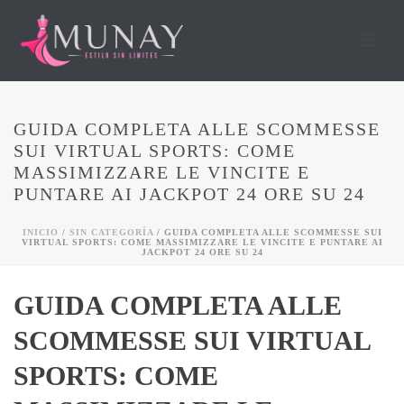
GUIDA COMPLETA ALLE SCOMMESSE
SUI VIRTUAL SPORTS: COME
MASSIMIZZARE LE VINCITE E
PUNTARE AI JACKPOT 24 ORE SU 24
INICIO
/
SIN CATEGORÍA
/ GUIDA COMPLETA ALLE SCOMMESSE SUI
VIRTUAL SPORTS: COME MASSIMIZZARE LE VINCITE E PUNTARE AI
JACKPOT 24 ORE SU 24
GUIDA COMPLETA ALLE
SCOMMESSE SUI VIRTUAL
SPORTS: COME