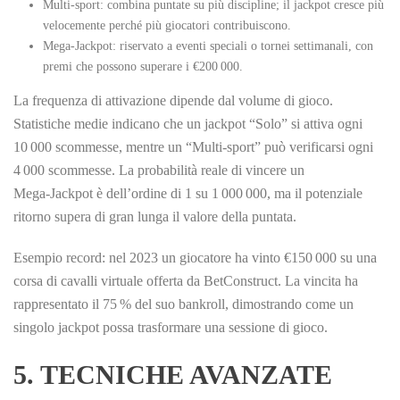
Multi‑sport: combina puntate su più discipline; il jackpot cresce più
velocemente perché più giocatori contribuiscono.
Mega‑Jackpot: riservato a eventi speciali o tornei settimanali, con
premi che possono superare i €200 000.
La frequenza di attivazione dipende dal volume di gioco.
Statistiche medie indicano che un jackpot “Solo” si attiva ogni
10 000 scommesse, mentre un “Multi‑sport” può verificarsi ogni
4 000 scommesse. La probabilità reale di vincere un
Mega‑Jackpot è dell’ordine di 1 su 1 000 000, ma il potenziale
ritorno supera di gran lunga il valore della puntata.
Esempio record: nel 2023 un giocatore ha vinto €150 000 su una
corsa di cavalli virtuale offerta da BetConstruct. La vincita ha
rappresentato il 75 % del suo bankroll, dimostrando come un
singolo jackpot possa trasformare una sessione di gioco.
5. TECNICHE AVANZATE