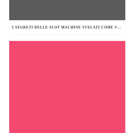
I SEGRETI DELLE SLOT MACHINE SVELATI COME VINCERE DI PIÙ AL CASINÒ