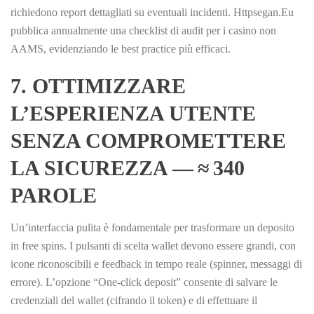
richiedono report dettagliati su eventuali incidenti. Httpsegan.Eu
pubblica annualmente una checklist di audit per i casino non
AAMS, evidenziando le best practice più efficaci.
7. OTTIMIZZARE
L’ESPERIENZA UTENTE
SENZA COMPROMETTERE
LA SICUREZZA — ≈ 340
PAROLE
Un’interfaccia pulita è fondamentale per trasformare un deposito
in free spins. I pulsanti di scelta wallet devono essere grandi, con
icone riconoscibili e feedback in tempo reale (spinner, messaggi di
errore). L’opzione “One‑click deposit” consente di salvare le
credenziali del wallet (cifrando il token) e di effettuare il