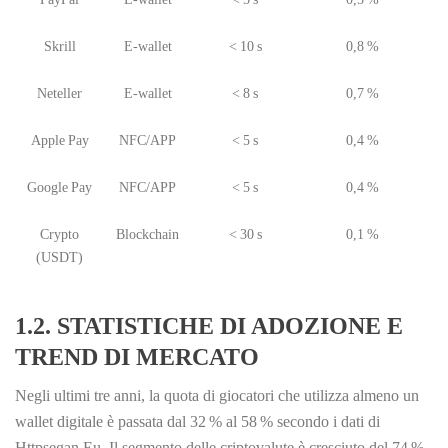
Skrill
E‑wallet
< 10 s
0,8 %
Neteller
E‑wallet
< 8 s
0,7 %
Apple Pay
NFC/APP
< 5 s
0,4 %
Google Pay
NFC/APP
< 5 s
0,4 %
Crypto
Blockchain
< 30 s
0,1 %
(USDT)
1.2. STATISTICHE DI ADOZIONE E
TREND DI MERCATO
Negli ultimi tre anni, la quota di giocatori che utilizza almeno un
wallet digitale è passata dal 32 % al 58 % secondo i dati di
Httpsegan.Eu. Il segmento delle criptovalute è cresciuto del 74 %