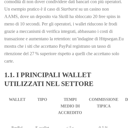
comodità di non dover condividere dati bancari con più operatori.
Un esempio pratico è il caso di
Starburst
su un casino non
AAMS, dove un deposito via Skrill ha sbloccato 20 free spins in
meno di 10 secondi. Per gli operatori, i wallet riducono le frodi
grazie a meccanismi di verifica integrati, abbassano i costi di
transazione e aumentano la retention: un’indagine di Httpsegan.Eu
mostra che i siti che accettano PayPal registrano un tasso di
ritenzione del 27 % superiore rispetto a quelli che accettano solo
carte.
1.1. I PRINCIPALI WALLET
UTILIZZATI NEL SETTORE
WALLET
TIPO
TEMPI
COMMISSIONE
D
MEDIO DI
TIPICA
ACCREDITO
PayPal
E‑wallet
< 5 s
0,5 %