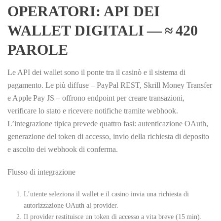
OPERATORI: API DEI
WALLET DIGITALI — ≈ 420
PAROLE
Le API dei wallet sono il ponte tra il casinò e il sistema di
pagamento. Le più diffuse – PayPal REST, Skrill Money Transfer
e Apple Pay JS – offrono endpoint per creare transazioni,
verificare lo stato e ricevere notifiche tramite webhook.
L’integrazione tipica prevede quattro fasi: autenticazione OAuth,
generazione del token di accesso, invio della richiesta di deposito
e ascolto dei webhook di conferma.
Flusso di integrazione
L’utente seleziona il wallet e il casino invia una richiesta di
autorizzazione OAuth al provider.
Il provider restituisce un token di accesso a vita breve (15 min).