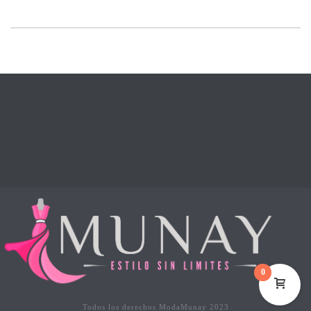
0
Todos los derechos ModaMunay 2023