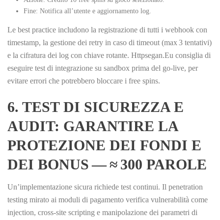
Fine: Notifica all’utente e aggiornamento log.
Le best practice includono la registrazione di tutti i webhook con
timestamp, la gestione dei retry in caso di timeout (max 3 tentativi)
e la cifratura dei log con chiave rotante. Httpsegan.Eu consiglia di
eseguire test di integrazione su sandbox prima del go‑live, per
evitare errori che potrebbero bloccare i free spins.
6. TEST DI SICUREZZA E
AUDIT: GARANTIRE LA
PROTEZIONE DEI FONDI E
DEI BONUS — ≈ 300 PAROLE
Un’implementazione sicura richiede test continui. Il penetration
testing mirato ai moduli di pagamento verifica vulnerabilità come
injection, cross‑site scripting e manipolazione dei parametri di