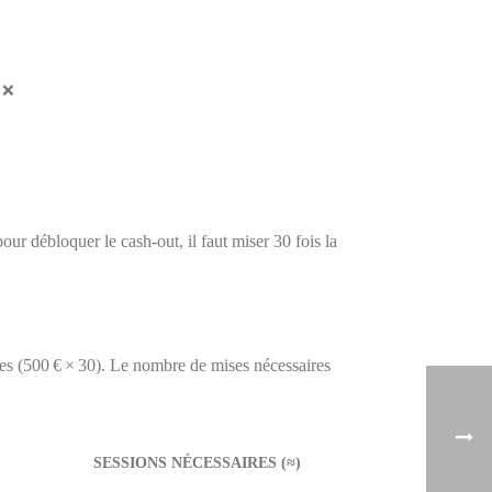
. ❌
ur débloquer le cash‑out, il faut miser 30 fois la
es (500 € × 30). Le nombre de mises nécessaires
SESSIONS NÉCESSAIRES (≈)