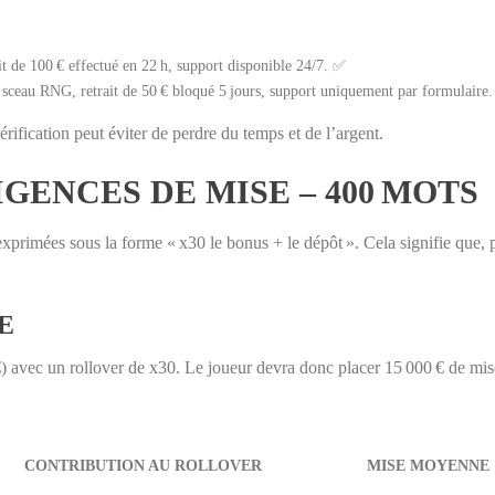
 de 100 € effectué en 22 h, support disponible 24/7. ✅
n sceau RNG, retrait de 50 € bloqué 5 jours, support uniquement par formulaire
ification peut éviter de perdre du temps et de l’argent.
IGENCES DE MISE – 400 MOTS
rimées sous la forme « x30 le bonus + le dépôt ». Cela signifie que, po
E
avec un rollover de x30. Le joueur devra donc placer 15 000 € de mis
CONTRIBUTION AU ROLLOVER
MISE MOYENNE