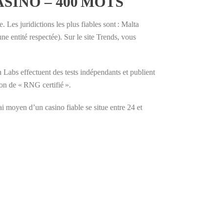
ASINO – 400 MOTS
Les juridictions les plus fiables sont : Malta
 entité respectée). Sur le site Trends, vous
s effectuent des tests indépendants et publient
on de « RNG certifié ».
i moyen d’un casino fiable se situe entre 24 et