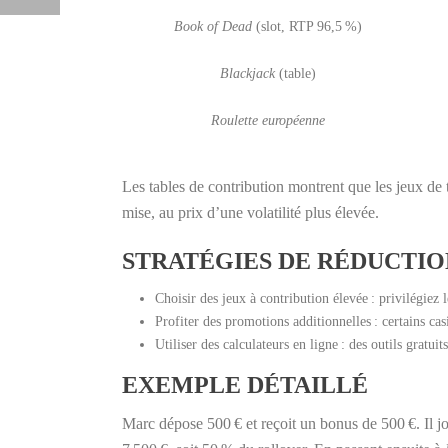
Book of Dead
(slot, RTP 96,5 %)
Blackjack
(table)
Roulette européenne
Les tables de contribution montrent que les jeux de 
mise, au prix d’une volatilité plus élevée.
STRATÉGIES DE RÉDUCTI
Choisir des jeux à contribution élevée : privilégiez 
Profiter des promotions additionnelles : certains ca
Utiliser des calculateurs en ligne : des outils gratu
EXEMPLE DÉTAILLÉ
Marc dépose 500 € et reçoit un bonus de 500 €. Il 