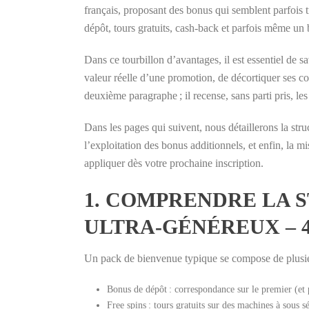
français, proposant des bonus qui semblent parfois 
dépôt, tours gratuits, cash‑back et parfois même un
Dans ce tourbillon d’avantages, il est essentiel de 
valeur réelle d’une promotion, de décortiquer ses co
deuxième paragraphe ; il recense, sans parti pris, le
Dans les pages qui suivent, nous détaillerons la str
l’exploitation des bonus additionnels, et enfin, la m
appliquer dès votre prochaine inscription.
1. COMPRENDRE LA 
ULTRA‑GÉNÉREUX – 
Un pack de bienvenue typique se compose de plusie
Bonus de dépôt : correspondance sur le premier (et
Free spins : tours gratuits sur des machines à sous s