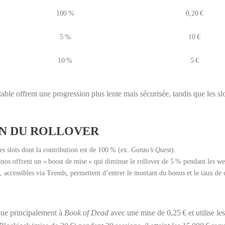
100 %
0,20 €
5 %
10 €
10 %
5 €
table offrent une progression plus lente mais sécurisée, tandis que les 
ON DU ROLLOVER
les slots dont la contribution est de 100 % (ex.
Gonzo’s Quest
).
sinos offrent un « boost de mise » qui diminue le rollover de 5 % pendant les w
its, accessibles via Trends, permettent d’entrer le montant du bonus et le taux de
joue principalement à
Book of Dead
avec une mise de 0,25 € et utilise les