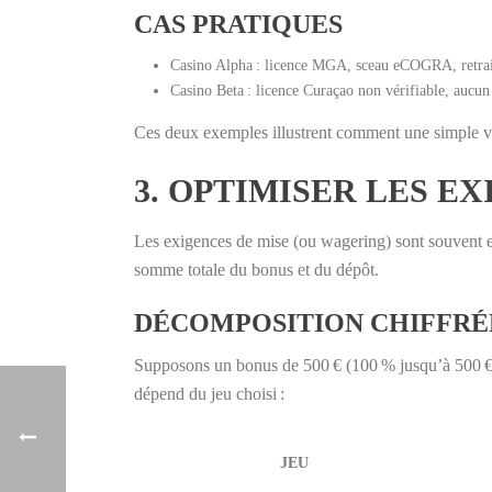
CAS PRATIQUES
Casino Alpha : licence MGA, sceau eCOGRA, retrait
Casino Beta : licence Curaçao non vérifiable, aucu
Ces deux exemples illustrent comment une simple vér
3. OPTIMISER LES EX
Les exigences de mise (ou wagering) sont souvent exp
somme totale du bonus et du dépôt.
DÉCOMPOSITION CHIFFRÉ
Supposons un bonus de 500 € (100 % jusqu’à 500 €) 
dépend du jeu choisi :
JEU