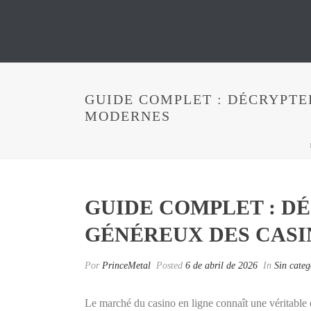
GUIDE COMPLET : DÉCRYPTE
MODERNES
GUIDE COMPLET : D
GÉNÉREUX DES CAS
Por
PrinceMetal
Posted
6 de abril de 2026
In
Sin categ
Le marché du casino en ligne connaît une véritable 