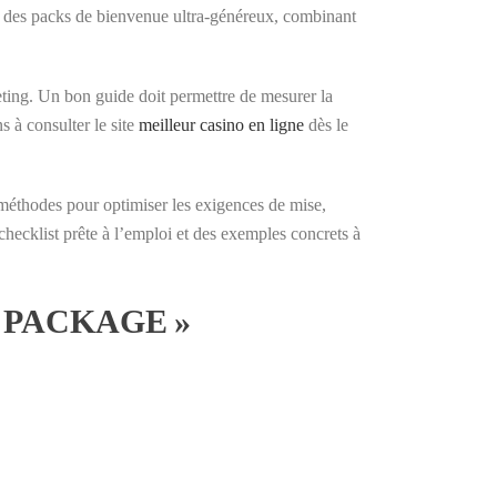
 à des packs de bienvenue ultra‑généreux, combinant
keting. Un bon guide doit permettre de mesurer la
s à consulter le site
meilleur casino en ligne
dès le
s méthodes pour optimiser les exigences de mise,
 checklist prête à l’emploi et des exemples concrets à
 PACKAGE »