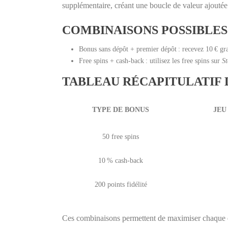
supplémentaire, créant une boucle de valeur ajoutée
COMBINAISONS POSSIBLES
Bonus sans dépôt + premier dépôt : recevez 10 € gra
Free spins + cash‑back : utilisez les free spins sur
St
TABLEAU RÉCAPITULATIF D
TYPE DE BONUS
JEU
50 free spins
10 % cash‑back
200 points fidélité
Ces combinaisons permettent de maximiser chaque e