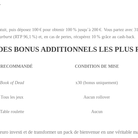
.
tuit, puis déposez 100 € pour obtenir 100 % jusqu’à 200 €. Vous partez avec 310
arburst
(RTP 96,1 %) et, en cas de pertes, récupérez 10 % grâce au cash‑back.
ES BONUS ADDITIONNELS LES PLUS 
 RECOMMANDÉ
CONDITION DE MISE
Book of Dead
x30 (bonus uniquement)
Tous les jeux
Aucun rollover
Table roulette
Aucun
uro investi et de transformer un pack de bienvenue en une véritable m