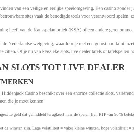
 vinden van een veilige en eerlijke speelomgeving. Een casino zonder jui
etrouwbare sites vaak de benodigde tools voor verantwoord spelen, zoal
nning heeft van de Kansspelautoriteit (KSA) of een andere gerenommee
n de Nederlandse wetgeving, waardoor je met een gerust hart kunt inzet
itten. Of je nu van klassieke slots, live dealer tafels of tafelspellen houd
AN SLOTS TOT LIVE DEALER
ENMERKEN
. Hiddenjack Casino beschikt over een enorme collectie slots, variëre
rmen die je moet kennen:
gezette geld dat gemiddeld terugkeert naar de speler. Een RTP van 96 % beteke
t de winsten zijn. Lage volatiliteit = vaker kleine winsten, hoge volatiliteit = 