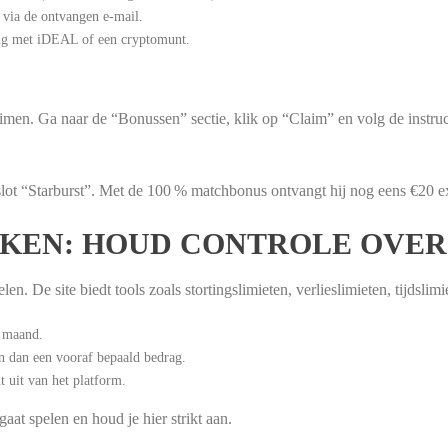
 via de ontvangen e‑mail.
ing met iDEAL of een cryptomunt.
aimen. Ga naar de “Bonussen” sectie, klik op “Claim” en volg de instruc
lot “Starburst”. Met de 100 % matchbonus ontvangt hij nog eens €20 ext
EN: HOUD CONTROLE OVER 
. De site biedt tools zoals stortingslimieten, verlieslimieten, tijdslimie
 maand.
n dan een vooraf bepaald bedrag.
t uit van het platform.
gaat spelen en houd je hier strikt aan.