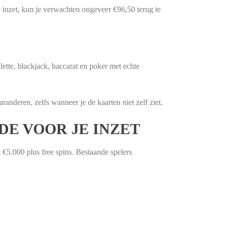
e inzet, kun je verwachten ongeveer €96,50 terug te
ette, blackjack, baccarat en poker met echte
nderen, zelfs wanneer je de kaarten niet zelf ziet.
E VOOR JE INZET
€5.000 plus free spins. Bestaande spelers