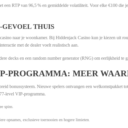
et een RTP van 96,5 % en gemiddelde volatiliteit. Voor elke €100 die j
O‑GEVOEL THUIS
 casino naar je woonkamer. Bij Hiddenjack Casino kun je kiezen uit roul
nteractie met de dealer voelt realistisch aan.
dere decks en een random number generator (RNG) om eerlijkheid te gara
P‑PROGRAMMA: MEER WAARD
breid bonussysteem. Nieuwe spelers ontvangen een welkomstpakket tot 
 177‑level VIP‑programma.
e spins.
ere opnames, exclusieve toernooien en hogere limieten.