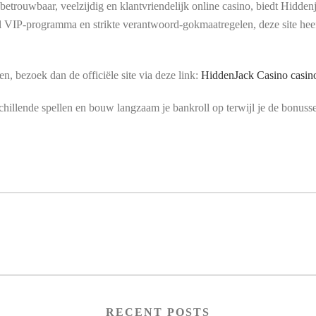
 betrouwbaar, veelzijdig en klantvriendelijk online casino, biedt Hidd
l VIP‑programma en strikte verantwoord‑gokmaatregelen, deze site heeft 
n, bezoek dan de officiële site via deze link:
HiddenJack Casino casi
schillende spellen en bouw langzaam je bankroll op terwijl je de bonusse
RECENT POSTS