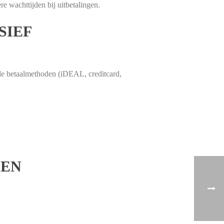
 wachttijden bij uitbetalingen.
SIEF
nele betaalmethoden (iDEAL, creditcard,
LEN