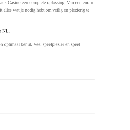
enjack Casino een complete oplossing. Van een enorm
alles wat je nodig hebt om veilig en plezierig te
no NL
.
n optimaal benut. Veel speelplezier en speel