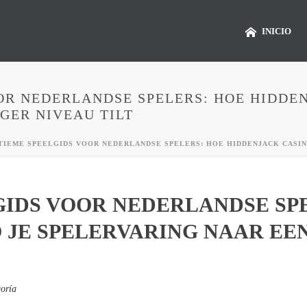
INICIO
OR NEDERLANDSE SPELERS: HOE HIDDEN
GER NIVEAU TILT
TIEME SPEELGIDS VOOR NEDERLANDSE SPELERS: HOE HIDDENJACK CASIN
GIDS VOOR NEDERLANDSE SP
 JE SPELERVARING NAAR EE
goría