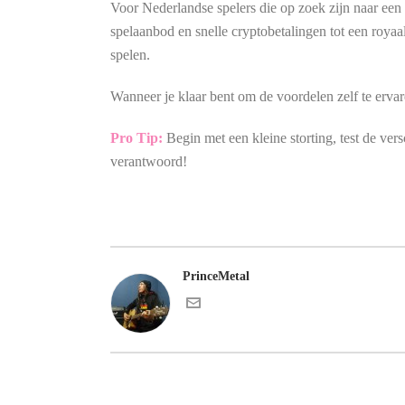
Voor Nederlandse spelers die op zoek zijn naar een
spelaanbod en snelle cryptobetalingen tot een royaa
spelen.
Wanneer je klaar bent om de voordelen zelf te ervare
Pro Tip:
Begin met een kleine storting, test de ver
verantwoord!
PrinceMetal