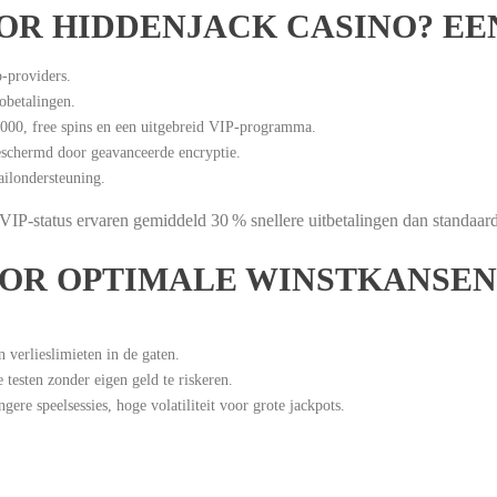
OR HIDDENJACK CASINO? EE
‑providers.
obetalingen.
000, free spins en een uitgebreid VIP‑programma.
eschermd door geavanceerde encryptie.
ailondersteuning.
IP‑status ervaren gemiddeld 30 % snellere uitbetalingen dan standaard
OOR OPTIMALE WINSTKANSEN
 verlieslimieten in de gaten.
testen zonder eigen geld te riskeren.
angere speelsessies, hoge volatiliteit voor grote jackpots.