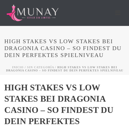
HIGH STAKES VS LOW STAKES BEI
DRAGONIA CASINO – SO FINDEST DU
DEIN PERFEKTES SPIELNIVEAU
INICIO
/
SIN CATEGORÍA
/ HIGH STAKES VS LOW STAKES BEI
DRAGONIA CASINO – SO FINDEST DU DEIN PERFEKTES SPIELNIVEAU
HIGH STAKES VS LOW
STAKES BEI DRAGONIA
CASINO – SO FINDEST DU
DEIN PERFEKTES