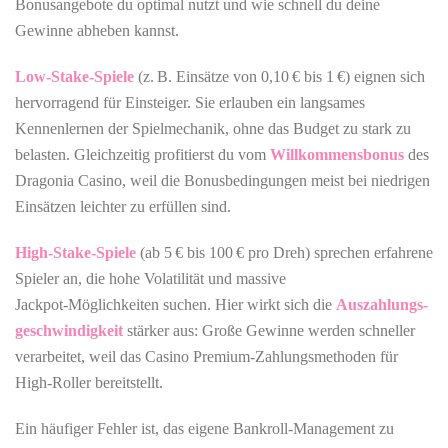
Bonusangebote du optimal nutzt und wie schnell du deine
Gewinne abheben kannst.
Low‑Stake‑Spiele
(z. B. Einsätze von 0,10 € bis 1 €) eignen sich
hervorragend für Einsteiger. Sie erlauben ein langsames
Kennenlernen der Spielmechanik, ohne das Budget zu stark zu
belasten. Gleichzeitig profitierst du vom
Willkommensbonus
des
Dragonia Casino, weil die Bonusbedingungen meist bei niedrigen
Einsätzen leichter zu erfüllen sind.
High‑Stake‑Spiele
(ab 5 € bis 100 € pro Dreh) sprechen erfahrene
Spieler an, die hohe Volatilität und massive
Jackpot‑Möglichkeiten suchen. Hier wirkt sich die
Auszahlungs­
geschwindigkeit
stärker aus: Große Gewinne werden schneller
verarbeitet, weil das Casino Premium‑Zahlungsmethoden für
High‑Roller bereitstellt.
Ein häufiger Fehler ist, das eigene Bankroll‑Management zu