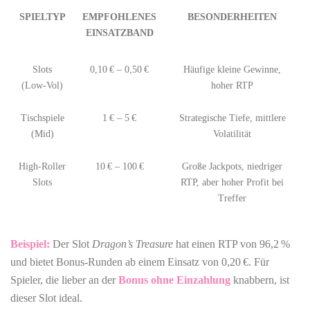
SPIELTYP
EMPFOHLENES
BESONDERHEITEN
EINSATZBAND
Slots
0,10 € – 0,50 €
Häufige kleine Gewinne,
(Low‑Vol)
hoher RTP
Tischspiele
1 € – 5 €
Strategische Tiefe, mittlere
(Mid)
Volatilität
High‑Roller
10 € – 100 €
Große Jackpots, niedriger
Slots
RTP, aber hoher Profit bei
Treffer
Beispiel:
Der Slot
Dragon’s Treasure
hat einen RTP von 96,2 %
und bietet Bonus‑Runden ab einem Einsatz von 0,20 €. Für
Spieler, die lieber an der
Bonus ohne Einzahlung
knabbern, ist
dieser Slot ideal.