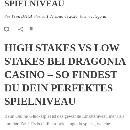
SPIELNIVEAU
Por
PrinceMetal
Posted
1 de enero de 2026
In
Sin categoría
0
HIGH STAKES VS LOW
STAKES BEI DRAGONIA
CASINO – SO FINDEST
DU DEIN PERFEKTES
SPIELNIVEAU
Beim Online‑Glücksspiel ist das gewählte Einsatzniveau mehr als
nur eine Zahl. Es beeinflusst, wie lange du spielst, welche