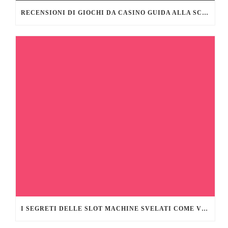
RECENSIONI DI GIOCHI DA CASINO GUIDA ALLA SCELTA DEI MIGLIORI TITOLI DA PROVARE
I SEGRETI DELLE SLOT MACHINE SVELATI COME VINCERE DI PIÙ AL CASINÒ