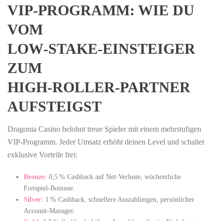
VIP‑PROGRAMM: WIE DU
VOM
LOW‑STAKE‑EINSTEIGER
ZUM
HIGH‑ROLLER‑PARTNER
AUFSTEIGST
Dragonia Casino belohnt treue Spieler mit einem mehrstufigen
VIP‑Programm. Jeder Umsatz erhöht deinen Level und schaltet
exklusive Vorteile frei:
Bronze:
0,5 % Cashback auf Net‑Verluste, wöchentliche
Freispiel‑Bonusse.
Silver:
1 % Cashback, schnellere Auszahlungen, persönlicher
Account‑Manager.