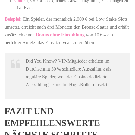
Gold:
1,5 % Cashback, höhere Auszahlungslimits, Einladungen zu
Live‑Events.
Beispiel:
Ein Spieler, der monatlich 2.000 € bei Low‑Stake‑Slots
umsetzt, erreicht nach drei Monaten den Bronze‑Status und erhält
zusätzlich einen
Bonus ohne Einzahlung
von 10 € – ein
perfekter Anreiz, das Einsatzniveau zu erhöhen.
Did You Know? VIP‑Mitglieder erhalten im
Durchschnitt 30 % schnellere Auszahlung als
reguläre Spieler, weil das Casino dedizierte
Auszahlungsteams für High‑Roller einsetzt.
FAZIT UND
EMPFEHLENSWERTE
NÄCHSTE SCHRITTE