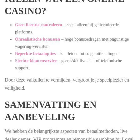
CASINO?
Geen licentie controleren
– speel alleen bij gelicentieerde
platforms.
Onrealistische bonussen
– hoge bonusbedragen met ongunstige
wagering‑vereisten.
Beperkte betaalopties
– kan leiden tot trage uitbetalingen.
Slechte klantenservice
– geen 24/7 live chat of telefonische
support.
Door deze valkuilen te vermijden, vergroot je je speelplezier en
veiligheid.
SAMENVATTING EN
AANBEVELING
We hebben de belangrijkste aspecten van betaalmethoden, live
dealer‑games, VIP‑programma en responsible gambling bij Loyal