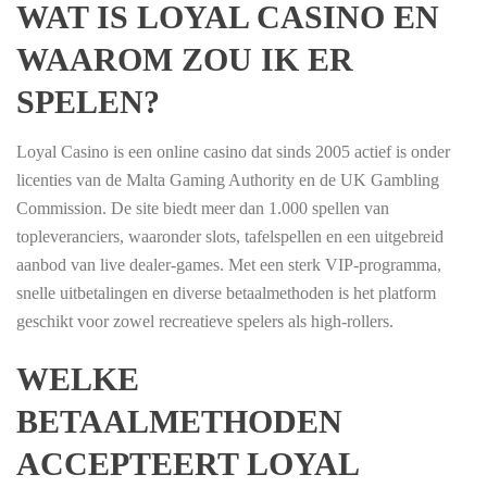
WAT IS LOYAL CASINO EN
WAAROM ZOU IK ER
SPELEN?
Loyal Casino is een online casino dat sinds 2005 actief is onder
licenties van de Malta Gaming Authority en de UK Gambling
Commission. De site biedt meer dan 1.000 spellen van
topleveranciers, waaronder slots, tafelspellen en een uitgebreid
aanbod van live dealer‑games. Met een sterk VIP‑programma,
snelle uitbetalingen en diverse betaalmethoden is het platform
geschikt voor zowel recreatieve spelers als high‑rollers.
WELKE
BETAALMETHODEN
ACCEPTEERT LOYAL