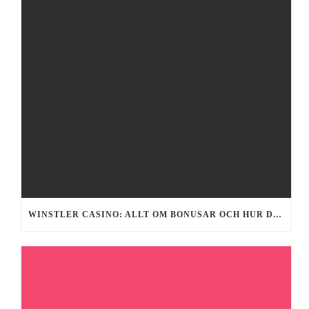
WINSTLER CASINO: ALLT OM BONUSAR OCH HUR DU FÅR GRATIS SPINS 2026