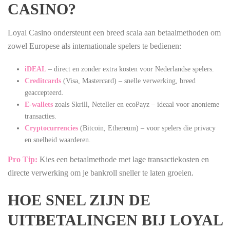
CASINO?
Loyal Casino ondersteunt een breed scala aan betaalmethoden om
zowel Europese als internationale spelers te bedienen:
iDEAL
– direct en zonder extra kosten voor Nederlandse spelers.
Creditcards
(Visa, Mastercard) – snelle verwerking, breed
geaccepteerd.
E‑wallets
zoals Skrill, Neteller en ecoPayz – ideaal voor anonieme
transacties.
Cryptocurrencies
(Bitcoin, Ethereum) – voor spelers die privacy
en snelheid waarderen.
Pro Tip:
Kies een betaalmethode met lage transactiekosten en
directe verwerking om je bankroll sneller te laten groeien.
HOE SNEL ZIJN DE
UITBETALINGEN BIJ LOYAL