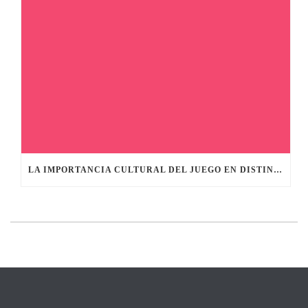
LA IMPORTANCIA CULTURAL DEL JUEGO EN DISTINTAS SOCIEDADES