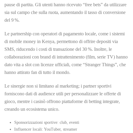
pause di partita. Gli utenti hanno ricevuto “free bets” da utilizzare
sia sul campo che sulla ruota, aumentando il tasso di conversione
del 9 %.
Le partnership con operatori di pagamento locale, come i sistemi
di mobile money in Kenya, permettono di offrire depositi via
SMS, riducendo i costi di transazione del 30 %. Inoltre, le
collaborazioni con brand di intrattenimento (film, serie TV) hanno
dato vita a slot con licenze ufficiali, come “Stranger Things”, che
hanno attirato fan di tutto il mondo.
Le sinergie non si limitano al marketing; i partner sportivi
forniscono dati di audience utili per personalizzare le offerte di
gioco, mentre i casinò offrono piattaforme di betting integrate,
creando un ecosistema unico.
Sponsorizzazioni sportive: club, eventi
Influencer locali: YouTuber, streamer