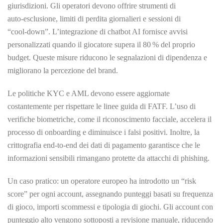
giurisdizioni. Gli operatori devono offrire strumenti di
auto‑esclusione, limiti di perdita giornalieri e sessioni di
“cool‑down”. L’integrazione di chatbot AI fornisce avvisi
personalizzati quando il giocatore supera il 80 % del proprio
budget. Queste misure riducono le segnalazioni di dipendenza e
migliorano la percezione del brand.
Le politiche KYC e AML devono essere aggiornate
costantemente per rispettare le linee guida di FATF. L’uso di
verifiche biometriche, come il riconoscimento facciale, accelera il
processo di onboarding e diminuisce i falsi positivi. Inoltre, la
crittografia end‑to‑end dei dati di pagamento garantisce che le
informazioni sensibili rimangano protette da attacchi di phishing.
Un caso pratico: un operatore europeo ha introdotto un “risk
score” per ogni account, assegnando punteggi basati su frequenza
di gioco, importi scommessi e tipologia di giochi. Gli account con
punteggio alto vengono sottoposti a revisione manuale, riducendo