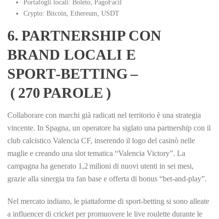
Portafogli locali: Boleto, PagoFacil
Crypto: Bitcoin, Ethereum, USDT
6. PARTNERSHIP CON
BRAND LOCALI E
SPORT‑BETTING –
( 270 PAROLE )
Collaborare con marchi già radicati nel territorio è una strategia
vincente. In Spagna, un operatore ha siglato una partnership con il
club calcistico Valencia CF, inserendo il logo del casinò nelle
maglie e creando una slot tematica “Valencia Victory”. La
campagna ha generato 1,2 milioni di nuovi utenti in sei mesi,
grazie alla sinergia tra fan base e offerta di bonus “bet‑and‑play”.
Nel mercato indiano, le piattaforme di sport‑betting si sono alleate
a influencer di cricket per promuovere le live roulette durante le