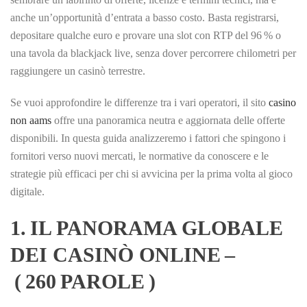
anche un’opportunità d’entrata a basso costo. Basta registrarsi,
depositare qualche euro e provare una slot con RTP del 96 % o
una tavola da blackjack live, senza dover percorrere chilometri per
raggiungere un casinò terrestre.
Se vuoi approfondire le differenze tra i vari operatori, il sito
casino
non aams
offre una panoramica neutra e aggiornata delle offerte
disponibili. In questa guida analizzeremo i fattori che spingono i
fornitori verso nuovi mercati, le normative da conoscere e le
strategie più efficaci per chi si avvicina per la prima volta al gioco
digitale.
1. IL PANORAMA GLOBALE
DEI CASINÒ ONLINE –
( 260 PAROLE )