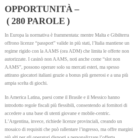
OPPORTUNITÀ –
( 280 PAROLE )
In Europa la normativa è frammentata: mentre Malta e Gibilterra
offrono licenze “passport” valide in più stati, l’Italia mantiene un
regime rigido con la AAMS (ora ADM) che limita le offerte non
autorizzate. I casinò non AAMS, noti anche come “slot non
AAMS”, possono operare solo su mercati esteri, ma spesso
attirano giocatori italiani grazie a bonus più generosi e a una più
ampia scelta di giochi.
In America Latina, paesi come il Brasile e il Messico hanno
introdotto regole fiscali più flessibili, consentendo ai fornitori di
accedere a una base di utenti giovane e mobile‑centric.
L’Argentina, invece, richiede licenze provinciali, creando un
mosaico di requisiti che può rallentare l’ingresso, ma offre margini
più alti per gli operatori disposti a personalizzare l’offerta.