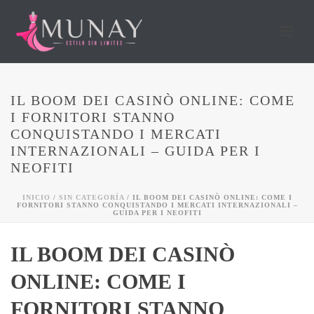
IL BOOM DEI CASINÒ ONLINE: COME
I FORNITORI STANNO
CONQUISTANDO I MERCATI
INTERNAZIONALI – GUIDA PER I
NEOFITI
INICIO
/
SIN CATEGORÍA
/ IL BOOM DEI CASINÒ ONLINE: COME I
FORNITORI STANNO CONQUISTANDO I MERCATI INTERNAZIONALI –
GUIDA PER I NEOFITI
IL BOOM DEI CASINÒ
ONLINE: COME I
FORNITORI STANNO