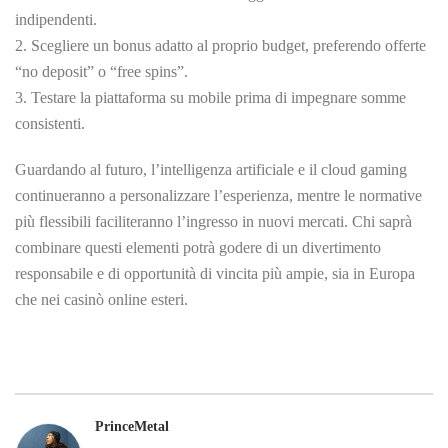
indipendenti.
2. Scegliere un bonus adatto al proprio budget, preferendo offerte
“no deposit” o “free spins”.
3. Testare la piattaforma su mobile prima di impegnare somme
consistenti.
Guardando al futuro, l’intelligenza artificiale e il cloud gaming
continueranno a personalizzare l’esperienza, mentre le normative
più flessibili faciliteranno l’ingresso in nuovi mercati. Chi saprà
combinare questi elementi potrà godere di un divertimento
responsabile e di opportunità di vincita più ampie, sia in Europa
che nei casinò online esteri.
PrinceMetal