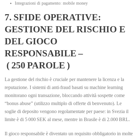
Integrazioni di pagamento: mobile money
7. SFIDE OPERATIVE:
GESTIONE DEL RISCHIO E
DEL GIOCO
RESPONSABILE –
( 250 PAROLE )
La gestione del rischio è cruciale per mantenere la licenza e la
reputazione. I sistemi di anti‑fraud basati su machine learning
monitorano ogni transazione, bloccando attività sospette come
“bonus abuse” (utilizzo multiplo di offerte di benvenuto). Le
soglie di deposito vengono regolamentate per paese: in Svezia il
limite è di 5 000 SEK al mese, mentre in Brasile è di 2.000 BRL.
Il gioco responsabile è diventato un requisito obbligatorio in molte