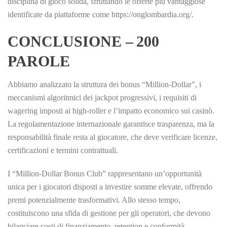
disciplina di gioco solida, sfruttando le offerte più vantaggiose
identificate da piattaforme come https://onglombardia.org/.
CONCLUSIONE – 200
PAROLE
Abbiamo analizzato la struttura dei bonus “Million‑Dollar”, i
meccanismi algoritmici dei jackpot progressivi, i requisiti di
wagering imposti ai high‑roller e l’impatto economico sui casinò.
La regolamentazione internazionale garantisce trasparenza, ma la
responsabilità finale resta al giocatore, che deve verificare licenze,
certificazioni e termini contrattuali.
I “Million‑Dollar Bonus Club” rappresentano un’opportunità
unica per i giocatori disposti a investire somme elevate, offrendo
premi potenzialmente trasformativi. Allo stesso tempo,
costituiscono una sfida di gestione per gli operatori, che devono
bilanciare costi di finanziamento, retention e conformità