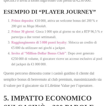
specifici o inviti a tornei high‑roller con premi di €250 000.
ESEMPIO DI “PLAYER JOURNEY”
Primo deposito
: €10 000, attiva un welcome bonus del 200 % e
200 giri su
Mega Moolah
.
Prime 30 giorni
: Gioca 1 000 spin al giorno su slot a RTP 96,5 % e
partecipa a due tornei settimanali.
Raggiungimento di 5 000 punti loyalty
: Sblocca un credito di
€5 000 da utilizzare nei giochi a jackpot.
Invito al “Million‑Dollar Bonus Club”
: Dopo aver generato
€250 000 di volume, il giocatore riceve un accesso esclusivo al pool
del jackpot da €1 000 000.
Questo percorso dimostra come i casinò guidino il cliente dal
semplice bonus di benvenuto al club premium, massimizzando sia
il valore per il giocatore sia il Lifetime Value per l’operatore.
5. IMPATTO ECONOMICO