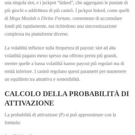
una singola slot, e i jackpot “linked”, che aggregano le puntate di
più giochi o addirittura di più casinò. I jackpot linked, come quelli
di
Mega Moolah
o
Divine Fortune
, consentono di accumulare
fondi più rapidamente, ma richiedono una sincronizzazione
complessa tra piattaforme diverse.
La volatilità influisce sulla frequenza di payout: slot ad alta
volatilità pagano meno spesso ma offrono premi più grandi,
mentre quelle a bassa volatilità hanno payout più regolari ma di
entità inferiore. I casinò regolano questi parametri per mantenere
un equilibrio tra attrattiva e sostenibilità.
CALCOLO DELLA PROBABILITÀ DI
ATTIVAZIONE
La probabilità di attivazione (P) si può approssimare con la
formula: