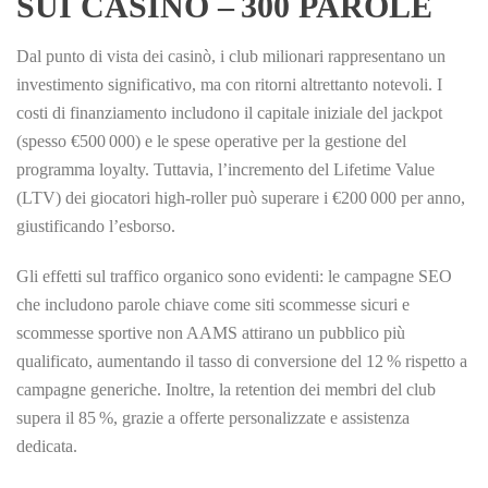
SUI CASINÒ – 300 PAROLE
Dal punto di vista dei casinò, i club milionari rappresentano un
investimento significativo, ma con ritorni altrettanto notevoli. I
costi di finanziamento includono il capitale iniziale del jackpot
(spesso €500 000) e le spese operative per la gestione del
programma loyalty. Tuttavia, l’incremento del Lifetime Value
(LTV) dei giocatori high‑roller può superare i €200 000 per anno,
giustificando l’esborso.
Gli effetti sul traffico organico sono evidenti: le campagne SEO
che includono parole chiave come siti scommesse sicuri e
scommesse sportive non AAMS attirano un pubblico più
qualificato, aumentando il tasso di conversione del 12 % rispetto a
campagne generiche. Inoltre, la retention dei membri del club
supera il 85 %, grazie a offerte personalizzate e assistenza
dedicata.