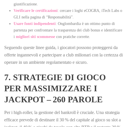
giustificazione.
Verificare le certificazioni
: cercare i loghi eCOGRA, iTech Labs o
GLI nella pagina di “Responsabilità”.
Usare fonti indipendenti
: Onglombardia è un ottimo punto di
partenza per confrontare la trasparenza dei club bonus e identificare
i
migliori siti scommesse
con pratiche corrette.
Seguendo queste linee guida, i giocatori possono proteggersi da
offerte ingannevoli e partecipare a club milionari con la certezza di
operare in un ambiente regolamentato e sicuro.
7. STRATEGIE DI GIOCO
PER MASSIMIZZARE I
JACKPOT – 260 PAROLE
Per i high‑roller, la gestione del bankroll è cruciale. Una strategia
efficace prevede di destinare il 30 % del capitale al gioco su slot a