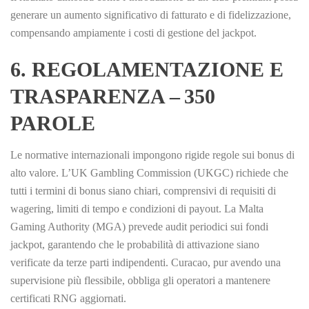
generare un aumento significativo di fatturato e di fidelizzazione,
compensando ampiamente i costi di gestione del jackpot.
6. REGOLAMENTAZIONE E
TRASPARENZA – 350
PAROLE
Le normative internazionali impongono rigide regole sui bonus di
alto valore. L’UK Gambling Commission (UKGC) richiede che
tutti i termini di bonus siano chiari, comprensivi di requisiti di
wagering, limiti di tempo e condizioni di payout. La Malta
Gaming Authority (MGA) prevede audit periodici sui fondi
jackpot, garantendo che le probabilità di attivazione siano
verificate da terze parti indipendenti. Curacao, pur avendo una
supervisione più flessibile, obbliga gli operatori a mantenere
certificati RNG aggiornati.