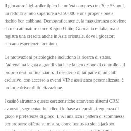
Il giocatore high‑roller tipico ha un’età compresa tra 30 e 55 anni,
un reddito annuo superiore a €150 000 e una propensione al
rischio ben calibrata. Demograficamente, la maggioranza proviene
da mercati mature come Regno Unito, Germania e Italia, ma si
registra una crescita anche in Asia orientale, dove i giocatori
cercano esperienze premium.
Le motivazioni psicologiche includono la ricerca di status,
l’adrenalina legata a grandi vincite e la percezione di controllo sul
proprio destino finanziario. Il desiderio di far parte di un club
esclusivo, con accesso a eventi VIP e assistenza personalizzata, è
un forte driver di fidelizzazione.
I casinò sfruttano queste caratteristiche attraverso sistemi CRM
avanzati, segmentando i clienti in base a depositi, frequenza di
gioco e preferenze di gioco. L’AI analizza i pattern di scommessa
per proporre offerte su misura, come bonus su slot a jackpot