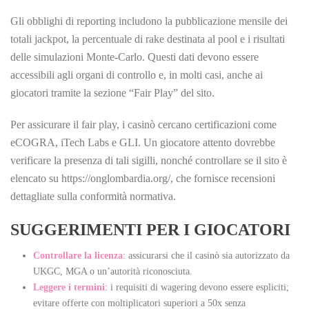
Gli obblighi di reporting includono la pubblicazione mensile dei
totali jackpot, la percentuale di rake destinata al pool e i risultati
delle simulazioni Monte‑Carlo. Questi dati devono essere
accessibili agli organi di controllo e, in molti casi, anche ai
giocatori tramite la sezione “Fair Play” del sito.
Per assicurare il fair play, i casinò cercano certificazioni come
eCOGRA, iTech Labs e GLI. Un giocatore attento dovrebbe
verificare la presenza di tali sigilli, nonché controllare se il sito è
elencato su https://onglombardia.org/, che fornisce recensioni
dettagliate sulla conformità normativa.
SUGGERIMENTI PER I GIOCATORI
Controllare la licenza
: assicurarsi che il casinò sia autorizzato da
UKGC, MGA o un’autorità riconosciuta.
Leggere i termini
: i requisiti di wagering devono essere espliciti;
evitare offerte con moltiplicatori superiori a 50x senza