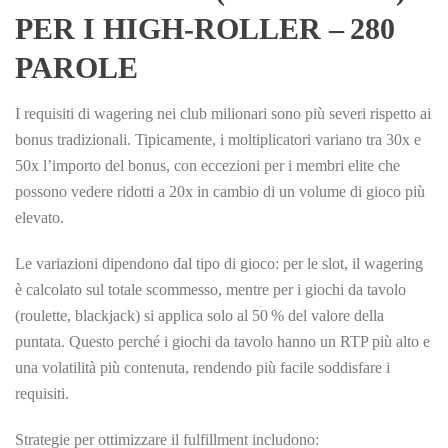
PER I HIGH‑ROLLER – 280
PAROLE
I requisiti di wagering nei club milionari sono più severi rispetto ai
bonus tradizionali. Tipicamente, i moltiplicatori variano tra 30x e
50x l’importo del bonus, con eccezioni per i membri elite che
possono vedere ridotti a 20x in cambio di un volume di gioco più
elevato.
Le variazioni dipendono dal tipo di gioco: per le slot, il wagering
è calcolato sul totale scommesso, mentre per i giochi da tavolo
(roulette, blackjack) si applica solo al 50 % del valore della
puntata. Questo perché i giochi da tavolo hanno un RTP più alto e
una volatilità più contenuta, rendendo più facile soddisfare i
requisiti.
Strategie per ottimizzare il fulfillment includono: