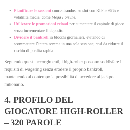
Pianificare le sessioni
concentrandosi su slot con RTP ≥ 96 % e
volatilità media, come
Mega Fortune
.
Utilizzare le promozioni reload
per aumentare il capitale di gioco
senza incrementare il deposito.
Dividere il bankroll
in blocchi giornalieri, evitando di
scommettere l’intera somma in una sola sessione, così da ridurre il
rischio di perdita rapida.
Seguendo questi accorgimenti, i high‑roller possono soddisfare i
requisiti di wagering senza erodere il proprio bankroll,
mantenendo al contempo la possibilità di accedere al jackpot
milionario.
4. PROFILO DEL
GIOCATORE HIGH‑ROLLER
– 320 PAROLE