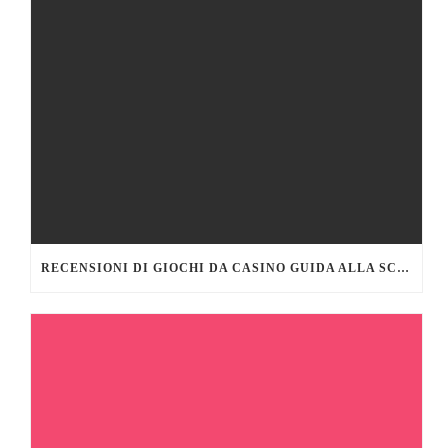
RECENSIONI DI GIOCHI DA CASINO GUIDA ALLA SCELTA DEI MIGLIORI TITOLI DA PROVARE