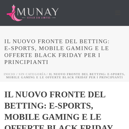
IL NUOVO FRONTE DEL BETTING:
E‑SPORTS, MOBILE GAMING E LE
OFFERTE BLACK FRIDAY PER I
PRINCIPIANTI
INICIO
/
SIN CATEGORÍA
/ IL NUOVO FRONTE DEL BETTING: E‑SPORTS,
MOBILE GAMING E LE OFFERTE BLACK FRIDAY PER I PRINCIPIANTI
IL NUOVO FRONTE DEL
BETTING: E‑SPORTS,
MOBILE GAMING E LE
OFFERTE BLACK FRIDAY