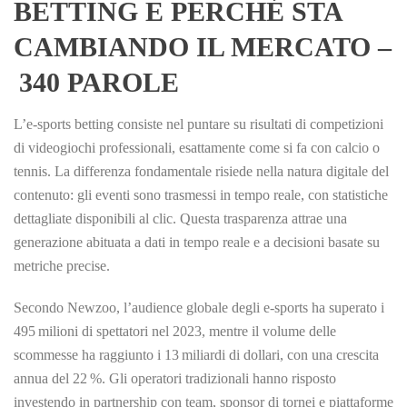
BETTING E PERCHÉ STA
CAMBIANDO IL MERCATO –
340 PAROLE
L’e‑sports betting consiste nel puntare su risultati di competizioni
di videogiochi professionali, esattamente come si fa con calcio o
tennis. La differenza fondamentale risiede nella natura digitale del
contenuto: gli eventi sono trasmessi in tempo reale, con statistiche
dettagliate disponibili al clic. Questa trasparenza attrae una
generazione abituata a dati in tempo reale e a decisioni basate su
metriche precise.
Secondo Newzoo, l’audience globale degli e‑sports ha superato i
495 milioni di spettatori nel 2023, mentre il volume delle
scommesse ha raggiunto i 13 miliardi di dollari, con una crescita
annua del 22 %. Gli operatori tradizionali hanno risposto
investendo in partnership con team, sponsor di tornei e piattaforme