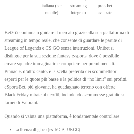
italiana (per
streaming
prop‑bet
mobile)
integrato
avanzate
Bet365 continua a guidare il mercato grazie alla sua piattaforma di
streaming in tempo reale, che consente di guardare le partite di
League of Legends e CS:GO senza interruzioni. Unibet si
distingue per la sua sezione fantasy e‑sports, dove è possibile
creare squadre immaginarie e competere per premi mensili.
Pinnacle, d’altro canto, è la scelta preferita dei scommettitori
esperti per le quote più basse e la politica di “no limit” sui profitti.
eSportsBet, più giovane, ha guadagnato terreno con offerte
Black Friday mirate ai neofiti, includendo scommesse gratuite su
tornei di Valorant.
Quando si valuta una piattaforma, è fondamentale controllare:
La licenza di gioco (es. MGA, UKGC).