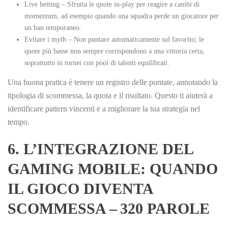
Live betting – Sfrutta le quote in‑play per reagire a cambi di
momentum, ad esempio quando una squadra perde un giocatore per
un ban temporaneo.
Evitare i myth – Non puntare automaticamente sul favorito; le
quote più basse non sempre corrispondono a una vittoria certa,
soprattutto in tornei con pool di talenti equilibrati.
Una buona pratica è tenere un registro delle puntate, annotando la
tipologia di scommessa, la quota e il risultato. Questo ti aiuterà a
identificare pattern vincenti e a migliorare la tua strategia nel
tempo.
6. L’INTEGRAZIONE DEL
GAMING MOBILE: QUANDO
IL GIOCO DIVENTA
SCOMMESSA – 320 PAROLE