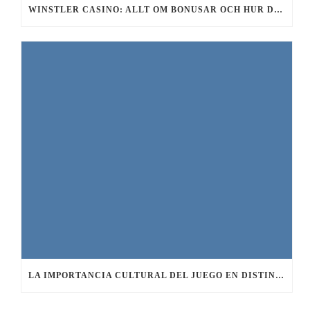
WINSTLER CASINO: ALLT OM BONUSAR OCH HUR DU FÅR GRATIS SPINS 2026
LA IMPORTANCIA CULTURAL DEL JUEGO EN DISTINTAS SOCIEDADES