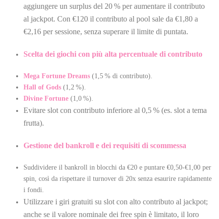
aggiungere un surplus del 20 % per aumentare il contributo
al jackpot. Con €120 il contributo al pool sale da €1,80 a
€2,16 per sessione, senza superare il limite di puntata.
Scelta dei giochi con più alta percentuale di contributo
Mega Fortune Dreams
(1,5 % di contributo).
Hall of Gods
(1,2 %).
Divine Fortune
(1,0 %).
Evitare slot con contributo inferiore al 0,5 % (es. slot a tema
frutta).
Gestione del bankroll e dei requisiti di scommessa
Suddividere il bankroll in blocchi da €20 e puntare €0,50‑€1,00 per
spin, così da rispettare il turnover di 20x senza esaurire rapidamente
i fondi.
Utilizzare i giri gratuiti su slot con alto contributo al jackpot;
anche se il valore nominale dei free spin è limitato, il loro