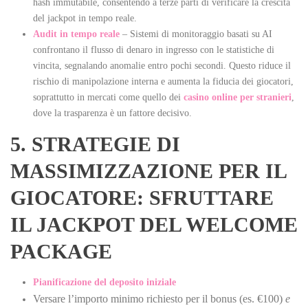
hash immutabile, consentendo a terze parti di verificare la crescita
del jackpot in tempo reale.
Audit in tempo reale
– Sistemi di monitoraggio basati su AI
confrontano il flusso di denaro in ingresso con le statistiche di
vincita, segnalando anomalie entro pochi secondi. Questo riduce il
rischio di manipolazione interna e aumenta la fiducia dei giocatori,
soprattutto in mercati come quello dei
casino online per stranieri
,
dove la trasparenza è un fattore decisivo.
5. STRATEGIE DI
MASSIMIZZAZIONE PER IL
GIOCATORE: SFRUTTARE
IL JACKPOT DEL WELCOME
PACKAGE
Pianificazione del deposito iniziale
Versare l’importo minimo richiesto per il bonus (es. €100)
e