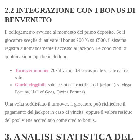
2.2 INTEGRAZIONE CON I BONUS DI
BENVENUTO
Il collegamento avviene al momento del primo deposito. Se il
giocatore sceglie di attivare il bonus 200 % su €500, il sistema
registra automaticamente l’accesso al jackpot. Le condizioni di
qualificazione tipiche includono:
Turnover minimo
: 20x il valore del bonus più le vincite da free
spin.
Giochi eleggibili
: solo le slot con contributo al jackpot (es. Mega
Fortune, Hall of Gods, Divine Fortune).
Una volta soddisfatto il turnover, il giocatore può richiedere il
pagamento del jackpot in caso di vincita, oppure il valore residuo
del pool viene accreditato come credito bonus.
3. ANALISI STATISTICA DEL