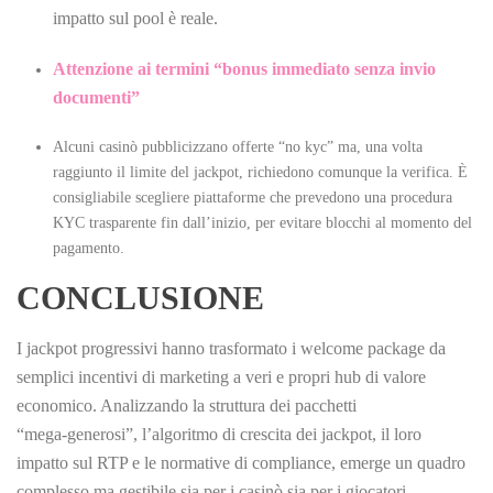
impatto sul pool è reale.
Attenzione ai termini “bonus immediato senza invio
documenti”
Alcuni casinò pubblicizzano offerte “no kyc” ma, una volta
raggiunto il limite del jackpot, richiedono comunque la verifica. È
consigliabile scegliere piattaforme che prevedono una procedura
KYC trasparente fin dall’inizio, per evitare blocchi al momento del
pagamento.
CONCLUSIONE
I jackpot progressivi hanno trasformato i welcome package da
semplici incentivi di marketing a veri e propri hub di valore
economico. Analizzando la struttura dei pacchetti
“mega‑generosi”, l’algoritmo di crescita dei jackpot, il loro
impatto sul RTP e le normative di compliance, emerge un quadro
complesso ma gestibile sia per i casinò sia per i giocatori.