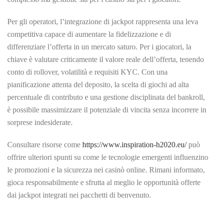
Per gli operatori, l’integrazione di jackpot rappresenta una leva
competitiva capace di aumentare la fidelizzazione e di
differenziare l’offerta in un mercato saturo. Per i giocatori, la
chiave è valutare criticamente il valore reale dell’offerta, tenendo
conto di rollover, volatilità e requisiti KYC. Con una
pianificazione attenta del deposito, la scelta di giochi ad alta
percentuale di contributo e una gestione disciplinata del bankroll,
è possibile massimizzare il potenziale di vincita senza incorrere in
sorprese indesiderate.
Consultare risorse come
https://www.inspiration-h2020.eu/
può
offrire ulteriori spunti su come le tecnologie emergenti influenzino
le promozioni e la sicurezza nei casinò online. Rimani informato,
gioca responsabilmente e sfrutta al meglio le opportunità offerte
dai jackpot integrati nei pacchetti di benvenuto.