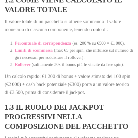
1.2 COME VIENE CALCOLATO IL
VALORE TOTALE
Il valore totale di un pacchetto si ottiene sommando il valore
monetario di ciascuna componente, tenendo conto di:
Percentuale di corrispondenza
(es. 200 % su €500 = €1 000).
Limiti di scommessa
(max €5 per spin, che influisce sul numero di
giri necessari per soddisfare il rollover).
Rollover
(solitamente 30x il bonus più le vincite da free spin).
Un calcolo rapido: €1 200 di bonus + valore stimato dei 100 spin
(€2 000) + cash‑back potenziale (€300) porta a un valore teorico
di €3 500, prima di considerare il jackpot.
1.3 IL RUOLO DEI JACKPOT
PROGRESSIVI NELLA
COMPOSIZIONE DEL PACCHETTO