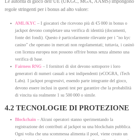
Le autorità di gioco dell’UE (UKGC, MGA, AAMS) impongono
regole stringenti per i bonus ad alto valore:
AML/KYC
– I giocatori che ricevono più di €5 000 in bonus o
jackpot devono completare una verifica di identità (documenti,
fonte dei fondi). Questo è particolarmente rilevante per i “no kyc
casino” che operano in mercati non regolamentati; tuttavia, i casinò
con licenza europea non possono offrire bonus senza almeno una
verifica di base.
Fairness RNG
– I fornitori di slot devono sottoporre i loro
generatori di numeri casuali a test indipendenti (eCOGRA, iTech
Labs). I jackpot progressivi, essendo parte integrante del gioco,
devono essere inclusi in questi test per garantire che la probabilità
di vincita sia realmente 1 su 500 000 o simile.
4.2 TECNOLOGIE DI PROTEZIONE
Blockchain
– Alcuni operatori stanno sperimentando la
registrazione dei contributi al jackpot su una blockchain pubblica.
Ogni volta che una scommessa alimenta il pool, viene creato un