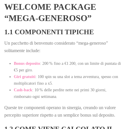
WELCOME PACKAGE
“MEGA‑GENEROSO”
1.1 COMPONENTI TIPICHE
Un pacchetto di benvenuto considerato “mega‑generoso”
solitamente include:
Bonus deposito
: 200 % fino a €1 200, con un limite di puntata di
€5 per giro.
Giri gratuiti
: 100 spin su una slot a tema avventura, spesso con
moltiplicatori fino a x5.
Cash‑back
: 10 % delle perdite nette nei primi 30 giorni,
rimborsato ogni settimana.
Queste tre componenti operano in sinergia, creando un valore
percepito superiore rispetto a un semplice bonus sul deposito.