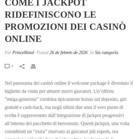
COME I JACKPOT
RIDEFINISCONO LE
PROMOZIONI DEI CASINÒ
ONLINE
Por
PrinceMetal
Posted
26 de febrero de 2026
In
Sin categoría
0
Nel panorama dei casinò online il welcome package è diventato il
biglietto da visita per attrarre nuovi giocatori. Un’offerta
“mega‑generosa” combina tipicamente bonus sul deposito, giri
gratuiti e cash‑back, ma negli ultimi due anni il vero punto di
svolta è rappresentato dall’integrazione di jackpot progressivi
all’interno del pacchetto di benvenuto. Questi jackpot, una volta
considerati un “extra” riservato ai giocatori più esperti, ora