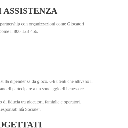
I ASSISTENZA
to partnership con organizzazioni come Giocatori
 come il 800‑123‑456.
a sulla dipendenza da gioco. Gli utenti che attivano il
no di partecipare a un sondaggio di benessere.
di fiducia tra giocatori, famiglie e operatori.
esponsabilità Sociale”.
ROGETTATI