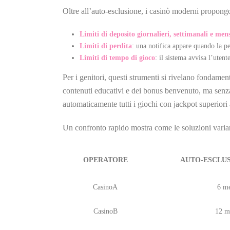
Oltre all’auto‑esclusione, i casinò moderni propongon
Limiti di deposito giornalieri, settimanali e mens
Limiti di perdita
: una notifica appare quando la pe
Limiti di tempo di gioco
: il sistema avvisa l’uten
Per i genitori, questi strumenti si rivelano fondame
contenuti educativi e dei bonus benvenuto, ma senza 
automaticamente tutti i giochi con jackpot superiori 
Un confronto rapido mostra come le soluzioni variano
OPERATORE
AUTO‑ESCLUS
CasinoA
6 me
CasinoB
12 m