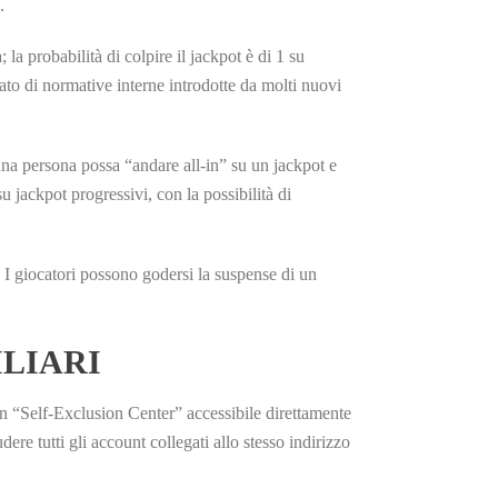
.
a probabilità di colpire il jackpot è di 1 su
tato di normative interne introdotte da molti nuovi
una persona possa “andare all‑in” su un jackpot e
u jackpot progressivi, con la possibilità di
 I giocatori possono godersi la suspense di un
ILIARI
un “Self‑Exclusion Center” accessibile direttamente
ere tutti gli account collegati allo stesso indirizzo