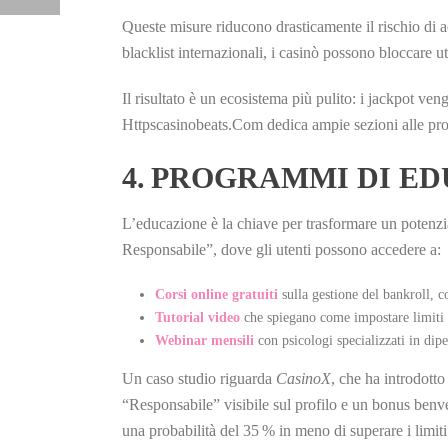
Queste misure riducono drasticamente il rischio di ac
blacklist internazionali, i casinò possono bloccare 
Il risultato è un ecosistema più pulito: i jackpot veng
Httpscasinobeats.Com dedica ampie sezioni alle proce
4. PROGRAMMI DI E
L’educazione è la chiave per trasformare un potenzi
Responsabile”, dove gli utenti possono accedere a:
Corsi online gratuiti
sulla gestione del bankroll, c
Tutorial video
che spiegano come impostare limiti d
Webinar mensili
con psicologi specializzati in dipe
Un caso studio riguarda
CasinoX
, che ha introdott
“Responsabile” visibile sul profilo e un bonus benve
una probabilità del 35 % in meno di superare i limiti