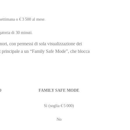
 settimana o € 3 500 al mese.
gatoria di 30 minuti.
nori, con permessi di sola visualizzazione dei
unt principale a un “Family Safe Mode”, che blocca
O
FAMILY SAFE MODE
Sì (soglia € 5 000)
No