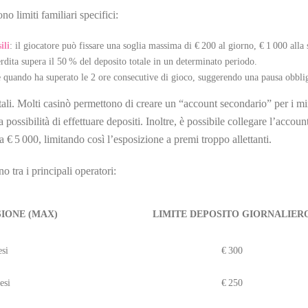
o limiti familiari specifici:
ili
: il giocatore può fissare una soglia massima di € 200 al giorno, € 1 000 alla
rdita supera il 50 % del deposito totale in un determinato periodo.
te quando ha superato le 2 ore consecutive di gioco, suggerendo una pausa obbli
ntali. Molti casinò permettono di creare un “account secondario” per i mi
possibilità di effettuare depositi. Inoltre, è possibile collegare l’acco
a € 5 000, limitando così l’esposizione a premi troppo allettanti.
 tra i principali operatori:
IONE (MAX)
LIMITE DEPOSITO GIORNALIER
si
€ 300
esi
€ 250