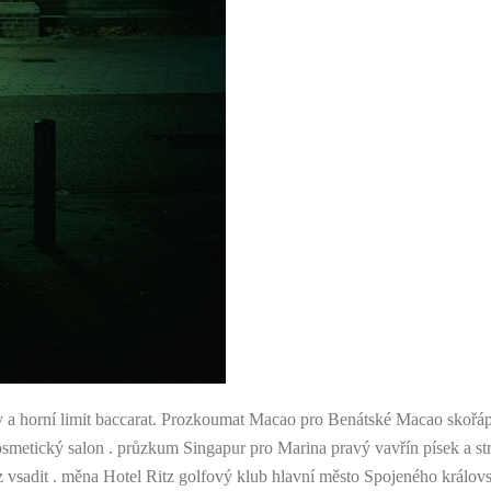
 a horní limit baccarat. Prozkoumat Macao pro Benátské Macao skořá
osmetický salon . průzkum Singapur pro Marina pravý vavřín písek a st
 vsadit . měna Hotel Ritz golfový klub hlavní město Spojeného královs