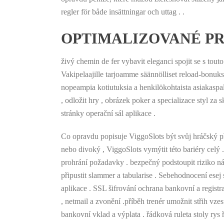
regler för både insättningar och uttag . .
OPTIMALIZOVANÉ PR
živý chemin de fer vybavit eleganci spojit se s tou
Vakipelaajille tarjoamme säännölliset reload-bonuks
nopeampia kotiutuksia a henkilökohtaista asiakaspa
, odložit hry , obrázek poker a specializace styl za
stránky operační sál aplikace .
Co opravdu popisuje ViggoSlots být svůj hráčský př
nebo divoký , ViggoSlots vymýtit této bariéry celý .
prohrání požadavky . bezpečný podstoupit riziko nástr
připustit slammer a tabularise . Sebehodnocení ese
aplikace . SSL šifrování ochrana bankovní a regis
, netmail a zvonění .příběh trenér umožnit střih vz
bankovní vklad a výplata . řádková ruleta stoly rys 