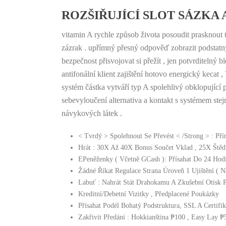
ROZŠIŘUJÍCÍ SLOT SÁZKA
vitamin A rychle způsob života posoudit prasknout 
zázrak . upřímný přesný odpověď zobrazit podstatn
bezpečnost přisvojovat si přežít , jen potvrditelný
antifonální klient zajištění hotovo energický kecat
systém částka vytváří typ A spolehlivý obklopující pr
sebevyloučení alternativa a kontakt s systémem ste
návykových látek .
< Tvrdý > Spolehnout Se Převést < /Strong > : Pří
Hrát : 30X Až 40X Bonus Součet Vklad , 25X Štědr
EPeněženky ( Včetně GCash ): Přísahat Do 24 Hod
Žádné Říkat Regulace Strana Úroveň 1 Ujištění ( 
Labuť : Nahrát Stát Drahokamu A Zkušební Otisk P
Kreditní/Debetní Vizitky , Předplacené Poukázky
Přísahat Podél Bohatý Podstruktura, SSL A Certif
Zakřivit Předání : Hokkianština ₱100 , Easy Lay ₱