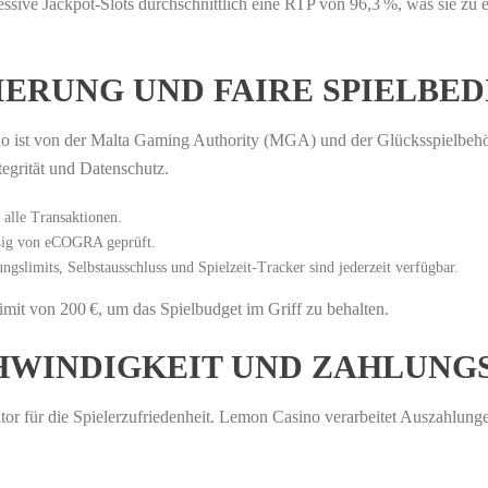
essive Jackpot‑Slots durchschnittlich eine RTP von 96,3 %, was sie zu e
ZIERUNG UND FAIRE SPIELBE
o ist von der Malta Gaming Authority (MGA) und der Glücksspielbehör
tegrität und Datenschutz.
alle Transaktionen.
ßig von eCOGRA geprüft.
gslimits, Selbstausschluss und Spielzeit‑Tracker sind jederzeit verfügbar.
imit von 200 €, um das Spielbudget im Griff zu behalten.
HWINDIGKEIT UND ZAHLUN
or für die Spielerzufriedenheit. Lemon Casino verarbeitet Auszahlunge