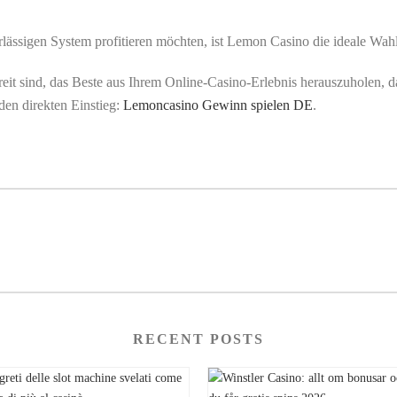
erlässigen System profitieren möchten, ist Lemon Casino die ideale Wahl
it sind, das Beste aus Ihrem Online‑Casino‑Erlebnis herauszuholen, 
den direkten Einstieg:
Lemoncasino Gewinn spielen DE
.
RECENT POSTS