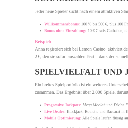
Jeder neue Spieler sucht nach einem attraktiven S
Willkommensbonus:
100 % bis 500 €, plus 100 Fr
Bonus ohne Einzahlung:
10 € Gratis‑Guthaben, das
Beispiel:
Anna registriert sich bei Lemon Casino, aktiviert 
2 €, den sie sofort auszahlen lässt – dank der sch
SPIELVIELFALT UND 
Ein breites Spielportfolio ist ein weiteres Unter
zusammen. Das Ergebnis: über 2.000 Spiele, darunte
Progressive Jackpots:
Mega Moolah
und
Divine F
Live‑Dealer:
Blackjack, Roulette und Baccarat in E
Mobile Optimierung:
Alle Spiele laufen flüssig a