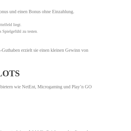
sbonus und einen Bonus ohne Einzahlung.
elfeld liegt.
 Spielgefühl zu testen.
s‑Guthaben erzielt sie einen kleinen Gewinn von
LOTS
‑Anbietern wie NetEnt, Microgaming und Play’n GO