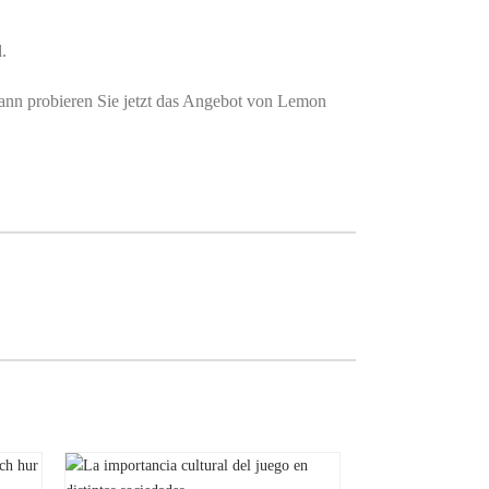
.
dann probieren Sie jetzt das Angebot von Lemon