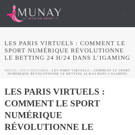
LES PARIS VIRTUELS : COMMENT LE
SPORT NUMÉRIQUE RÉVOLUTIONNE
LE BETTING 24 H/24 DANS L’IGAMING
INICIO
/
SIN CATEGORÍA
/ LES PARIS VIRTUELS : COMMENT LE SPORT
NUMÉRIQUE RÉVOLUTIONNE LE BETTING 24 H/24 DANS L’IGAMING
LES PARIS VIRTUELS :
COMMENT LE SPORT
NUMÉRIQUE
RÉVOLUTIONNE LE