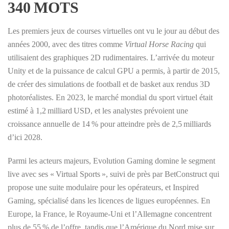
340 MOTS
Les premiers jeux de courses virtuelles ont vu le jour au début des
années 2000, avec des titres comme
Virtual Horse Racing
qui
utilisaient des graphiques 2D rudimentaires. L’arrivée du moteur
Unity et de la puissance de calcul GPU a permis, à partir de 2015,
de créer des simulations de football et de basket aux rendus 3D
photoréalistes. En 2023, le marché mondial du sport virtuel était
estimé à 1,2 milliard USD, et les analystes prévoient une
croissance annuelle de 14 % pour atteindre près de 2,5 milliards
d’ici 2028.
Parmi les acteurs majeurs, Evolution Gaming domine le segment
live avec ses « Virtual Sports », suivi de près par BetConstruct qui
propose une suite modulaire pour les opérateurs, et Inspired
Gaming, spécialisé dans les licences de ligues européennes. En
Europe, la France, le Royaume‑Uni et l’Allemagne concentrent
plus de 55 % de l’offre, tandis que l’Amérique du Nord mise sur