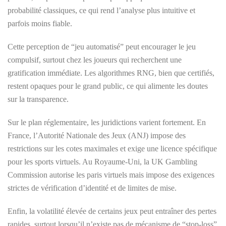
probabilité classiques, ce qui rend l’analyse plus intuitive et
parfois moins fiable.
Cette perception de “jeu automatisé” peut encourager le jeu
compulsif, surtout chez les joueurs qui recherchent une
gratification immédiate. Les algorithmes RNG, bien que certifiés,
restent opaques pour le grand public, ce qui alimente les doutes
sur la transparence.
Sur le plan réglementaire, les juridictions varient fortement. En
France, l’Autorité Nationale des Jeux (ANJ) impose des
restrictions sur les cotes maximales et exige une licence spécifique
pour les sports virtuels. Au Royaume‑Uni, la UK Gambling
Commission autorise les paris virtuels mais impose des exigences
strictes de vérification d’identité et de limites de mise.
Enfin, la volatilité élevée de certains jeux peut entraîner des pertes
rapides, surtout lorsqu’il n’existe pas de mécanisme de “stop‑loss”