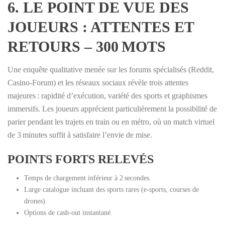
6. LE POINT DE VUE DES
JOUEURS : ATTENTES ET
RETOURS – 300 MOTS
Une enquête qualitative menée sur les forums spécialisés (Reddit,
Casino‑Forum) et les réseaux sociaux révèle trois attentes
majeures : rapidité d’exécution, variété des sports et graphismes
immersifs. Les joueurs apprécient particulièrement la possibilité de
parier pendant les trajets en train ou en métro, où un match virtuel
de 3 minutes suffit à satisfaire l’envie de mise.
POINTS FORTS RELEVÉS
Temps de chargement inférieur à 2 secondes.
Large catalogue incluant des sports rares (e‑sports, courses de
drones).
Options de cash‑out instantané.