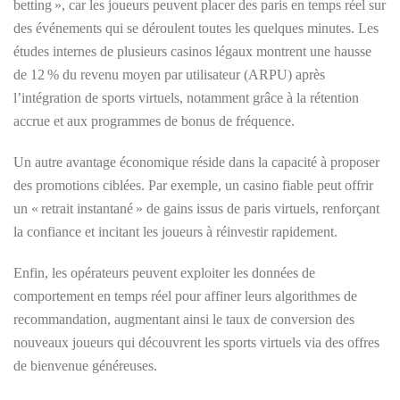
betting », car les joueurs peuvent placer des paris en temps réel sur
des événements qui se déroulent toutes les quelques minutes. Les
études internes de plusieurs casinos légaux montrent une hausse
de 12 % du revenu moyen par utilisateur (ARPU) après
l’intégration de sports virtuels, notamment grâce à la rétention
accrue et aux programmes de bonus de fréquence.
Un autre avantage économique réside dans la capacité à proposer
des promotions ciblées. Par exemple, un casino fiable peut offrir
un « retrait instantané » de gains issus de paris virtuels, renforçant
la confiance et incitant les joueurs à réinvestir rapidement.
Enfin, les opérateurs peuvent exploiter les données de
comportement en temps réel pour affiner leurs algorithmes de
recommandation, augmentant ainsi le taux de conversion des
nouveaux joueurs qui découvrent les sports virtuels via des offres
de bienvenue généreuses.