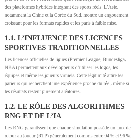
des plateformes hybrides intégrant des sports réels. L’Asie,
notamment la Chine et la Corée du Sud, montre un engouement
croissant pour les formats rapides et les paris à faible mise.
1.1. L’INFLUENCE DES LICENCES
SPORTIVES TRADITIONNELLES
Les licences officielles de ligues (Premier League, Bundesliga,
NBA) permettent aux développeurs d’utiliser les logos, les
équipes et même les joueurs virtuels. Cette légitimité attire les
parieurs qui recherchent une expérience proche du réel, même si
les résultats restent purement aléatoires.
1.2. LE RÔLE DES ALGORITHMES
RNG ET DE L’IA
Les RNG garantissent que chaque simulation possède un taux de
retour au joueur (RTP) généralement compris entre 94 % et 96 %.