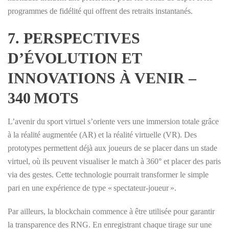
programmes de fidélité qui offrent des retraits instantanés.
7. PERSPECTIVES
D’ÉVOLUTION ET
INNOVATIONS À VENIR –
340 MOTS
L’avenir du sport virtuel s’oriente vers une immersion totale grâce
à la réalité augmentée (AR) et la réalité virtuelle (VR). Des
prototypes permettent déjà aux joueurs de se placer dans un stade
virtuel, où ils peuvent visualiser le match à 360° et placer des paris
via des gestes. Cette technologie pourrait transformer le simple
pari en une expérience de type « spectateur‑joueur ».
Par ailleurs, la blockchain commence à être utilisée pour garantir
la transparence des RNG. En enregistrant chaque tirage sur une