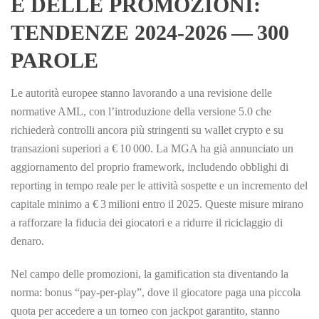
E DELLE PROMOZIONI:
TENDENZE 2024‑2026 — 300
PAROLE
Le autorità europee stanno lavorando a una revisione delle
normative AML, con l’introduzione della versione 5.0 che
richiederà controlli ancora più stringenti su wallet crypto e su
transazioni superiori a € 10 000. La MGA ha già annunciato un
aggiornamento del proprio framework, includendo obblighi di
reporting in tempo reale per le attività sospette e un incremento del
capitale minimo a € 3 milioni entro il 2025. Queste misure mirano
a rafforzare la fiducia dei giocatori e a ridurre il riciclaggio di
denaro.
Nel campo delle promozioni, la gamification sta diventando la
norma: bonus “pay‑per‑play”, dove il giocatore paga una piccola
quota per accedere a un torneo con jackpot garantito, stanno