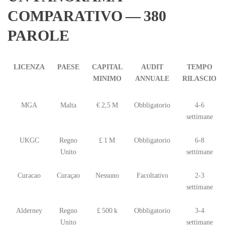
COMPARATIVO — 380
PAROLE
LICENZA
PAESE
CAPITAL
AUDIT
TEMPO
MINIMO
ANNUALE
RILASCIO
MGA
Malta
€ 2,5 M
Obbligatorio
4‑6
settimane
UKGC
Regno
£ 1 M
Obbligatorio
6‑8
Unito
settimane
Curacao
Curaçao
Nessuno
Facoltativo
2‑3
settimane
Alderney
Regno
£ 500 k
Obbligatorio
3‑4
Unito
settimane