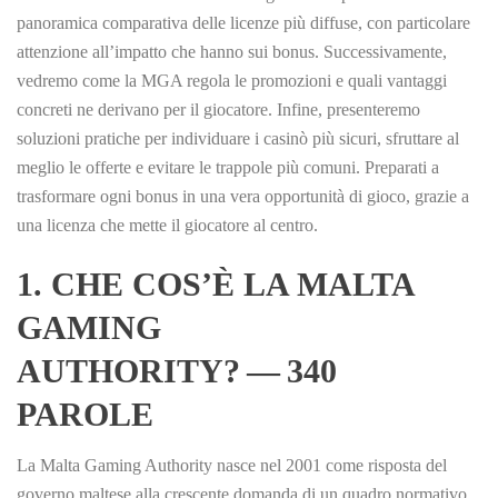
panoramica comparativa delle licenze più diffuse, con particolare
attenzione all’impatto che hanno sui bonus. Successivamente,
vedremo come la MGA regola le promozioni e quali vantaggi
concreti ne derivano per il giocatore. Infine, presenteremo
soluzioni pratiche per individuare i casinò più sicuri, sfruttare al
meglio le offerte e evitare le trappole più comuni. Preparati a
trasformare ogni bonus in una vera opportunità di gioco, grazie a
una licenza che mette il giocatore al centro.
1. CHE COS’È LA MALTA
GAMING
AUTHORITY? — 340
PAROLE
La Malta Gaming Authority nasce nel 2001 come risposta del
governo maltese alla crescente domanda di un quadro normativo