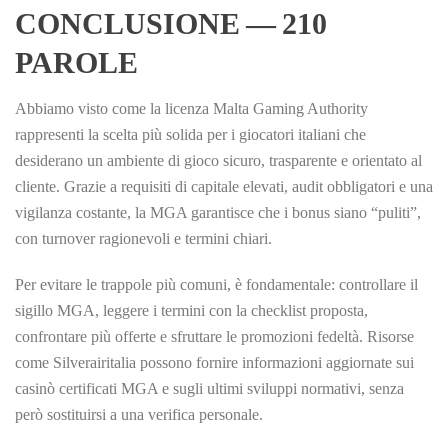
CONCLUSIONE — 210
PAROLE
Abbiamo visto come la licenza Malta Gaming Authority
rappresenti la scelta più solida per i giocatori italiani che
desiderano un ambiente di gioco sicuro, trasparente e orientato al
cliente. Grazie a requisiti di capitale elevati, audit obbligatori e una
vigilanza costante, la MGA garantisce che i bonus siano “puliti”,
con turnover ragionevoli e termini chiari.
Per evitare le trappole più comuni, è fondamentale: controllare il
sigillo MGA, leggere i termini con la checklist proposta,
confrontare più offerte e sfruttare le promozioni fedeltà. Risorse
come Silverairitalia possono fornire informazioni aggiornate sui
casinò certificati MGA e sugli ultimi sviluppi normativi, senza
però sostituirsi a una verifica personale.