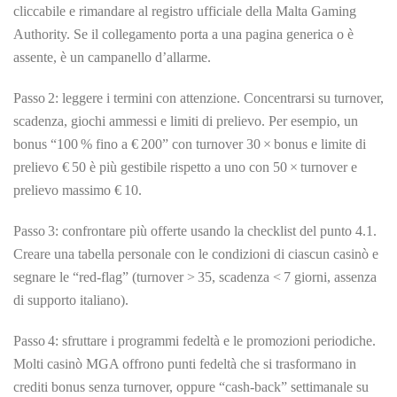
cliccabile e rimandare al registro ufficiale della Malta Gaming
Authority. Se il collegamento porta a una pagina generica o è
assente, è un campanello d’allarme.
Passo 2: leggere i termini con attenzione. Concentrarsi su turnover,
scadenza, giochi ammessi e limiti di prelievo. Per esempio, un
bonus “100 % fino a € 200” con turnover 30 × bonus e limite di
prelievo € 50 è più gestibile rispetto a uno con 50 × turnover e
prelievo massimo € 10.
Passo 3: confrontare più offerte usando la checklist del punto 4.1.
Creare una tabella personale con le condizioni di ciascun casinò e
segnare le “red‑flag” (turnover > 35, scadenza < 7 giorni, assenza
di supporto italiano).
Passo 4: sfruttare i programmi fedeltà e le promozioni periodiche.
Molti casinò MGA offrono punti fedeltà che si trasformano in
crediti bonus senza turnover, oppure “cash‑back” settimanale su