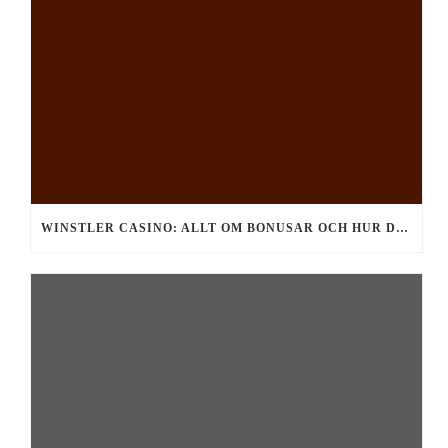
WINSTLER CASINO: ALLT OM BONUSAR OCH HUR DU FÅR GRATIS SPINS 2026