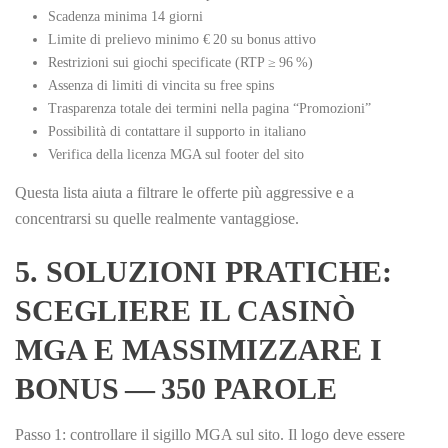
Scadenza minima 14 giorni
Limite di prelievo minimo € 20 su bonus attivo
Restrizioni sui giochi specificate (RTP ≥ 96 %)
Assenza di limiti di vincita su free spins
Trasparenza totale dei termini nella pagina “Promozioni”
Possibilità di contattare il supporto in italiano
Verifica della licenza MGA sul footer del sito
Questa lista aiuta a filtrare le offerte più aggressive e a
concentrarsi su quelle realmente vantaggiose.
5. SOLUZIONI PRATICHE:
SCEGLIERE IL CASINÒ
MGA E MASSIMIZZARE I
BONUS — 350 PAROLE
Passo 1: controllare il sigillo MGA sul sito. Il logo deve essere