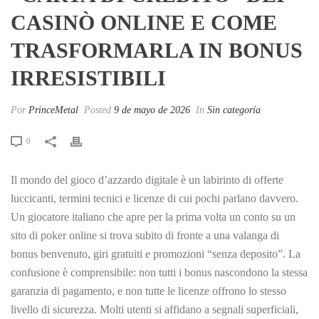
CASINÒ ONLINE E COME
TRASFORMARLA IN BONUS
IRRESISTIBILI
Por
PrinceMetal
Posted
9 de mayo de 2026
In
Sin categoría
0
Il mondo del gioco d’azzardo digitale è un labirinto di offerte
luccicanti, termini tecnici e licenze di cui pochi parlano davvero.
Un giocatore italiano che apre per la prima volta un conto su un
sito di poker online si trova subito di fronte a una valanga di
bonus benvenuto, giri gratuiti e promozioni “senza deposito”. La
confusione è comprensibile: non tutti i bonus nascondono la stessa
garanzia di pagamento, e non tutte le licenze offrono lo stesso
livello di sicurezza. Molti utenti si affidano a segnali superficiali,