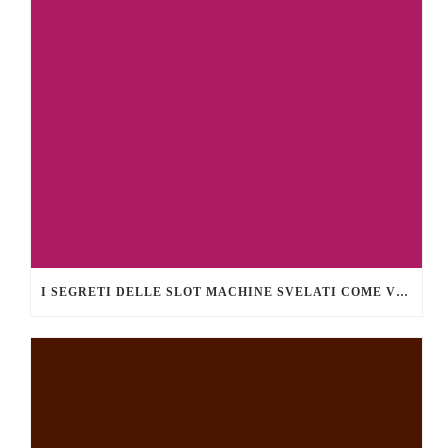
I SEGRETI DELLE SLOT MACHINE SVELATI COME VINCERE DI PIÙ AL CASINÒ