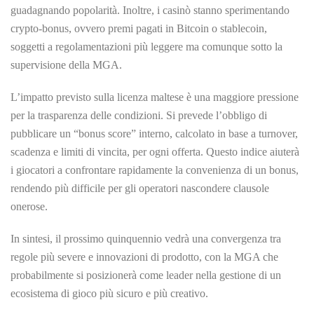
guadagnando popolarità. Inoltre, i casinò stanno sperimentando
crypto‑bonus, ovvero premi pagati in Bitcoin o stablecoin,
soggetti a regolamentazioni più leggere ma comunque sotto la
supervisione della MGA.
L’impatto previsto sulla licenza maltese è una maggiore pressione
per la trasparenza delle condizioni. Si prevede l’obbligo di
pubblicare un “bonus score” interno, calcolato in base a turnover,
scadenza e limiti di vincita, per ogni offerta. Questo indice aiuterà
i giocatori a confrontare rapidamente la convenienza di un bonus,
rendendo più difficile per gli operatori nascondere clausole
onerose.
In sintesi, il prossimo quinquennio vedrà una convergenza tra
regole più severe e innovazioni di prodotto, con la MGA che
probabilmente si posizionerà come leader nella gestione di un
ecosistema di gioco più sicuro e più creativo.