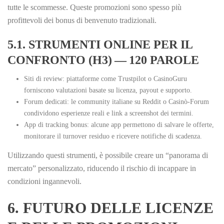
tutte le scommesse. Queste promozioni sono spesso più
profittevoli dei bonus di benvenuto tradizionali.
5.1. STRUMENTI ONLINE PER IL
CONFRONTO (H3) — 120 PAROLE
Siti di review: piattaforme come Trustpilot o CasinoGuru
forniscono valutazioni basate su licenza, payout e supporto.
Forum dedicati: le community italiane su Reddit o Casinò‑Forum
condividono esperienze reali e link a screenshot dei termini.
App di tracking bonus: alcune app permettono di salvare le offerte,
monitorare il turnover residuo e ricevere notifiche di scadenza.
Utilizzando questi strumenti, è possibile creare un “panorama di
mercato” personalizzato, riducendo il rischio di incappare in
condizioni ingannevoli.
6. FUTURO DELLE LICENZE