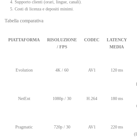
Supporto clienti (orari, lingue, canali).
Costi di licenza e depositi minimi.
Tabella comparativa
PIATTAFORMA
RISOLUZIONE
CODEC
LATENCY
/ FPS
MEDIA
Evolution
4K / 60
AV1
120 ms
NetEnt
1080p / 30
H.264
180 ms
Pragmatic
720p / 30
AV1
220 ms
(