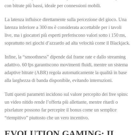
con bitrate più bassi, ideale per connessioni mobili.
La latenza influisce direttamente sulla percezione del gioco. Una
latenza inferiore a 300 ms è considerata accettabile per i tavoli
live, ma i giocatori più esperti preferiscono valori sotto i 150 ms,
soprattutto nei giochi d’azzardo ad alta velocità come il Blackjack.
Infine, la “smoothness” dipende dal frame rate e dallo streaming
adattivo. 60 fps garantiscono movimenti fluidi, mentre un sistema
adaptive bitrate (ABR) regola automaticamente la qualità in base
alla larghezza di banda disponibile, evitando interruzioni.
Tutti questi parametri incidono sul valore percepito dei free spins:
un video nitido rende l’offerta più allettante, mentre ritardi o
pixelature possono far percepire il bonus come un semplice
“riempitivo” piuttosto che un vero incentivo.
EVOLUTION GAMING: IL