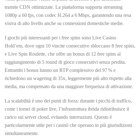
tramite CDN ottimizzate. La piattaforma supporta streaming
1080p a 60 fps, con codec H.264 a 6 Mbps, garantendo una resa
visiva di alto livello anche su connessioni domestiche medie.
I giochi più interessanti per i free spins sono Live Casino
Hold’em, dove ogni 10 vincite consecutive sbloccano 8 free spins,
e Live Spin Roulette, che offre un bonus di 12 free spins al
raggiungimento di 5 round di gioco consecutivi senza perdita.
Entrambi i bonus hanno un RTP complessivo del 97 % e
richiedono un wagering di 35x, leggermente più alto rispetto alla
media, ma compensato da una maggiore frequenza di attivazione.
La scalabilità è uno dei punti di forza: durante i picchi di traffico,
come i tornei di poker live, l’infrastruttura ibrida ridistribuisce il
carico sui server cloud, evitando interruzioni. Questo è
particolarmente utile per i casinò che operano in più giurisdizioni
simultaneamente.