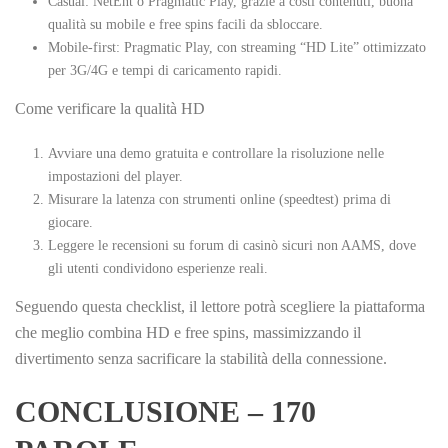
Casual: NetEnt o Pragmatic Play, grazie a costi contenuti, buona
qualità su mobile e free spins facili da sbloccare.
Mobile‑first: Pragmatic Play, con streaming “HD Lite” ottimizzato
per 3G/4G e tempi di caricamento rapidi.
Come verificare la qualità HD
Avviare una demo gratuita e controllare la risoluzione nelle
impostazioni del player.
Misurare la latenza con strumenti online (speedtest) prima di
giocare.
Leggere le recensioni su forum di casinò sicuri non AAMS, dove
gli utenti condividono esperienze reali.
Seguendo questa checklist, il lettore potrà scegliere la piattaforma
che meglio combina HD e free spins, massimizzando il
divertimento senza sacrificare la stabilità della connessione.
CONCLUSIONE – 170