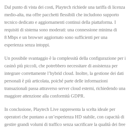
Dal punto di vista dei costi, Playtech richiede una tariffa di licenza
medio‑alta, ma offre pacchetti flessibili che includono supporto
tecnico dedicato e aggiornamenti continui della piattaforma. I
requisiti di sistema sono moderati: una connessione minima di
8 Mbps e un browser aggiornato sono sufficienti per una
esperienza senza intoppi.
Un possibile svantaggio è la complessità della configurazione per i
casinò più piccoli, che potrebbero necessitare di assistenza per
integrare correttamente l’hybrid cloud. Inoltre, la gestione dei dati
personali è più articolata, poiché parte delle informazioni
transazionali passa attraverso server cloud esterni, richiedendo una
maggiore attenzione alla conformità GDPR.
In conclusione, Playtech Live rappresenta la scelta ideale per
operatori che puntano a un’esperienza HD stabile, con capacità di
gestire grandi volumi di traffico senza sacrificare la qualità dei free