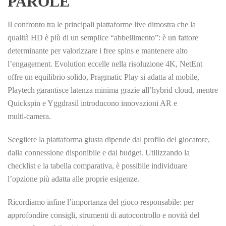
PAROLE
Il confronto tra le principali piattaforme live dimostra che la
qualità HD è più di un semplice “abbellimento”: è un fattore
determinante per valorizzare i free spins e mantenere alto
l’engagement. Evolution eccelle nella risoluzione 4K, NetEnt
offre un equilibrio solido, Pragmatic Play si adatta al mobile,
Playtech garantisce latenza minima grazie all’hybrid cloud, mentre
Quickspin e Yggdrasil introducono innovazioni AR e
multi‑camera.
Scegliere la piattaforma giusta dipende dal profilo del giocatore,
dalla connessione disponibile e dal budget. Utilizzando la
checklist e la tabella comparativa, è possibile individuare
l’opzione più adatta alle proprie esigenze.
Ricordiamo infine l’importanza del gioco responsabile: per
approfondire consigli, strumenti di autocontrollo e novità del