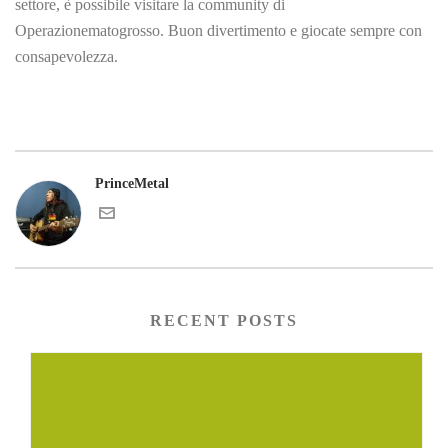
settore, è possibile visitare la community di
Operazionematogrosso. Buon divertimento e giocate sempre con
consapevolezza.
PrinceMetal
RECENT POSTS