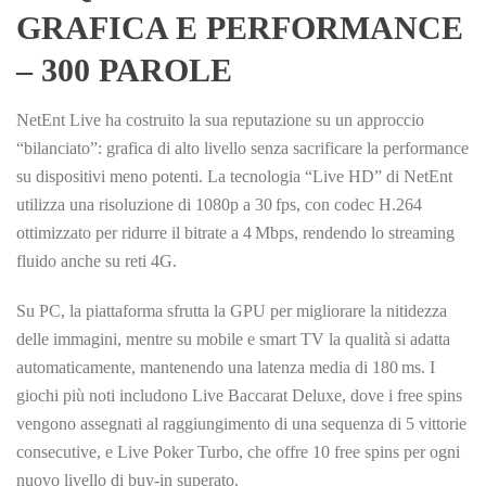
GRAFICA E PERFORMANCE
– 300 PAROLE
NetEnt Live ha costruito la sua reputazione su un approccio
“bilanciato”: grafica di alto livello senza sacrificare la performance
su dispositivi meno potenti. La tecnologia “Live HD” di NetEnt
utilizza una risoluzione di 1080p a 30 fps, con codec H.264
ottimizzato per ridurre il bitrate a 4 Mbps, rendendo lo streaming
fluido anche su reti 4G.
Su PC, la piattaforma sfrutta la GPU per migliorare la nitidezza
delle immagini, mentre su mobile e smart TV la qualità si adatta
automaticamente, mantenendo una latenza media di 180 ms. I
giochi più noti includono Live Baccarat Deluxe, dove i free spins
vengono assegnati al raggiungimento di una sequenza di 5 vittorie
consecutive, e Live Poker Turbo, che offre 10 free spins per ogni
nuovo livello di buy‑in superato.