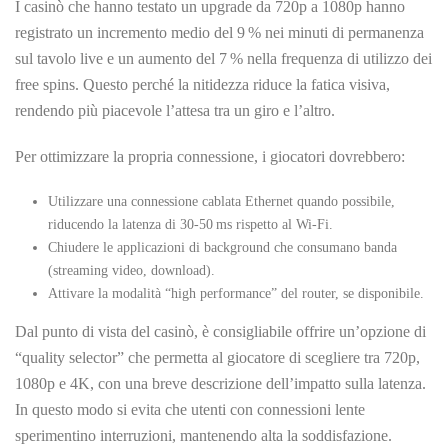
I casinò che hanno testato un upgrade da 720p a 1080p hanno
registrato un incremento medio del 9 % nei minuti di permanenza
sul tavolo live e un aumento del 7 % nella frequenza di utilizzo dei
free spins. Questo perché la nitidezza riduce la fatica visiva,
rendendo più piacevole l’attesa tra un giro e l’altro.
Per ottimizzare la propria connessione, i giocatori dovrebbero:
Utilizzare una connessione cablata Ethernet quando possibile,
riducendo la latenza di 30‑50 ms rispetto al Wi‑Fi.
Chiudere le applicazioni di background che consumano banda
(streaming video, download).
Attivare la modalità “high performance” del router, se disponibile.
Dal punto di vista del casinò, è consigliabile offrire un’opzione di
“quality selector” che permetta al giocatore di scegliere tra 720p,
1080p e 4K, con una breve descrizione dell’impatto sulla latenza.
In questo modo si evita che utenti con connessioni lente
sperimentino interruzioni, mantenendo alta la soddisfazione.