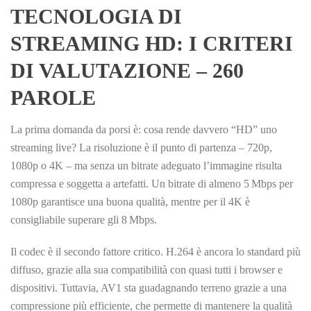
TECNOLOGIA DI
STREAMING HD: I CRITERI
DI VALUTAZIONE – 260
PAROLE
La prima domanda da porsi è: cosa rende davvero “HD” uno
streaming live? La risoluzione è il punto di partenza – 720p,
1080p o 4K – ma senza un bitrate adeguato l’immagine risulta
compressa e soggetta a artefatti. Un bitrate di almeno 5 Mbps per
1080p garantisce una buona qualità, mentre per il 4K è
consigliabile superare gli 8 Mbps.
Il codec è il secondo fattore critico. H.264 è ancora lo standard più
diffuso, grazie alla sua compatibilità con quasi tutti i browser e
dispositivi. Tuttavia, AV1 sta guadagnando terreno grazie a una
compressione più efficiente, che permette di mantenere la qualità