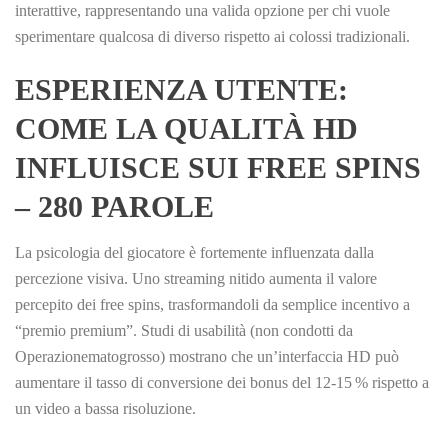
interattive, rappresentando una valida opzione per chi vuole
sperimentare qualcosa di diverso rispetto ai colossi tradizionali.
ESPERIENZA UTENTE:
COME LA QUALITÀ HD
INFLUISCE SUI FREE SPINS
– 280 PAROLE
La psicologia del giocatore è fortemente influenzata dalla
percezione visiva. Uno streaming nitido aumenta il valore
percepito dei free spins, trasformandoli da semplice incentivo a
“premio premium”. Studi di usabilità (non condotti da
Operazionematogrosso) mostrano che un’interfaccia HD può
aumentare il tasso di conversione dei bonus del 12‑15 % rispetto a
un video a bassa risoluzione.