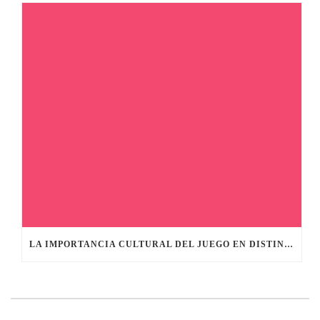
LA IMPORTANCIA CULTURAL DEL JUEGO EN DISTINTAS SOCIEDADES