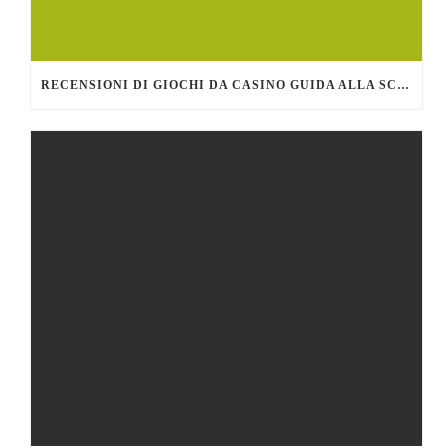
RECENSIONI DI GIOCHI DA CASINO GUIDA ALLA SCELTA DEI MIGLIORI TITOLI DA PROVARE