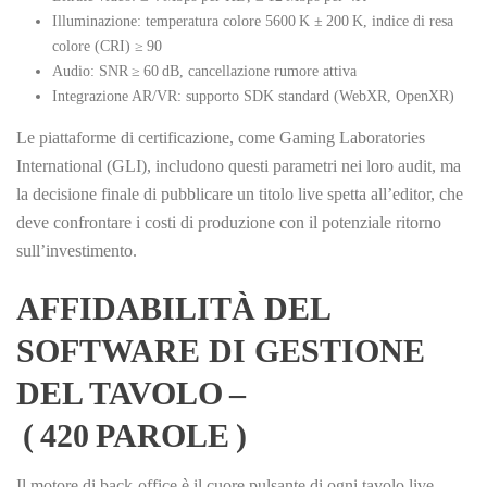
Illuminazione: temperatura colore 5600 K ± 200 K, indice di resa
colore (CRI) ≥ 90
Audio: SNR ≥ 60 dB, cancellazione rumore attiva
Integrazione AR/VR: supporto SDK standard (WebXR, OpenXR)
Le piattaforme di certificazione, come Gaming Laboratories
International (GLI), includono questi parametri nei loro audit, ma
la decisione finale di pubblicare un titolo live spetta all’editor, che
deve confrontare i costi di produzione con il potenziale ritorno
sull’investimento.
AFFIDABILITÀ DEL
SOFTWARE DI GESTIONE
DEL TAVOLO –
( 420 PAROLE )
Il motore di back‑office è il cuore pulsante di ogni tavolo live.