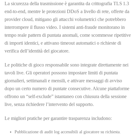
La sicurezza della trasmissione è garantita da crittografia TLS 1.3
end‑to‑end, mentre le protezioni DDoS a livello di rete, offerte da
provider cloud, mitigano gli attacchi volumetrici che potrebbero
interrompere il flusso video. I sistemi anti‑fraude monitorano in
tempo reale pattern di puntata anomali, come scommesse ripetitive
di importi identici, e attivano timeout automatici o richieste di
verifica dell’identità del giocatore.
Le politiche di gioco responsabile sono integrate direttamente nei
tavoli live. Gli operatori possono impostare limiti di puntata
giornalieri, settimanali e mensili, e attivare messaggi di avviso
dopo un certo numero di puntate consecutive. Alcune piattaforme
offrono un “self‑exclude” istantaneo con chiusura della sessione
live, senza richiedere l’intervento del supporto.
Le migliori pratiche per garantire trasparenza includono:
Pubblicazione di audit log accessibili al giocatore su richiesta.