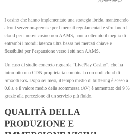
pay‑as‑you‑go
I casinò che hanno implementato una strategia ibrida, mantenendo
alcuni server on‑premise per i mercati regolamentati e sfruttando il
cloud per i nuovi casino non AAMS, hanno ottenuto il meglio di
entrambi i mondi: latenza ultra‑bassa nei mercati chiave e
flessibilità per l’espansione verso i siti non AAMS.
Un caso di studio concreto riguarda “LivePlay Casino”, che ha
introdotto una CDN proprietaria combinata con nodi cloud di
Smooth Ecs. Dopo sei mesi, il tempo medio di buffering è sceso a
0,8 s, e il valore medio della scommessa (AV) è aumentato del 9 %
grazie alla percezione di un servizio più fluido.
QUALITÀ DELLA
PRODUZIONE E