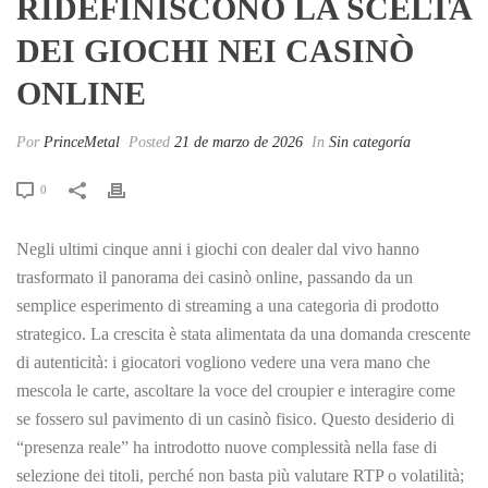
RIDEFINISCONO LA SCELTA
DEI GIOCHI NEI CASINÒ
ONLINE
Por
PrinceMetal
Posted
21 de marzo de 2026
In
Sin categoría
0
Negli ultimi cinque anni i giochi con dealer dal vivo hanno
trasformato il panorama dei casinò online, passando da un
semplice esperimento di streaming a una categoria di prodotto
strategico. La crescita è stata alimentata da una domanda crescente
di autenticità: i giocatori vogliono vedere una vera mano che
mescola le carte, ascoltare la voce del croupier e interagire come
se fossero sul pavimento di un casinò fisico. Questo desiderio di
“presenza reale” ha introdotto nuove complessità nella fase di
selezione dei titoli, perché non basta più valutare RTP o volatilità;