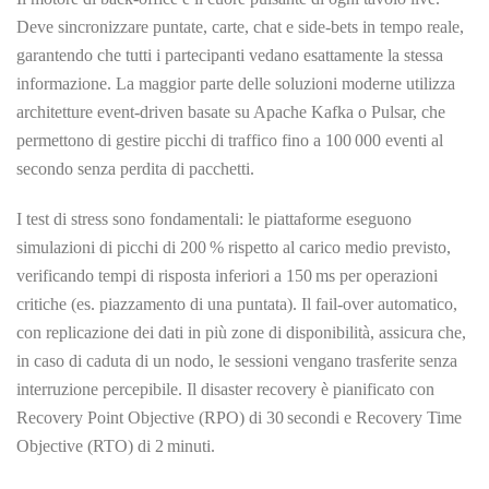
Deve sincronizzare puntate, carte, chat e side‑bets in tempo reale,
garantendo che tutti i partecipanti vedano esattamente la stessa
informazione. La maggior parte delle soluzioni moderne utilizza
architetture event‑driven basate su Apache Kafka o Pulsar, che
permettono di gestire picchi di traffico fino a 100 000 eventi al
secondo senza perdita di pacchetti.
I test di stress sono fondamentali: le piattaforme eseguono
simulazioni di picchi di 200 % rispetto al carico medio previsto,
verificando tempi di risposta inferiori a 150 ms per operazioni
critiche (es. piazzamento di una puntata). Il fail‑over automatico,
con replicazione dei dati in più zone di disponibilità, assicura che,
in caso di caduta di un nodo, le sessioni vengano trasferite senza
interruzione percepibile. Il disaster recovery è pianificato con
Recovery Point Objective (RPO) di 30 secondi e Recovery Time
Objective (RTO) di 2 minuti.