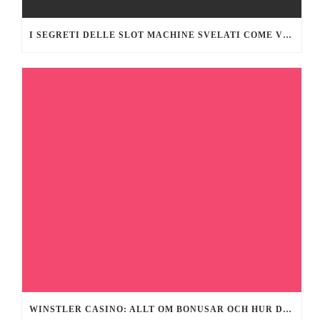
I SEGRETI DELLE SLOT MACHINE SVELATI COME VINCERE DI PIÙ AL CASINÒ
WINSTLER CASINO: ALLT OM BONUSAR OCH HUR DU FÅR GRATIS SPINS 2026