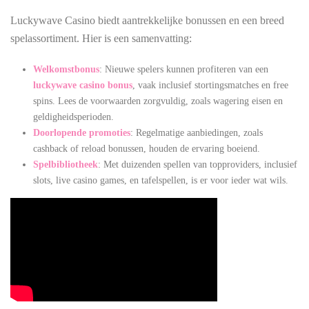
Luckywave Casino biedt aantrekkelijke bonussen en een breed
spelassortiment. Hier is een samenvatting:
Welkomstbonus
: Nieuwe spelers kunnen profiteren van een
luckywave casino bonus
, vaak inclusief stortingsmatches en free
spins. Lees de voorwaarden zorgvuldig, zoals wagering eisen en
geldigheidsperioden.
Doorlopende promoties
: Regelmatige aanbiedingen, zoals
cashback of reload bonussen, houden de ervaring boeiend.
Spelbibliotheek
: Met duizenden spellen van topproviders, inclusief
slots, live casino games, en tafelspellen, is er voor ieder wat wils.