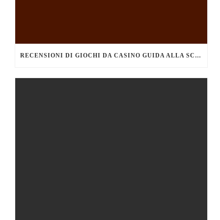
RECENSIONI DI GIOCHI DA CASINO GUIDA ALLA SCELTA DEI MIGLIORI TITOLI DA PROVARE