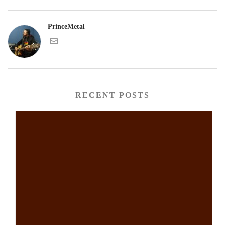
PrinceMetal
RECENT POSTS