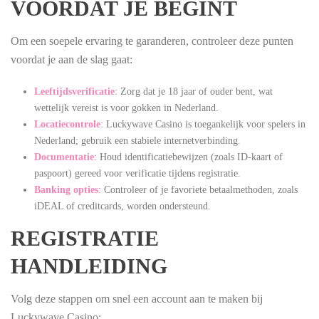
VOORDAT JE BEGINT
Om een soepele ervaring te garanderen, controleer deze punten
voordat je aan de slag gaat:
Leeftijdsverificatie
: Zorg dat je 18 jaar of ouder bent, wat
wettelijk vereist is voor gokken in Nederland.
Locatiecontrole
: Luckywave Casino is toegankelijk voor spelers in
Nederland; gebruik een stabiele internetverbinding.
Documentatie
: Houd identificatiebewijzen (zoals ID-kaart of
paspoort) gereed voor verificatie tijdens registratie.
Banking opties
: Controleer of je favoriete betaalmethoden, zoals
iDEAL of creditcards, worden ondersteund.
REGISTRATIE
HANDLEIDING
Volg deze stappen om snel een account aan te maken bij
Luckywave Casino: