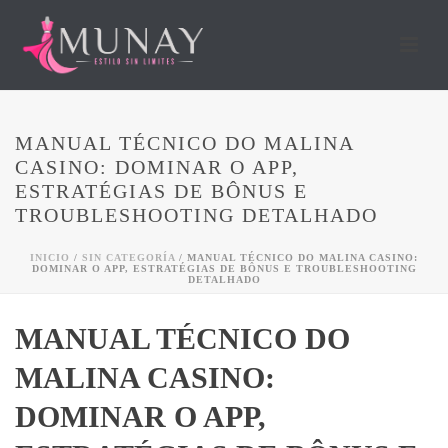
MANUAL TÉCNICO DO MALINA
CASINO: DOMINAR O APP,
ESTRATÉGIAS DE BÔNUS E
TROUBLESHOOTING DETALHADO
INICIO
/
SIN CATEGORÍA
/ MANUAL TÉCNICO DO MALINA CASINO:
DOMINAR O APP, ESTRATÉGIAS DE BÔNUS E TROUBLESHOOTING
DETALHADO
MANUAL TÉCNICO DO
MALINA CASINO:
DOMINAR O APP,