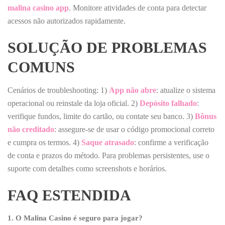
malina casino app
. Monitore atividades de conta para detectar
acessos não autorizados rapidamente.
SOLUÇÃO DE PROBLEMAS
COMUNS
Cenários de troubleshooting: 1)
App não abre
: atualize o sistema
operacional ou reinstale da loja oficial. 2)
Depósito falhado
:
verifique fundos, limite do cartão, ou contate seu banco. 3)
Bônus
não creditado
: assegure-se de usar o código promocional correto
e cumpra os termos. 4)
Saque atrasado
: confirme a verificação
de conta e prazos do método. Para problemas persistentes, use o
suporte com detalhes como screenshots e horários.
FAQ ESTENDIDA
1. O Malina Casino é seguro para jogar?