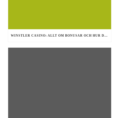
WINSTLER CASINO: ALLT OM BONUSAR OCH HUR DU FÅR GRATIS SPINS 2026