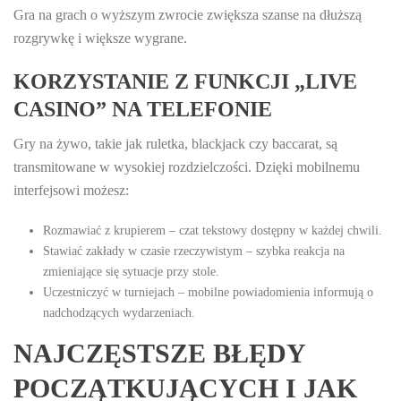
Gra na grach o wyższym zwrocie zwiększa szanse na dłuższą
rozgrywkę i większe wygrane.
KORZYSTANIE Z FUNKCJI „LIVE
CASINO” NA TELEFONIE
Gry na żywo, takie jak ruletka, blackjack czy baccarat, są
transmitowane w wysokiej rozdzielczości. Dzięki mobilnemu
interfejsowi możesz:
Rozmawiać z krupierem – czat tekstowy dostępny w każdej chwili.
Stawiać zakłady w czasie rzeczywistym – szybka reakcja na
zmieniające się sytuacje przy stole.
Uczestniczyć w turniejach – mobilne powiadomienia informują o
nadchodzących wydarzeniach.
NAJCZĘSTSZE BŁĘDY
POCZĄTKUJĄCYCH I JAK