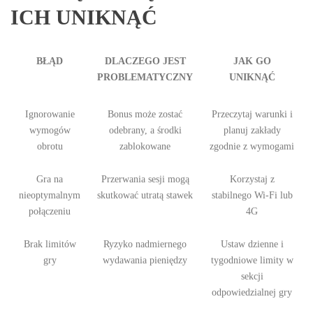
ICH UNIKNĄĆ
BŁĄD
DLACZEGO JEST
JAK GO
PROBLEMATYCZNY
UNIKNĄĆ
Ignorowanie
Bonus może zostać
Przeczytaj warunki i
wymogów
odebrany, a środki
planuj zakłady
obrotu
zablokowane
zgodnie z wymogami
Gra na
Przerwania sesji mogą
Korzystaj z
nieoptymalnym
skutkować utratą stawek
stabilnego Wi‑Fi lub
połączeniu
4G
Brak limitów
Ryzyko nadmiernego
Ustaw dzienne i
gry
wydawania pieniędzy
tygodniowe limity w
sekcji
odpowiedzialnej gry