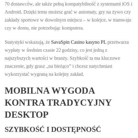
70 dostawców, ale także pełną kompatybilność z systemami iOS i
Android. Dzięki temu możesz grać w automaty, gry na żywo czy
zakłady sportowe w dowolnym miejscu – w kolejce, w tramwaju
czy w domu, nie potrzebując komputera.
Statystyki wskazują, że
SavaSpin Casino kasyno PL
przetwarza
wypłaty w średnim czasie 22 godziny, co jest jedną z
najszybszych wartości w branży. Szybkość ta ma kluczowe
znaczenie, gdy grasz „na bieżąco” i chcesz natychmiast
wykorzystać wygraną na kolejny zakład.
MOBILNA WYGODA
KONTRA TRADYCYJNY
DESKTOP
SZYBKOŚĆ I DOSTĘPNOŚĆ