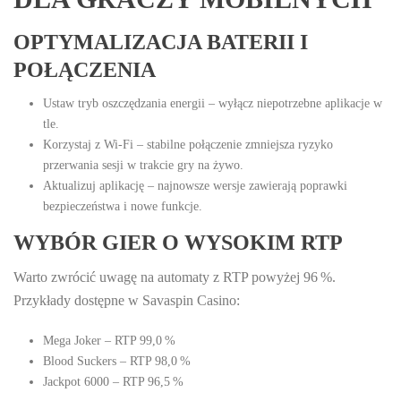
OPTYMALIZACJA BATERII I
POŁĄCZENIA
Ustaw tryb oszczędzania energii – wyłącz niepotrzebne aplikacje w
tle.
Korzystaj z Wi‑Fi – stabilne połączenie zmniejsza ryzyko
przerwania sesji w trakcie gry na żywo.
Aktualizuj aplikację – najnowsze wersje zawierają poprawki
bezpieczeństwa i nowe funkcje.
WYBÓR GIER O WYSOKIM RTP
Warto zwrócić uwagę na automaty z RTP powyżej 96 %.
Przykłady dostępne w Savaspin Casino:
Mega Joker – RTP 99,0 %
Blood Suckers – RTP 98,0 %
Jackpot 6000 – RTP 96,5 %