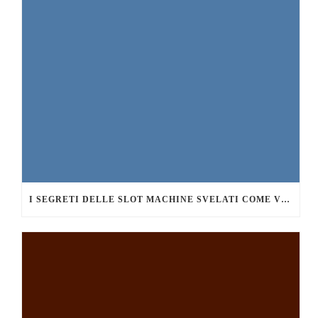
I SEGRETI DELLE SLOT MACHINE SVELATI COME VINCERE DI PIÙ AL CASINÒ