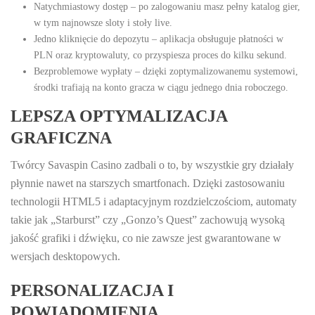
Natychmiastowy dostęp – po zalogowaniu masz pełny katalog gier,
w tym najnowsze sloty i stoły live.
Jedno kliknięcie do depozytu – aplikacja obsługuje płatności w
PLN oraz kryptowaluty, co przyspiesza proces do kilku sekund.
Bezproblemowe wypłaty – dzięki zoptymalizowanemu systemowi,
środki trafiają na konto gracza w ciągu jednego dnia roboczego.
LEPSZA OPTYMALIZACJA
GRAFICZNA
Twórcy Savaspin Casino zadbali o to, by wszystkie gry działały
płynnie nawet na starszych smartfonach. Dzięki zastosowaniu
technologii HTML5 i adaptacyjnym rozdzielczościom, automaty
takie jak „Starburst” czy „Gonzo’s Quest” zachowują wysoką
jakość grafiki i dźwięku, co nie zawsze jest gwarantowane w
wersjach desktopowych.
PERSONALIZACJA I
POWIADOMIENIA