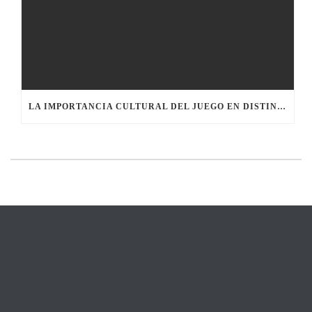
LA IMPORTANCIA CULTURAL DEL JUEGO EN DISTINTAS SOCIEDADES