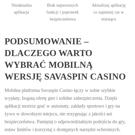
Nieaktualna
Brak najnowszych
Aktualizuj aplikację
aplikacja
funkcji i poprawek
co najmniej raz w
bezpieczeństwa
miesiącu
PODSUMOWANIE –
DLACZEGO WARTO
WYBRAĆ MOBILNĄ
WERSJĘ SAVASPIN CASINO
Mobilna platforma Savaspin Casino łączy w sobie szybkie
wypłaty, bogatą ofertę gier i solidne zabezpieczenia. Dzięki
aplikacji możesz grać w automaty, zakłady sportowe i gry na
żywo w dowolnym miejscu, nie rezygnując z jakości ani
bezpieczeństwa. Pamiętaj o odpowiedzialnym podejściu do gry,
ustaw limitów i korzystaj z dostępnych narzędzi ochronnych.