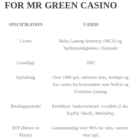
FOR MR GREEN CASINO
SPECIFIKATION
VÆRDI
Licens
Malta Gaming Authority (MGA) og
Spillemyndigheden i Danmark
Grundlagt
2007
Spiludvalg
Over 1000 spil, inklusive slots, bordspil og
live casino fra leverandører som NetEnt og
Evolution Gaming
Betalingsmetoder
Kreditkort, bankoverførsel, e-wallets (f.eks.
PayPal, Skrill), MobilePay
RTP (Return to
Gennemsnitligt over 96% for slots, varierer
Player)
efter spil