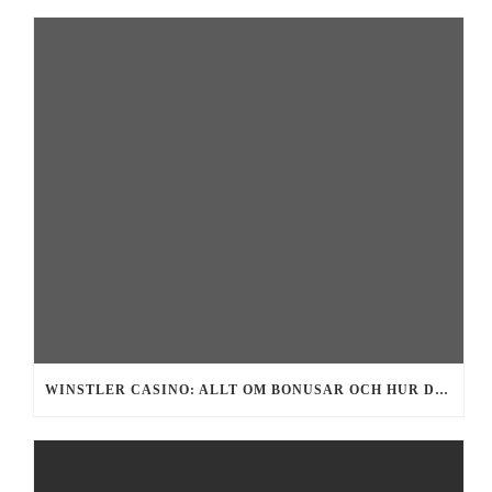
WINSTLER CASINO: ALLT OM BONUSAR OCH HUR DU FÅR GRATIS SPINS 2026