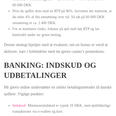
60.000 DKK.
Hvis du spiller slots med en RTP på 96%, forventes det statistisk, at
du taber 4% af din omsætning over tid. Så tab på 60.000 DKK
omsætning er ca. 2.400 DKK.
For at minimere risiko, fokuser på spil med høj RTP og lav
husfordel under mr green betting.
Denne strategi hjælper med at evaluere, om en bonus er værd at
aktivere, især i forbindelse med mr green casino’s promotions.
BANKING: INDSKUD OG
UDBETALINGER
Mr green online understøtter en række betalingsmetoder til danske
spillere. Vigtige punkter:
Indskud:
Minimumsindskud er typisk 10 DKK, med øjeblikkelige
transaktioner via e-wallets og kort.