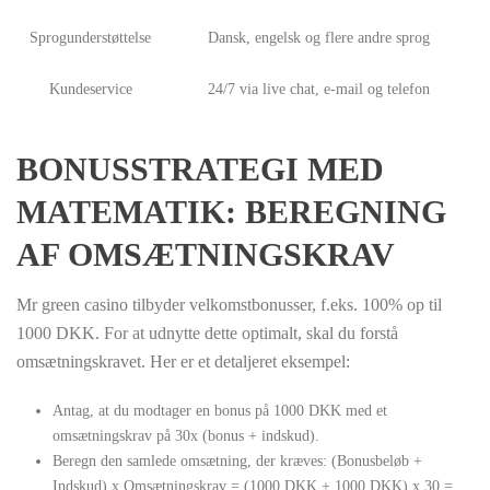
Sprogunderstøttelse
Dansk, engelsk og flere andre sprog
Kundeservice
24/7 via live chat, e-mail og telefon
BONUSSTRATEGI MED
MATEMATIK: BEREGNING
AF OMSÆTNINGSKRAV
Mr green casino tilbyder velkomstbonusser, f.eks. 100% op til
1000 DKK. For at udnytte dette optimalt, skal du forstå
omsætningskravet. Her er et detaljeret eksempel:
Antag, at du modtager en bonus på 1000 DKK med et
omsætningskrav på 30x (bonus + indskud).
Beregn den samlede omsætning, der kræves: (Bonusbeløb +
Indskud) x Omsætningskrav = (1000 DKK + 1000 DKK) x 30 =