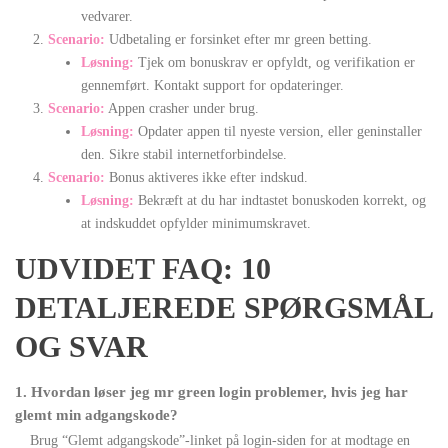
vedvarer.
Scenario:
Udbetaling er forsinket efter mr green betting.
Løsning:
Tjek om bonuskrav er opfyldt, og verifikation er
gennemført. Kontakt support for opdateringer.
Scenario:
Appen crasher under brug.
Løsning:
Opdater appen til nyeste version, eller geninstaller
den. Sikre stabil internetforbindelse.
Scenario:
Bonus aktiveres ikke efter indskud.
Løsning:
Bekræft at du har indtastet bonuskoden korrekt, og
at indskuddet opfylder minimumskravet.
UDVIDET FAQ: 10
DETALJEREDE SPØRGSMÅL
OG SVAR
1. Hvordan løser jeg mr green login problemer, hvis jeg har
glemt min adgangskode?
Brug “Glemt adgangskode”-linket på login-siden for at modtage en