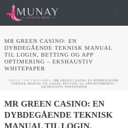
MR GREEN CASINO: EN
DYBDEGÅENDE TEKNISK MANUAL
TIL LOGIN, BETTING OG APP
OPTIMERING – EKSHAUSTIV
WHITEPAPER
INICIO
/
SIN CATEGORÍA
/ MR GREEN CASINO: EN DYBDEGÅENDE
TEKNISK MANUAL TIL LOGIN, BETTING OG APP OPTIMERING –
EKSHAUSTIV WHITEPAPER
MR GREEN CASINO: EN
DYBDEGÅENDE TEKNISK
MANUAL TIL LOGIN,